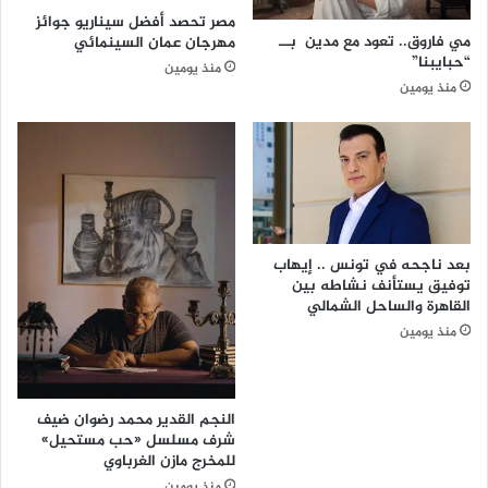
ل
ح
مصر تحصد أفضل سيناريو جوائز
ح
ا
مي فاروق.. تعود مع مدين بــ
مهرجان عمان السينمائي
ص
ب
“حبايبنا”
منذ يومين
ر
ا
منذ يومين
ي
ل
ب
ي
ت
ا
ل
ع
ت
بعد ناجحه في تونس .. إيهاب
ي
توفيق يستأنف نشاطه بين
ق
القاهرة والساحل الشمالي
.
منذ يومين
.
ح
ا
النجم القدير محمد رضوان ضيف
ج
شرف مسلسل «حب مستحيل»
س
للمخرج مازن الغرباوي
و
منذ يومين