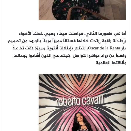
أما في ظهورها الثاني، فواصلت هيفاء وهبي خطف الأضواء
بإطلالة راقية إرتدت خلالها فستانآ مميزآ مزينآ بالورود من تصميم
دار Oscar de la Renta، لتظهر بإطلالة أنثوية مميزة لاقت تفاعلاً
واسعاً من رواد مواقع التواصل الإجتماعي الذين أشادوا بجمالها
وأناقتها العالمية.