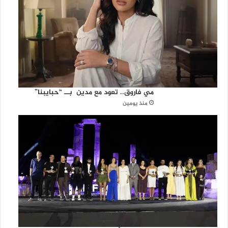
مي فاروق.. تعود مع مدين بــ “حبايبنا”
منذ يومين