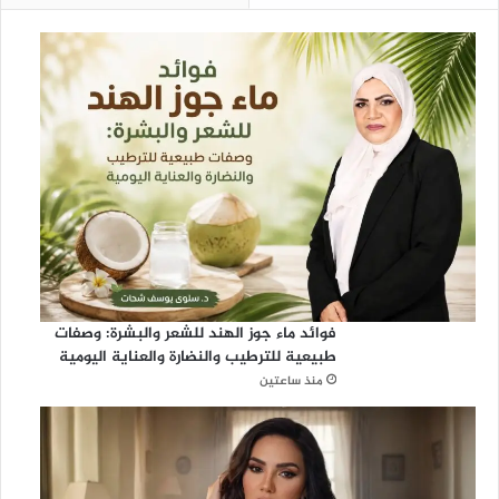
ر
م
ي
ن
ا
ل
ش
ر
ي
ف
ي
ن
ل
ل
فوائد ماء جوز الهند للشعر والبشرة: وصفات
ح
طبيعية للترطيب والنضارة والعناية اليومية
ج
منذ ساعتين