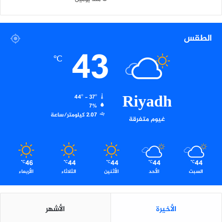
د
ا
ن
ي
الطقس
ي
43
ش
℃
ي
د
ب
ب
Riyadh
44º - 37º
ر
7%
ن
2.07 كيلومتر/ساعة
غيوم متفرقة
ا
م
ج
خ
46
44
44
44
44
℃
℃
℃
℃
℃
ا
السبت
الأحد
الأثنين
الثلاثاء
الأربعاء
د
م
ا
ل
الأخيرة
الأشهر
ح