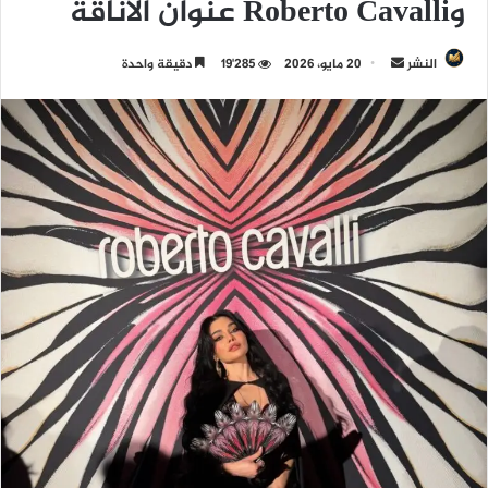
وRoberto Cavalli عنوان الأناقة
النشر
أ
20 مايو، 2026
19٬285
دقيقة واحدة
ر
س
ل
ب
ر
ي
د
ا
إ
ل
ك
ت
ر
و
ن
ي