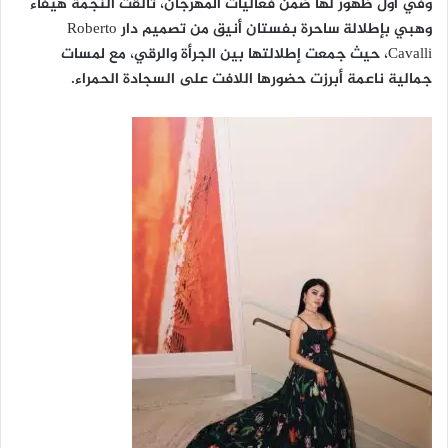
وفي أول ظهور لها ضمن فعاليات المهرجان، تألقت النجمة هيفاء
وهبي بإطلالة ساحرة بفستان أنيق من تصميم دار Roberto
Cavalli، حيث جمعت إطلالتها بين الجرأة والرقي، مع لمسات
جمالية ناعمة أبرزت حضورها اللافت على السجادة الحمراء.