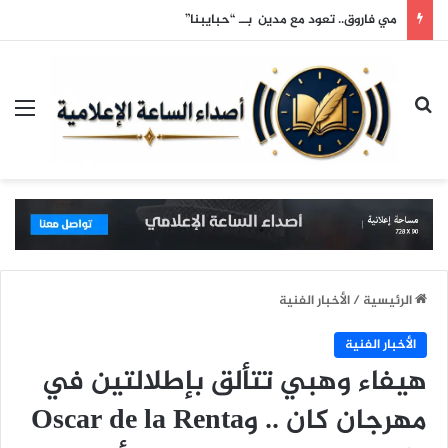
مي فاروق.. تعود مع مدين بــ “حبايبنا”
بحث عن
الق
الرئيسية
/
الأخبار الفنية
الأخبار الفنية
هيفاء وهبي تتألق بإطلالتين في
مهرجان كان .. وOscar de la Renta