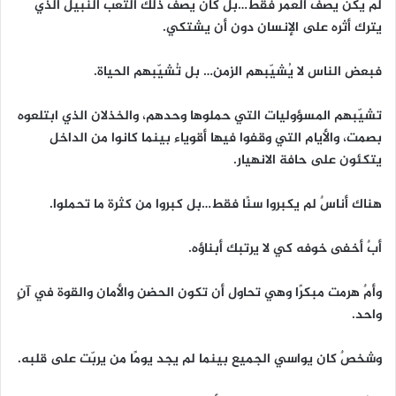
لم يكن يصف العمر فقط…بل كان يصف ذلك التعب النبيل الذي
يترك أثره على الإنسان دون أن يشتكي.
فبعض الناس لا يُشيّبهم الزمن… بل تُشيّبهم الحياة.
تشيّبهم المسؤوليات التي حملوها وحدهم، والخذلان الذي ابتلعوه
بصمت، والأيام التي وقفوا فيها أقوياء بينما كانوا من الداخل
يتكئون على حافة الانهيار.
هناك أناسٌ لم يكبروا سنًا فقط…بل كبروا من كثرة ما تحملوا.
أبٌ أخفى خوفه كي لا يرتبك أبناؤه.
وأمٌ هرمت مبكرًا وهي تحاول أن تكون الحضن والأمان والقوة في آنٍ
واحد.
وشخصٌ كان يواسي الجميع بينما لم يجد يومًا من يربّت على قلبه.