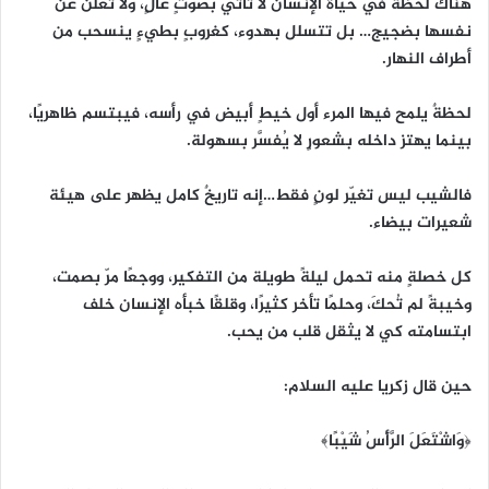
هناك لحظةٌ في حياة الإنسان لا تأتي بصوتٍ عالٍ، ولا تُعلن عن
نفسها بضجيج… بل تتسلل بهدوء، كغروبٍ بطيءٍ ينسحب من
أطراف النهار.
لحظةٌ يلمح فيها المرء أول خيطٍ أبيض في رأسه، فيبتسم ظاهريًا،
بينما يهتز داخله بشعورٍ لا يُفسَّر بسهولة.
فالشيب ليس تغيّر لونٍ فقط…إنه تاريخٌ كامل يظهر على هيئة
شعيرات بيضاء.
كل خصلةٍ منه تحمل ليلةً طويلة من التفكير، ووجعًا مرّ بصمت،
وخيبةً لم تُحكَ، وحلمًا تأخر كثيرًا، وقلقًا خبأه الإنسان خلف
ابتسامته كي لا يثقل قلب من يحب.
حين قال زكريا عليه السلام:
﴿وَاشْتَعَلَ الرَّأْسُ شَيْبًا﴾