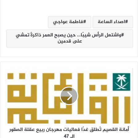
اصداء الساعة
فاطمة عواجي
واشتعل الرأس شيبًا… حين يصبح العمر ذاكرةً تمشي
على قدمين
أ
م
ا
ن
ة
ا
ل
ق
ص
أمانة القصيم تُطلق غدًا فعاليات مهرجان ربيع عقلة الصقور
ي
م
الـ 47