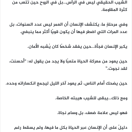
الشيب الحقيقي ليس في الرأس…بل في الروح حين تتعب من
كثرة المقاومة.
وفي مرحلةٍ ما، يكتشف الإنسان أن العمر ليس عدد السنوات، بل
عدد المرات التي اضطر فيها أن يكون قويًا أكثر مما ينبغي.
يكبر الإنسان فجأة…حين يفقد شخصًا كان يُشبه الأمان.
حين يعود من معركة الحياة متعبًا ولا يجد من يقول له: “أحسنت،
لقد نجوت.”
حين يضحك أمام الناس، ثم يعود آخر الليل ليجمع انكساراته وحده.
ومع ذلك…يبقى للشيب هيبته الخاصة.
فهو ليس علامة ضعف، بل وسام نجاة.
دليلٌ على أن الإنسان عبر الحياة بكل ما فيها، ولم يسقط رغم