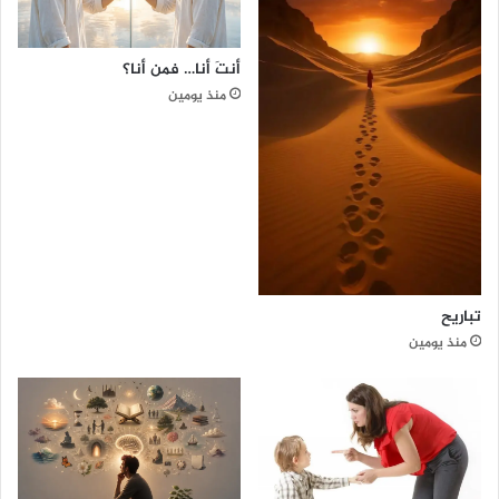
ب
ي
ع
أنتَ أنا… فمن أنا؟
ع
منذ يومين
ق
ل
ة
ا
ل
ص
ق
و
ر
ا
تباريح
ل
منذ يومين
ـ
4
7