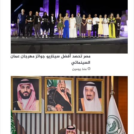
مصر تحصد أفضل سيناريو جوائز مهرجان عمان
السينمائي
منذ يومين