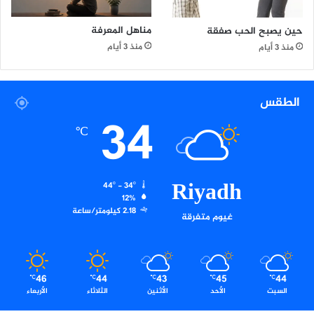
مناهل المعرفة
حين يصبح الحب صفقة
منذ 3 أيام
منذ 3 أيام
الطقس
34
℃
Riyadh
44º - 34º
12%
2.18 كيلومتر/ساعة
غيوم متفرقة
46
44
43
45
44
℃
℃
℃
℃
℃
السبت
الأحد
الأثنين
الثلاثاء
الأربعاء