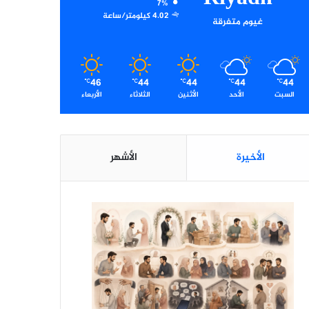
7%
4.02 كيلومتر/ساعة
غيوم متفرقة
46
44
44
44
44
℃
℃
℃
℃
℃
السبت
الأحد
الأثنين
الثلاثاء
الأربعاء
الأخيرة
الأشهر