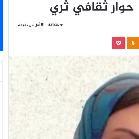
حوار ثقافي ثري
43٬036
أقل من دقيقة
‫Pocket
Odnoklassniki