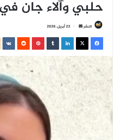
حلبي وآلاء جان في 
أ
النشر
22 أبريل، 2026
ر
فيسبوك
‫X
لينكدإن
‏Tumblr
بينتيريست
‏Reddit
‏VKontakte
س
ل
ب
ر
ي
د
ا
إ
ل
ك
ت
ر
و
ن