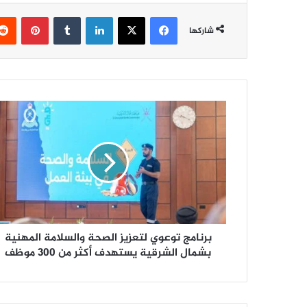
فيسبوك
‫X
لينكدإن
‏Tumblr
بينتيريست
شاركها
ب
ر
ن
ا
م
ج
ت
و
ع
برنامج توعوي لتعزيز الصحة والسلامة المهنية
و
ي
بشمال الشرقية يستهدف أكثر من 300 موظف
ل
ت
ع