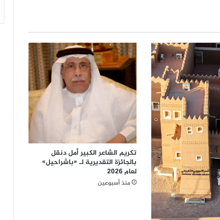
ا
ن
ا
ل
ع
ا
ط
ف
ي
ر
ك
ي
ز
ة
أ
تكريم الشاعر الكبير أمل دنقل
س
بالجائزة التقديرية لـ «باشراحيل»
ا
لعام 2026
س
منذ أسبوعين
ي
ة
ل
ص