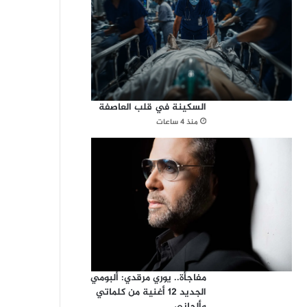
السكينة في قلب العاصفة
منذ 4 ساعات
مفاجأة.. يوري مرقدي: ألبومي
الجديد 12 أغنية من كلماتي
وألحاني