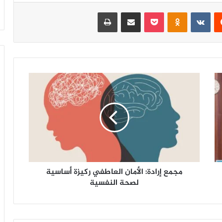
‏Reddit
‏VKontakte
Odnoklassniki
‫Pocket
مشاركة عبر البريد
طباعة
م
ج
م
ع
إ
ر
ا
د
ة
مجمع إرادة: الأمان العاطفي ركيزة أساسية
:
ا
لصحة النفسية
ل
أ
م