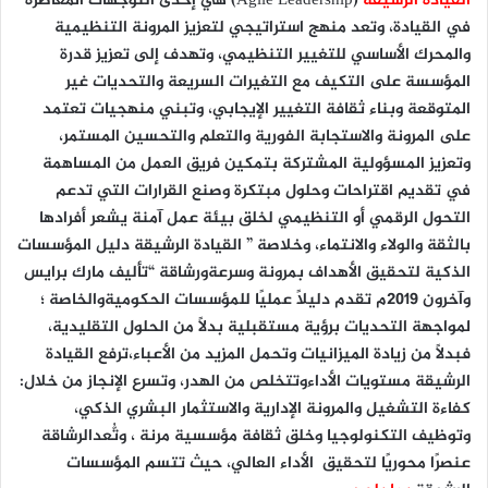
القيادة الرشيقة
(Agile Leadership) هي إحدى التوجهات المعاصرة
في القيادة، وتعد منهج استراتيجي لتعزيز المرونة التنظيمية
والمحرك الأساسي للتغيير التنظيمي، وتهدف إلى تعزيز قدرة
المؤسسة على التكيف مع التغيرات السريعة والتحديات غير
المتوقعة وبناء ثقافة التغيير الإيجابي، وتبني منهجيات تعتمد
على المرونة والاستجابة الفورية والتعلم والتحسين المستمر،
وتعزيز المسؤولية المشتركة بتمكين فريق العمل من المساهمة
في تقديم اقتراحات وحلول مبتكرة وصنع القرارات التي تدعم
التحول الرقمي أو التنظيمي لخلق بيئة عمل آمنة يشعر أفرادها
بالثقة والولاء والانتماء، وخلاصة ” القيادة الرشيقة دليل المؤسسات
الذكية لتحقيق الأهداف بمرونة وسرعةورشاقة “تأليف مارك برايس
وآخرون 2019م تقدم دليلاً عمليًا للمؤسسات الحكوميةوالخاصة ؛
لمواجهة التحديات برؤية مستقبلية بدلاً من الحلول التقليدية،
فبدلاً من زيادة الميزانيات وتحمل المزيد من الأعباء،ترفع القيادة
الرشيقة مستويات الأداءوتتخلص من الهدر، وتسرع الإنجاز من خلال:
كفاءة التشغيل والمرونة الإدارية والاستثمار البشري الذكي،
وتوظيف التكنولوجيا وخلق ثقافة مؤسسية مرنة ، وتُّعدالرشاقة
عنصرًا محوريًا لتحقيق الأداء العالي، حيث تتسم المؤسسات