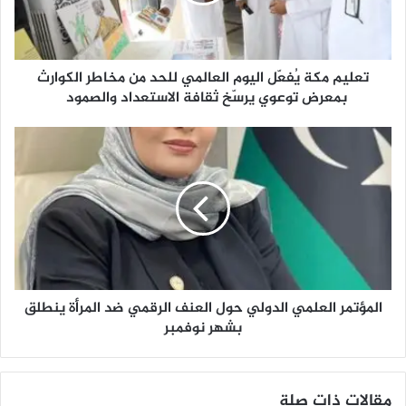
م
ك
ة
يُ
تعليم مكة يُفعّل اليوم العالمي للحد من مخاطر الكوارث
ف
عّ
بمعرض توعوي يرسّخ ثقافة الاستعداد والصمود
ل
ا
ا
ل
ل
ي
م
و
ؤ
م
ت
ا
م
ل
ر
ع
ا
ا
ل
ل
المؤتمر العلمي الدولي حول العنف الرقمي ضد المرأة ينطلق
ع
م
ل
بشهر نوفمبر
ي
م
ل
ي
ل
ا
مقالات ذات صلة
ح
ل