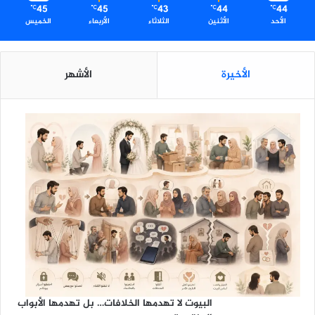
د
45
45
43
44
44
℃
℃
℃
℃
℃
و
الأحد
الأثنين
الثلاثاء
الأربعاء
الخميس
ا
ل
ص
الأخيرة
الأشهر
م
و
د
البيوت لا تهدمها الخلافات… بل تهدمها الأبواب