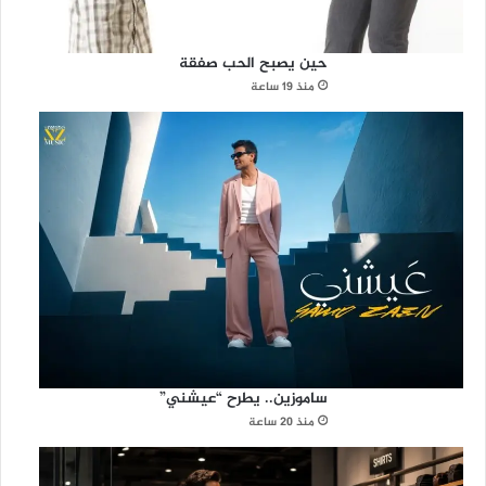
حين يصبح الحب صفقة
منذ 19 ساعة
ساموزين.. يطرح “عيشني”
منذ 20 ساعة