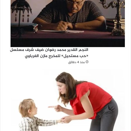
النجم القدير محمد رضوان ضيف شرف مسلسل
«حب مستحيل» للمخرج مازن الغرباوي
منذ 4 دقائق