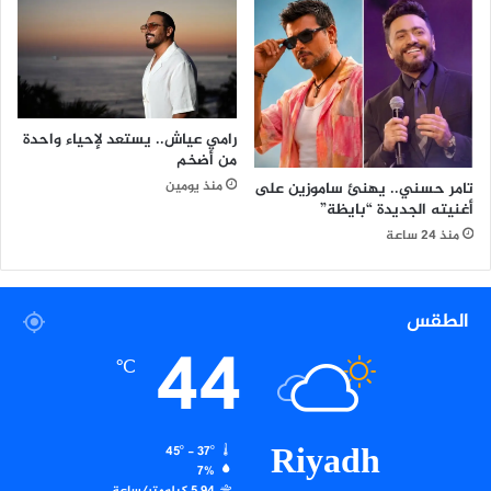
"
و
ا
ل
ر
و
ح
رامي عياش.. يستعد لإحياء واحدة
من أضخم
ي
ة
منذ يومين
تامر حسني.. يهنئ ساموزين على
و
أغنيته الجديدة “بايظة”
ا
منذ 24 ساعة
ل
أ
خ
الطقس
ل
44
ا
℃
ق
ي
ة
Riyadh
45º - 37º
7%