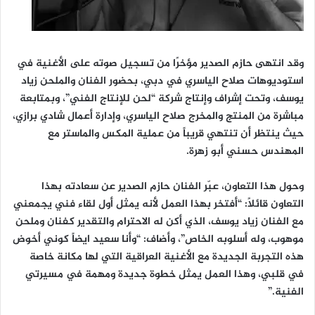
وقد انتهى حازم الصدير مؤخرًا من تسجيل صوته على الأغنية في
استوديوهات صلاح الياسري في دبي، بحضور الفنان والملحن زياد
يوسف، وتحت إشراف وإنتاج شركة “لحن للإنتاج الفني”، وبمتابعة
مباشرة من المنتج والمخرج صلاح الياسري، وإدارة أعمال شادي برازي،
حيث ينتظر أن تنتهي قريباً من عملية المكس والماستر مع
المهندس حسني أبو زهرة.
وحول هذا التعاون، عبّر الفنان حازم الصدير عن سعادته بهذا
التعاون قائلًا: “أفتخر بهذا العمل لأنه يمثل أول لقاء فني يجمعني
مع الفنان زياد يوسف، الذي أكن له الاحترام والتقدير كفنان وملحن
موهوب، وله أسلوبه الخاص”، وأضاف: “وأنا سعيد ايضاً كوني أخوض
هذه التجربة الجديدة مع الأغنية العراقية التي لها مكانة خاصة
في قلبي، وهذا العمل يمثل خطوة جديدة ومهمة في مسيرتي
الفنية.”