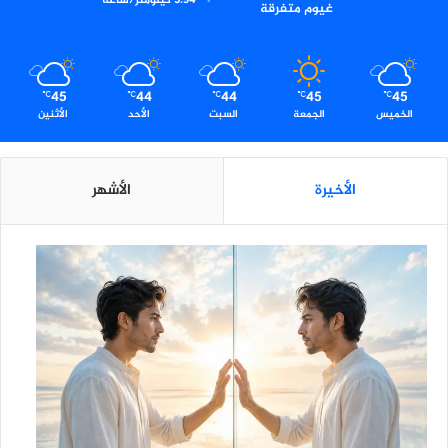
5.94 كيلومتر/ساعة
غيوم متفرقة
45
44
44
45
45
℃
℃
℃
℃
℃
الخميس
الجمعة
السبت
الأحد
الأثنين
الأخيرة
الأشهر