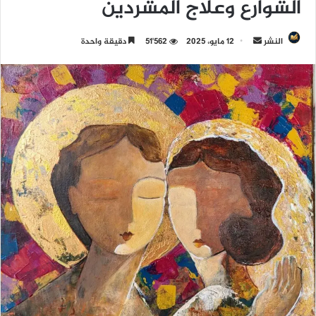
الشوارع وعلاج المشردين
النشر
أ
12 مايو، 2025
51٬562
دقيقة واحدة
ر
س
ل
ب
ر
ي
د
ا
إ
ل
ك
ت
ر
و
ن
ي