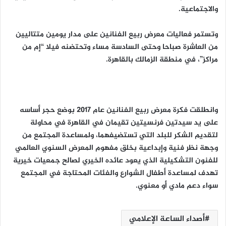
والاجتماعية.
وتستمر فعاليات معرض ربيع الفنانين على مدار يومين متتاليين
من العاشرة صباحا وحتى السادسة مساء وتحتضنه فيلا “إم من
مراكز”، في منطقة الزمالك بالقاهرة.
وانطلقت فكرة معرض ربيع الفنانين عام 2017 بوضع حجر أساسه
على يد سيدتين فرنسيتين تقيمان في القاهرة في محاولة
لتقديم الشكر للبلد التي تستضيفهما، ولمساعدة المجتمع من
وجهة نظر فنية وإبداعية بخلق مفهوم المعرض السنوي العالمي
للفنون التشكيلية الذي يعود عائده الخيري لصالح جمعيات خيرية
تهدف لمساعدة أطفال الشوارع والفئات المحتاجة في المجتمع
سواء دعم مادي أو معنوي.
أصداء الساعة الإعلامي