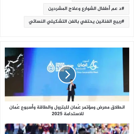
د عم أطفال الشوارع وعلاج المشردين
ربيع الفنانين يحتفي بالفن التشكيلي النسائي
ا
ن
ط
ل
ا
ق
م
ع
ر
انطلاق معرض ومؤتمر عُمان للبترول والطاقة وأسبوع عُمان
ض
و
للاستدامة 2025
م
ؤ
ف
ت
و