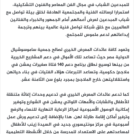
للمبدعين الشباب في مجال الفن المعاصر والفنون التشكيلية،
استمرارا لرسالته الفنية والمجتمعية الهادفة لخلق بيئة تواصل مع
شباب المبدعين لعرض أعمالهم أمام الجمهور والخبراء والفنانين
العالميين مع خلق شبكة تواصل فنية عالمية بينهم وترجمة
إبداعاتهم لدعم ملموس للمجتمع.
وتعود كافة عائدات المعرض الخيري لصالح جمعية ساموسوشيال
الدولية مصر حيث تساعد تلك الأموال في دعم المشاريع الخيرية
من بينها توسيع نطاق برنامج دعم 140 فتاة صغيرات يعشن في
ملاجئ حكومية، وتساعد التبرعات هؤلاء الفتيات في بناء حياتهن
واستقلاليتهن خارج الملاجئ بمجرد بلوغ سن الثامنة عشر.
كما تدعم عائدات المعرض الخيري في تدعيم وحدات إغاثة متنقلة
للأطفال والشابات والأمهات اللواتي يعشن في الشوارع وتوفير
إمكانية الوصول الأسبوعية لمراكز الرعاية النهارية للنساء والرضع
وترفير أماكن إقامة طارئة لهن. هذا بالإضافة إلى تدعيم ورش عمل
أسبوعية في مركز مونتيسوري جديد في السيدة زينب للأطفال
لمساعدتهم على الاستعداد للمدرسة من خلال الأنشطة التعليمية