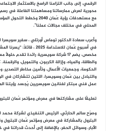
الرقمي، إلى جانب التزامنا الراسخ بالاستثمار الاجتما
محورية لعرض ممارساتنا ومساهمتنا الفاعلة في رسم
مع مستهدفات رؤية عُمان 040
المحلي في مختلف مجالات عملنا”.
وأعرب سعادة الدكتور توماس أورتلي ، سفير سويسرا 
مخصص، يضم 17 شركة سويسرية رائدة تقدم حل
والطاقة، والمياه، وإزالة الكربون، والتمويل، والرق
الحكومة، وجمعيات الأعمال، وتأمين مخاطر التصدير، وال
عمل فني مبتكر لفنانين سويسريين يُجسد رؤيتنا ا
تعليقًا على مشاركتها في معرض ومؤتمر عُمان للبترول وال
وصرّح سالم الحارثي، الرئيس التنفيذي لشركة محمد ا
الآبار، وسوائل الحفر، بالإضافة إلى أحدث قدراتنا في