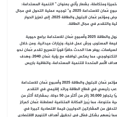
يزة ومتكاملة، بشعار يأتي بعنوان ” التنمية المستدامة:
تحقيق التوازن بين التقدم والحفاظ على البيئة ” لأسبوع عُمان للاستدامة 2025، و” توجيه عملية التحول في مجال
الطاقة من خلال الابتكار في قطاع البترول والغاز ” لمعرض ومؤتمر عُمان للبترول والطاقة 2025، إلى تعزيز الحوار
ية والتقدم في مجال الطاقة.
على مدار الأسبوع، سيتضمن معرض ومؤتمر عُمان للبترول والطاقة 2025 وأسبوع عُمان للاستدامة برامج حيوية
عة المستوى، ورش عمل فنية، وزيارات ميدانية. ومن خلال
لسياسات، يوفر هذا الحدث حافزًا قويًا لتسريع تقدم عُمان نحو
النمو الاقتصادي والتنويع، والعمل المناخي، والتقدم التكنولوجي، مما يعكس توافقه مع رؤية عُمان 2040، وهدف
صافي الانبعاثات الصفري بحلول عام 2050، وأهداف الأمم المتحدة للتنمية المستدامة، واتفاقية باريس
إلى جانب تركيزهما على قطاع الطاقة، يُمثل معرض ومؤتمر عُمان للبترول والطاقة 2025 وأسبوع عُمان للاستدامة
ا كلاعب رئيسي في قطاع الطاقة ورائد إقليمي في التقدم
المستدام. ومن المتوقع أن يشهد المعرضان إقبالًا كبيرًا يتجاوز 30,000 زائر من أكثر من 50 دولة، بمشاركة أكثر من
 قطاعات عالمية متنوعة، مما يُبرز المكانة المتنامية لسلطنة عُمان كمركز
ا التدفق من المشاركين الدوليين قيمة اقتصادية كبيرة في
 مما يُسهم بشكل فعّال في تحقيق أهداف التنويع الاقتصادي