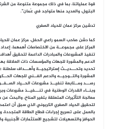
قوة عملياتنا، بما في ذلك مجموعة متنوعة من الشركا
البترول، والعديد منها متواجد في عُمان”.
تدشين مركز عمان للحياد الصفري
كما دشن صاحب السمو راعي الحفل، مركز عمان للحياد 
المركز على مجموعــة من الاختصاصات أهمهما، إعداد 
تنفيذ المشروعات والمبادرات الداعمة لتحقيق أهداف 
الدعم والمشورة للجهات والمؤسسات ذات العلاقة به
المشورة والتــوجيــه والدعم الفــني للجهات الحــكو
رصـــد ومــتابعة تنفيــذ مشروعات الحــياد الصــفــري 
وبنــاء القدرات الوطنية في تنـــفيــذ مشروعات وبرام
معالجة التأثيرات المتعلقة بتغير المناخ، والبحث عن
بالعمل على تسريع إجراءات قطاع الطاقة المتجددة، ووض
الحوافز والتسهيلات لتشجيع الاستثمارات الأجنبية و