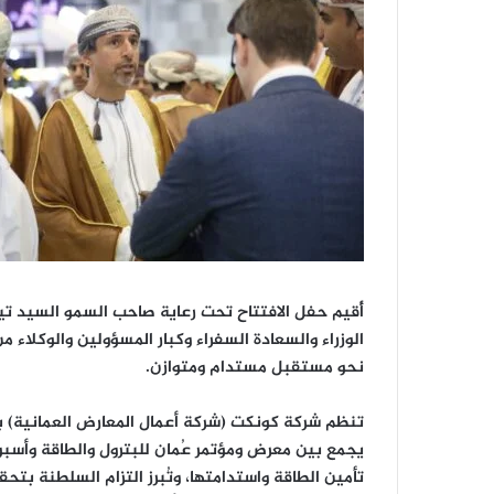
أُقيم حفل الافتتاح تحت رعاية صاحب السمو السيد ت
الوزراء والسعادة السفراء وكبار المسؤولين والوكلاء 
نحو مستقبل مستدام ومتوازن.
تنظم شركة كونكت (شركة أعمال المعارض العمانية) ب
يجمع بين معرض ومؤتمر عُمان للبترول والطاقة وأسبو
تأمين الطاقة واستدامتها، وتُبرز التزام السلطنة ب