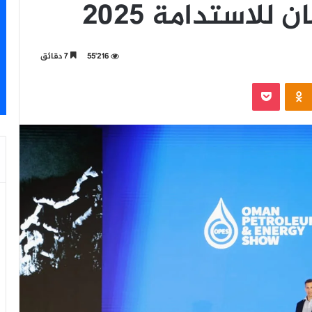
للاستدامة 2025
55٬216
7 دقائق
‫Pocket
Odnoklassniki