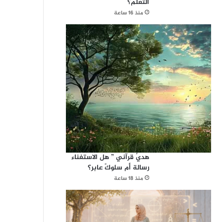
التعلم؟
منذ 16 ساعة
هديٌ قرآني ” هل الاستغناء
رسالة أم سلوكً عابر؟
منذ 18 ساعة