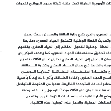
ت الأوروبية العاملة تحت مظلة شركة محمد البرواني لخدمات
الصفري، والذي يتبع وزارة الطاقة والمعادن ، حيث يعمل
وتحديث الخطة الوطنية لتحقيق الحياد الصفري، ومتابعة
الخطة الوطنية للتحول المنظم إلى الحياد الصفري، وتقديم
دف تحقيق مستهدفات الحياد الصفري، كما يهدف المركز إلى
تحديد وتحـــديــث إستراتيجيــة وأهـــداف سلطنة عمان للوصول إلى الحياد الصفري بحلول عــام 2050 ، تقديم
مية والخاصة في مجال الحــياد الصفري وكفاءة الــــطاقة،
وكفــــاءة استــخـــدام الــطــاقــة، تــعزيــز الــوعــي
ــج الحياد الصفري وكفاءة الطــاقة، يأتي ذلك إيمانًا بأهمية
 مصادر للطاقة المتجددة النظيفة، سعيا من الحكومة المتواصل
لتحقيق الحياد الصفري الكربوني الذي سبق أن اعتمدته سلطنة عمان عام 2050 موعدًا للوصول إليه؛ فقد وجهنا
ع الأطر القانونية، والسياسات اللازمة لنموه، وتقديم
الصناعات المحلية، والعمل على توطين هذه التقنية.