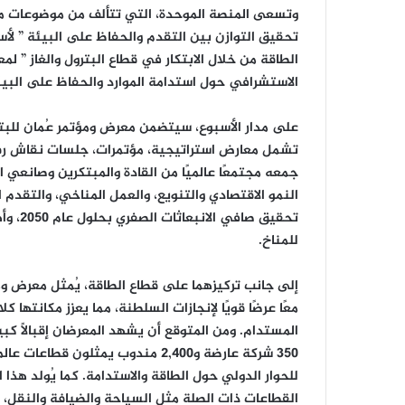
وتسعى المنصة الموحدة، التي تتألف من موضوعات متم
الاستشرافي حول استدامة الموارد والحفاظ على البيئ
تشمل معارض استراتيجية، مؤتمرات، جلسات نقاش رفي
جمعه مجتمعًا عالميًا من القادة والمبتكرين وصانعي ا
تحقيق 
للمناخ.
معًا عرضًا قويًا لإنجازات السلطنة، مما يعزز مكانته
350 شركة عارضة و2,400 مندوب يمثلون
للحوار الدولي حول الطاقة والاستدامة. كما يُولد هذ
القطاعات ذات الصلة مثل السياحة والضيافة والنقل،