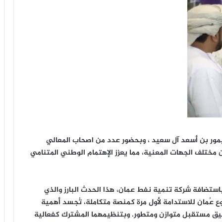
يمور بن أسعد آل سعيد ، وبحضور عدد من اصحاب المعالي
من مختلف الجهات المعنية، مما يعزز الإهتمام الوطني المتنامي
استضافة شركة تنمية نفط عمان، هذا الحدث البارز والذي
ع عُمان للاستدامة لأول مرة كمنصة متكاملة، تُجسد أهمية
تحقيق مستقبل متوازن ومتطور. وبتنظيمهما المشترك كفعالية