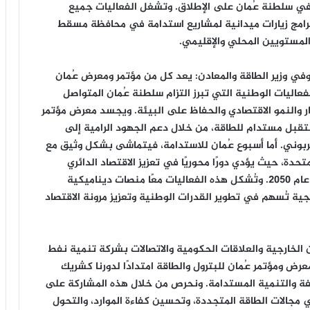
في سلطنة عُمان على الإطلاق. وتشغل الفعاليات جميع
 برامج زيارات ميدانية لمشاريع استدامة في محافظة مسقط
 المستويين المحلي والإقليمي.
في وزير الطاقة والمعادن: يعد كل من مؤتمر ومعرض عُمان
لطاقة و أسبوع عُمان للاستدامة 2025 من الفعاليات الوطنية التي تبرز التزام سلطنة عُمان المتواصل
كار والنمو الاقتصادي والحفاظ على البيئة. ويجسد معرض مؤتمر
تقبل مستدام للطاقة، من خلال دعم الجهود الرامية إلى
كربوني. أما أسبوع عُمان للاستدامة، فيتماشى بشكل وثيق مع
لأمم المتحدة، حيث يؤدي دورًا محوريًا في تعزيز الاقتصاد الدائري
الأخضر وتحقيق هدف الحياد الصفري الكربوني بحلول عام 2050. وتُشكل هذه الفعاليات معًا منصات ديناميكية
تيجية تُسهم في تطوير القدرات الوطنية وتعزيز مرونة الاقتصاد
الخارجية والعلاقات الحكومية والاتصالات بشركة تنمية نفط
رض ومؤتمر عُمان للبترول والطاقة امتدادًا لدورنا كشريك
ة والتنمية المستدامة. ونحرص من خلال هذه المشاركة على
مجالات الطاقة المتجددة، وتحسين كفاءة الموارد، والتحول