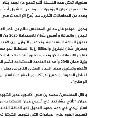
سنوية، تمثل هذه النسخة أكبر تجمع من نوعه يُقام 
قاعات مركز عُمان للمؤتمرات والمعارض. لتشمل أيضًا
وعدد من المحافظات الأخرى، مما يُعزز أثر الحدث على
وحول المؤتمر قال معالي المهندس سالم بن ناصر العو
للبترول وا
بتعزيز الطاقة المستدامة، وتحقيق التوازن بين الابت
ومعرض عُمان للبترول والطاقة رؤية السلطنة نحو مس
تقليل الانبعاثات الكربونية وتحقيق أهداف الحياد ال
رؤية عُمان 2040 وأهداف التنمية المستدامة ل
لتبادل المعرفة، وتحفيز الابتكار، وبناء شراكات استرا
الوطني”.
و قال المهندس/ محمد بن علي الأغبري، مدير الشؤون 
عُمان: “تأتي مشاركتنا في أسبوع عُمان للاستدامة ومع
استراتيجي في دعم جهود التحول نحو الطاقة النظيف
تسليط الضوء على المبادرات التي تقودها الشركة في 