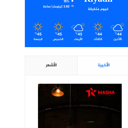
16%
3.82 كيلومتر/ساعة
غيوم متفرقة
45
45
45
44
44
℃
℃
℃
℃
℃
الأثنين
الثلاثاء
الأربعاء
الخميس
الجمعة
الأخيرة
الأشهر