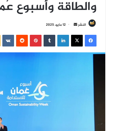
والطاقة وأسبوع عُمان 
أ
النشر
12 مايو، 2025
ر
فيسبوك
‫X
لينكدإن
‏Tumblr
بينتيريست
‏Reddit
‏VKontakte
س
ل
ب
ر
ي
د
ا
إ
ل
ك
ت
ر
و
ن