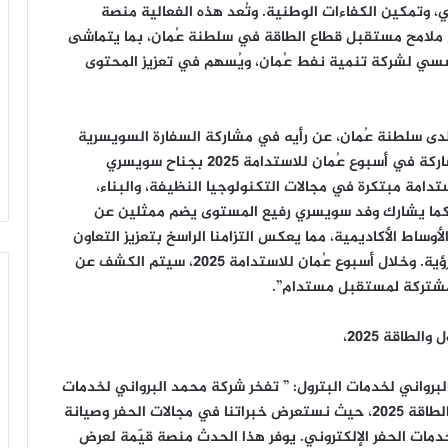
عي، وتمكين الكفاءات الوطنية. وتُعد هذه الفعالية منصة
 ملامح مستقبل قطاع الطاقة في سلطنة عُمان، بما يتماشى
2 وخطط التحول المؤسسي لشركة تنمية نفط عُمان، ويُسهم في تعزيز المحتوى
لدى سلطنة عُمان، عن رأيه في مشاركة السفارة السويسرية
في أسبوع عُمان للاستدامة 2025 ، قائلاً: “يسرنا المشاركة في أسبوع عُمان للاستدامة 2025 بجناح سويسري
ولًا مستدامة مبتكرة في مجالات التكنولوجيا النظيفة، والبناء،
منة. كما يشارك وفد سويسري رفيع المستوى يضم ممثلين عن
أوساط الأكاديمية، مما يعكس التزامنا الراسخ بتعزيز التعاون
والتبادل بين عُمان وسويسرا، اللتين تتشاركان في الرؤية. وخلال أسبوع عُمان للاستدامة 2025، سيتم الكشف عن
لمشتركة لمستقبل مستدام”.
طاقة 2025،
لبرواني لخدمات البترول: ” تفخر شركة محمد البرواني لخدمات
البترول بالمشاركة في معرض ومؤتمر عُمان للبترول والطاقة 2025، حيث نستعرض خبراتنا في مجالات الحفر وصيانة
 خدمات الحفر الإلكتروني. يوفر هذا الحدث منصة قيّمة لعرض