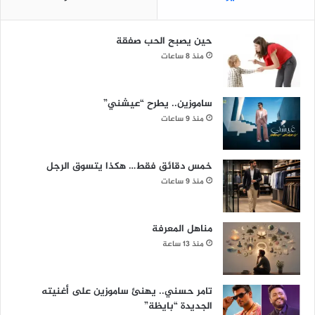
حين يصبح الحب صفقة
منذ 8 ساعات
ساموزين.. يطرح “عيشني”
منذ 9 ساعات
خمس دقائق فقط… هكذا يتسوق الرجل
منذ 9 ساعات
مناهل المعرفة
منذ 13 ساعة
تامر حسني.. يهنئ ساموزين على أغنيته
الجديدة “بايظة”