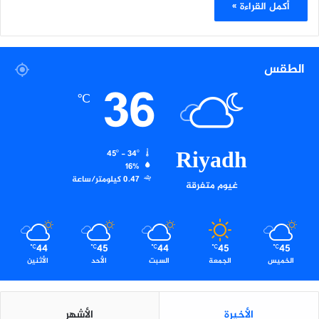
أكمل القراءة »
الطقس
36
℃
Riyadh
45º - 34º
16%
0.47 كيلومتر/ساعة
غيوم متفرقة
44
45
44
45
45
℃
℃
℃
℃
℃
الخميس
الجمعة
السبت
الأحد
الأثنين
الأخيرة
الأشهر