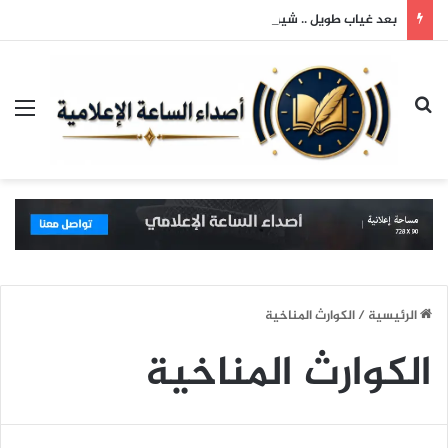
بعد غياب طويل .. شيرين عبد الوهاب تعود لجمهورها وتتألق في حفلها بالساحل الشمالي
بحث عن
الق
الرئيسية
/
الكوارث المناخية
الكوارث المناخية