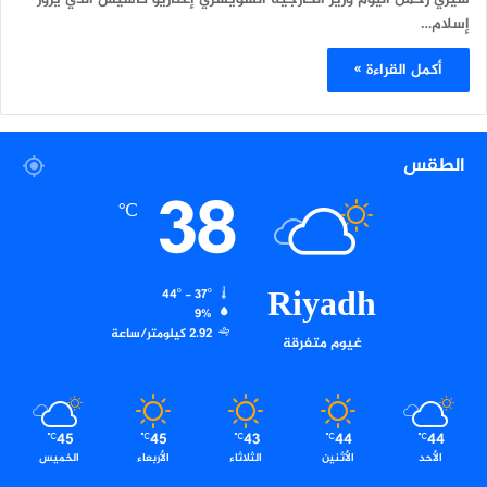
إسلام…
أكمل القراءة »
الطقس
38
℃
Riyadh
44º - 37º
9%
2.92 كيلومتر/ساعة
غيوم متفرقة
45
45
43
44
44
℃
℃
℃
℃
℃
الأحد
الأثنين
الثلاثاء
الأربعاء
الخميس