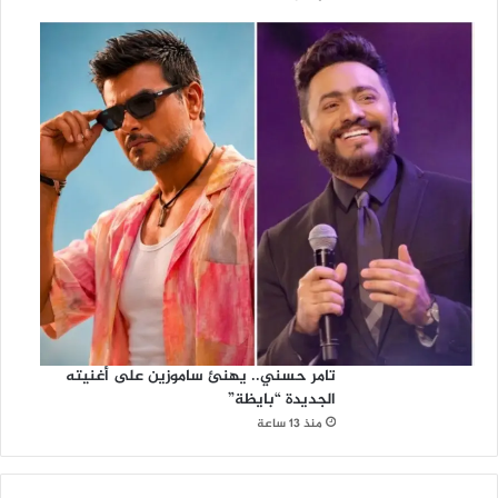
تامر حسني.. يهنئ ساموزين على أغنيته
الجديدة “بايظة”
منذ 13 ساعة