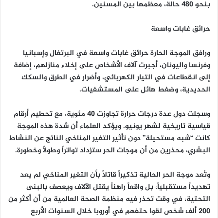
بنحو 480 حالة، معظمها بين المسنين.
حرائق غابات واسعة
ورافق الموجة الحارة حرائق غابات واسعة في البرتغال وإسبانيا
وفرنسا واليونان، أجبرت آلاف الأشخاص على إخلاء منازلهم، إضافة
إلى انقطاعات في التيار الكهربائي، وأضرار في الطرق والسكك
الحديدية، وضغط هائل على المستشفيات.
وسجلت دول عدة درجات حرارة تجاوزت 40 مئوية، مع تحطيم أرقام
قياسية تاريخية لشهر يونيو. ويؤكد العلماء أن شدة هذه الموجة
كانت “شبه مستحيلة” دون تأثير التغير المناخي الناتج عن النشاط
البشري، محذرين من أن موجات الحر ستزداد تواتراً وطولاً وخطورة.
وتُعد موجة الحر الحالية تذكيراً قاتلاً بأن التغير المناخي لم يعد
تهديداً مستقبلياً، بل واقعاً راهناً يقتل الآلاف ويعصف بالبنى
التحتية، في وقت تحذر فيه منظمة الصحة العالمية من أن أكثر من
200 ألف شخص لقوا حتفهم في أوروبا خلال السنوات الأربع