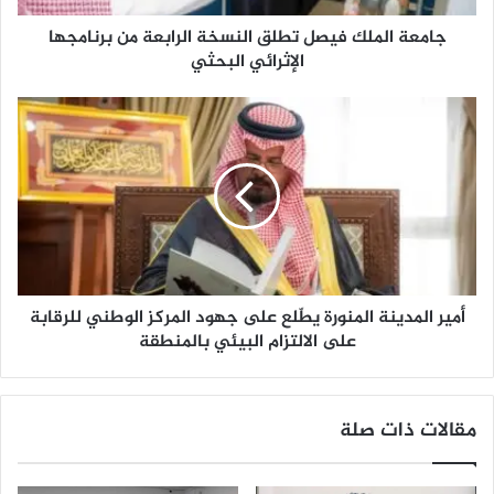
ل
جامعة الملك فيصل تطلق النسخة الرابعة من برنامجها
ك
ف
الإثرائي البحثي
ي
ص
أ
ل
م
ت
ي
ط
ر
ل
ا
ق
ل
ا
م
ل
د
ن
ي
س
أمير المدينة المنورة يطّلع على جهود المركز الوطني للرقابة
ن
خ
ة
على الالتزام البيئي بالمنطقة
ة
ا
ا
ل
ل
م
مقالات ذات صلة
ر
ن
ا
و
ب
ر