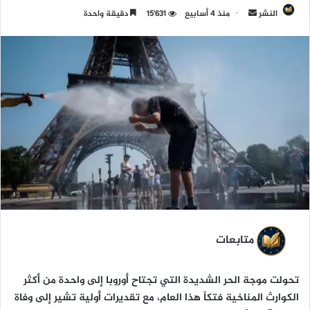
النشر
أ
منذ 4 أسابيع
15٬631
دقيقة واحدة
ر
س
ل
ب
ر
ي
د
ا
إ
ل
ك
ت
ر
متابعات
و
ن
تحولت موجة الحر الشديدة التي تجتاح أوروبا إلى واحدة من أكثر
ي
الكوارث المناخية فتكاً هذا العام، مع تقديرات أولية تشير إلى وفاة
ا