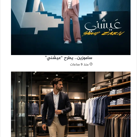
ساموزين.. يطرح “عيشني”
منذ 9 ساعات