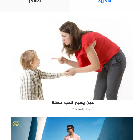
الأخيرة
الأشهر
ل
ب
ي
ئ
ي
ب
ا
ل
م
ن
ط
ق
ة
حين يصبح الحب صفقة
منذ 8 ساعات