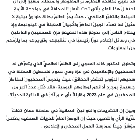
قد تعيقُ مكافحةَ المعلوماتِ المغلوطةِ والمضللة، مشيراً إلى أن
احتفالُ هذا العام يأتي تحت شعارِ “الصحافةُ في مواجهةِ الأزمةِ
البيئيةِ والتغيّرِ المناخي”، حيث يمرُّ العالمُ بحالةِ طوارئَ بيئيةٍ لا
مثيلَ لها تهدّد الجيلَ الحاضرَ والأجيالَ المقبلةَ في كينونتِها، وإذ
يحتاجُ الناسُ إلى معرفةِ هذه الحقيقةِ فإن للصحفيين والعاملين
في وسائلِ الإعلامِ دورًا رئيسيّا في تثقيفِهم وتزويدِهم بما يلزمُهم
من المعلومات.
وتطرق الدكتور خالد العدوي إلى الظلمَ العالميَّ الذي يتعرّض له
الصحفيين والإعلاميين في غزة وفي عموم فلسطين المحتلة في
سعيهم الدؤوبِ لكشفِ الحقائقَ، حيث يتعرضُ الصحفيونَ لمخاطرَ
جسيمةٍ بمجردِ أدائهم لمهامهم اليومية، فقد قُتلَ عددٌ أكبرُ من
الصحفيين في عام 2023 مقارنةً بأي عام آخرَ في الذاكرة الحديثة.
وبين إن التشريعاتِ والقوانينَ العمانيةَ في سلطنة عمان كفلتْ
حُرِّيةَ الرأي والتعبير، حيث إن الوضعَ العامَّ للحُريات الصحفية يعكسُ
مؤشرًا جيدًا لممارسة العمل الصحفي والإعلامي .