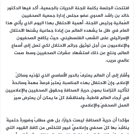
افتتحت الجلسة بكلمة للجنة الحريات بالجمعية، أكد فيها الدكتور
خالد بن راشد العدوي عضو مجلس إدارة جمعية الصحفيين
العُمانية ورئيس اللجنة، أهمية الاحتفال بهذا اليوم الذي يأتي هذا
العام في ظل ما يشهده العالم من إبادة جماعية يشنها الاحتلال
الإسرائيلي على الشعب الفلسطيني، حيث يكافح الصحفيون
والإعلاميون من أجل توثيق جرائم الاحتلال لكي تصل إلى أسماع
العالم، ونتج عن ذلك استشهاد عشرات الصحفيين وسط صمت
عالمي مريب.
وأشار إلى أن العالم يعترفُ بالدورِ الأساسي الذي تؤدّيه وسائلُ
الإعلام، وإنّ الاحتفالَ بهذه المناسبة يُعتبرُ فرصةً مهمةً وسانحةً
لتأكيد التزامنا بصونِ حريةِ الصحافةِ وحقوقِ الصحفيين والإعلاميين
في أرجاء العالم قاطبةً، ولمناقشةِ كلّ ما يمكن أن يعترضَ سيرَ
العملِ الصحفيّ والإعلامي.
مؤكدا أن حريةُ الصحافةِ ليست خيارًا، بل هي مطلبٌ وضرورةٌ حتميةٌ
يناشِدُ بها كلّ صحفي وإعلاميٍّ غيورٍ للتخلّص من كافةِ القيود التي