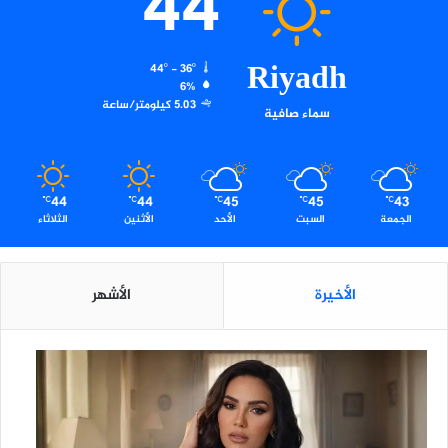
44
ى
ا
ل
Riyadh
44º - 36º
ا
6%
ع
5.03 كيلومتر/ساعة
سماء صافية
ت
م
ا
د
44
44
45
45
43
ا
℃
℃
℃
℃
℃
الجمعة
السبت
الأحد
الأثنين
الثلاثاء
ل
م
ؤ
س
الأخيرة
الأشهر
س
ي