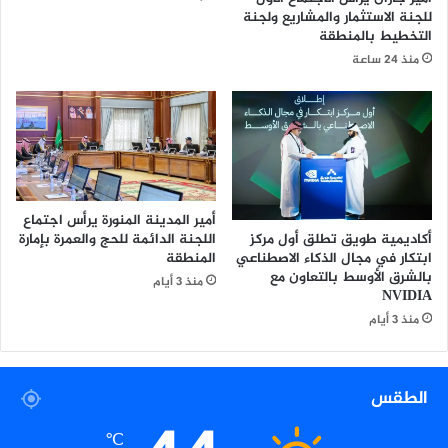
ا
للجنة الاستثمار والمشاريع ولجنة
ر
التخطيط بالمنطقة
ة
منذ 24 ساعة
و
ر
ي
ا
د
ة
ا
ل
أمير المدينة المنورة يرأس اجتماع
أ
أكاديمية طويق تطلق أول مركز
اللجنة الدائمة للحج والعمرة بإمارة
ع
ابتكار في مجال الذكاء الاصطناعي
المنطقة
م
بالشرق الأوسط بالتعاون مع
منذ 3 أيام
ا
NVIDIA
ل
منذ 3 أيام
ت
ح
ص
الطقس
ل
ع
℃
ل