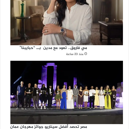
مي فاروق.. تعود مع مدين بــ “حبايبنا”
منذ 23 ساعة
مصر تحصد أفضل سيناريو جوائز مهرجان عمان