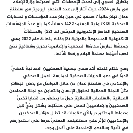
وتطرق العدوي إلى أحدثِ الإحصاءات التي أصدرتها وزارة الإعلام
في مارس 2024، حيث أشار إلى عدد الصّحفِ اليوميةِ في سلطنةِ
عمان تبلغ حالياً 7 صحفٍ، في حين بلغ عدد المؤسسات والحسابات
الصحفية الالكترونيةِ المعتمدة 142 حساباً، كما بلغ عددُ المؤسّساتِ
الصحفيةِ الخاصةِ الإلكترونيةِ المرخّصِ لها (22)، والمنشآتُ
الالكترونيةُ المسموعةُ والمرئية (8) وذلك بنهاية عام 2022 وهي
جميعُها تمارسُ مهامّها الصحفيةَ والإعلاميةَ بحريةٍ وشفافيةٍ تضع
نصب أعيُنِها مصلحةَ البلادِ ورفعة شأنها.
وفي ختام كلمته أكد سعى جمعيةُ الصحفيين العمانيةُ للمضيِّ
قدمًا في دعمِ الحرّياتِ الصحفيةِ لممارسةِ العملِ الصحفي
والإعلامي في سلطنةِ عمان من خلال التواصُلِ مع بعضِ الجهاتِ
مثلَ اللجنةِ العمانيةِ لحقوقِ الإنسانِ والتعاون مع لجنة المحامين
العمانية والسّلطاتِ القضائيّةِ حولَ ما يصلهُم من قضايا تخصُّ
الصحفيينَ والإعلاميينَ للعملِ على حلحَلتِها بشكلٍ ودّيٍّ قبل
وصولها للمحاكم درءا لأيّ عقوبات قد تطالُ هؤلاء الصحفيين
والإعلاميين تؤثّر على مستقبلهم المهنيِّ حرصا على استمرارهم
في تأدية رسالتِهم الإعلاميةِ على أكملِ وجه.