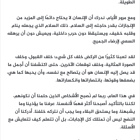
الطويلة.
ومع مرور الأيام، ندرك أن الإنسان لا يحتاج دائمًا إلى المزيد من
الإنجازات بقدر حاجته إلى السلام. ذلك السلام الذي يجعله ينام
وقلبه خفيف، ويستيقظ دون حربٍ داخلية، ويعيش دون أن يرهقه
السعي لإرضاء الجميع.
لقد تعبنا كثيرًا من الركض خلف كل شيء؛ خلف القبول، وخلف
الصورة المثالية، وخلف توقعات الآخرين. حتى اكتشفنا أن أجمل ما
قد يصل إليه الإنسان هو أن يتصالح مع نفسه، وأن يحبها كما هي،
بضعفها وقوتها، بانتصاراتها وانكساراتها.
في هذا العام، ربما لم نُصبح الأشخاص الذين حلمنا أن نكونهم،
لكننا بالتأكيد أصبحنا أكثر فهمًا لأنفسنا. عرفنا ما يؤذينا وما
يشبهنا، وما يستحق البقاء وما يجب أن نتركه خلفنا. أدركنا أن
النضج ليس أن تمتلك كل الإجابات، بل أن تتعلم كيف تتعايش مع
الأسئلة.