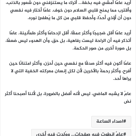
أريد عامًا أمشي فيه بخفة… أترك ما يستنزفني دون شعور بالذنب،
وأقترب مما يمنح قلبي السلام دون خوف. عامًا أختار فيه نفسي
دون أن أؤذي أحدًا، وأحفظ قلبي من كل ما يُطفئ نوره.
أريد عامًا أقل ضجيجًا وأكثر عمقًا، أقل ازدحامًا وأكثر طمأنينة. عامًا
أتذكر فيه أن الراحة ليست رفاهية، بل حق، وأن الهدوء ليس ضعفًا،
بل صورة أخرى من صور الحكمة.
عامًا أكون فيه أكثر صدقًا مع نفسي حين أحزن، وأكثر امتنانًا حين
أفرح، وأكثر رحمةً بالآخرين لأن لكل إنسان معركته الخفية التي لا
يراها أحد.
عامٌ لا يشبه الماضي، ليس لأنه أفضل بالضرورة، بل لأننا أصبحنا أكثر
نض
اصداء الساعة
عامٌ انطوت فيه صفحات… ووُلِدت فيه أخرى