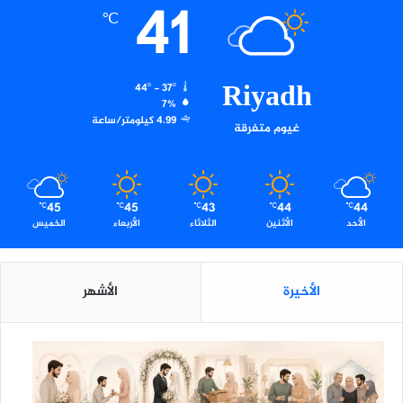
41
ل
℃
ج
م
ه
Riyadh
و
44º - 37º
ر
7%
4.99 كيلومتر/ساعة
غيوم متفرقة
45
45
43
44
44
℃
℃
℃
℃
℃
الأحد
الأثنين
الثلاثاء
الأربعاء
الخميس
الأخيرة
الأشهر