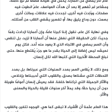
عامٌ آخر يمضي من أعمارنا، يحمل في طياته قصصًا لم تُروَ كاملة،
ومشاعر لم تُفهم إلا بعد أن هدأت العواصف. عامٌ انطوت فيه
صفحات، ووُلِدت فيه أخرى، تجددت فيه علاقات، وماتت أخرى
بصمت، دون وداعٍ يليق بها، أو تفسيرٍ يشفي القلب من أسئلته.
وفي نهاية كل عام، نقول إننا كبرنا عامًا، وإن أعمارنا ازدادت رقمًا
جديدًا، لكن الحقيقة التي نغفل عنها أن أعمارنا لا تزيد، بل تنقص،
وأن العمر يمضي في الاتجاه الذي لا يعود منه أحد. فكل يومٍ
نعيشه ليس إضافة إلى الحياة بقدر ما هو جزءٌ يُقتطع منها، حتى
نبلغ المحطة الأخيرة التي كتبها الله لكل إنسان.
ومع ذلك، لا يُقاس العمر بعدد السنوات التي عبرناها، بل بعدد
اللحظات التي عشناها بصدق، والقلوب التي أحببناها بإخلاص،
والآثار الجميلة التي تركناها خلفنا. فقد يعيش إنسان أعوامًا طويلة
دون أن يحيا حقًا، وقد يملأ آخر سنوات قليلة بالحياة والمعنى
والأثر.
هذا العام علّمنا أن الأشياء لا تبقى كما هي. الوجوه تتغير، والقلوب