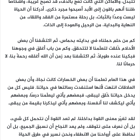
تتبدل، والأماكن التي كانت تعج بالدفء قد تصبح غريبة، وأشخاصًا
ظننا أنهم باقون إلى الأبد أصبحوا مجرد ذكرى. أدركنا أن الحياة
ليست وعدًا بالثبات، بل رحلة مستمرة من الفقد واللقاء، من
النهاية والبداية، من الرحيل والعودة إلى الذات.
كم من حلم حملناه في بدايته بحماس، ثم اكتشفنا أن بعض
الأحلام خُلقت لتعلّمنا لا لتتحقق. وكم من باب أغلق في وجوهنا
فبكينا عنده طويلًا، ثم اكتشفنا بعد زمن أن الله أغلقه رحمةً بنا، لا
حرمانًا لنا.
في هذا العام تعلمنا أن بعض الخسارات كانت نجاة، وأن بعض
العلاقات انتهت لأنها استنفدت رسالتها في حياتنا. فليس كل من
يدخل حياتنا خُلق ليبقى، فبعضهم يأتي ليعلّمنا درسًا، وبعضهم
يأتي ليكشف لنا أنفسنا، وبعضهم يأتي ليذكرنا بقيمة من يبقى.
لقد تغيّر معنى القوة بداخلنا. لم تعد القوة أن نتحمل كل شيء،
بل أن نعرف متى نتوقف. ولم يعد النجاح أن نسبق الجميع، بل أن
نحافظ على أرواحنا من الانطفاء ونحن نسير في طرق الحياة