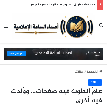
بعد غياب طويل .. شيرين عبد الوهاب تعود لجمهورها وتتألق في حفلها بالساحل الشمالي
بحث عن
الق
الرئيسية
/
مقالات
مقالات
عامٌ انطوت فيه صفحات… ووُلِدت
فيه أخرى