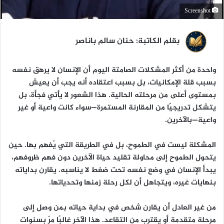
Screenshot
بقلم الكاتبة: حنان سالم باناصر
واحدة من أكثر المشكلات الصامتة اليوم أن الإنسان لا يرهق نفسه
بسبب قلة الإمكانيات، بل بسبب اعتقاده أنه يجب أن يعيش
بمستوى أعلى من مرحلته الحالية. هذا الشعور لا يأتي فجأة، بل
يتشكل تدريجيًا من المقارنة المستمرة—سواء كانت واعية أو غير
واعية—بالآخرين.
المشكلة ليست في الطموح، بل في الطريقة التي يُفهم بها. حين
يتحول الطموح إلى محاولة تقليد حياة الآخرين دون فهم ظروفهم،
يبدأ الإنسان في وضع نفسه تحت ضغط لا يناسبه. يقارن بداياته
بنهايات غيره، ويتجاهل أن لكل رحلة زمنها وتحدياتها.
من غير العادل أن يقارن شخص في بداية حياته بمن وصل إلى
مرحلة متقدمة أو يقترب من التقاعد. هذا الآخر غالبًا مرّ بسنوات