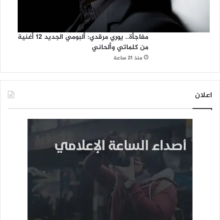
مفاجأة.. يوري مرقدي: ألبومي الجديد 12 أغنية
من كلماتي وألحاني
منذ 21 ساعة
اعلان