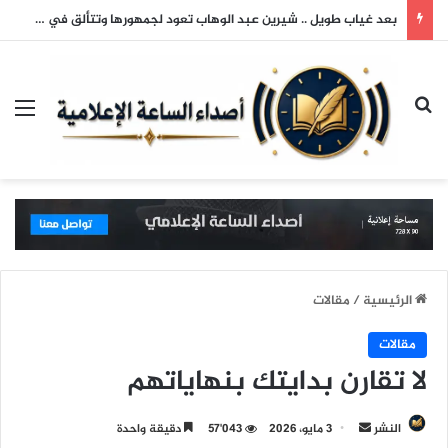
بعد غياب طويل .. شيرين عبد الوهاب تعود لجمهورها وتتألق في حفلها بالساحل الشمالي
بحث عن
الق
الرئيسية
/
مقالات
مقالات
لا تقارن بدايتك بنهاياتهم
النشر
أ
3 مايو، 2026
57٬043
دقيقة واحدة