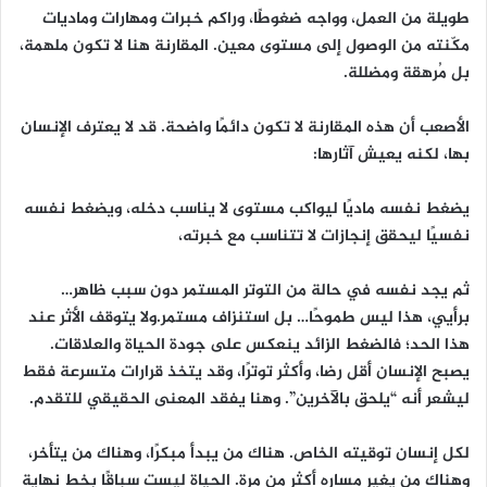
طويلة من العمل، وواجه ضغوطًا، وراكم خبرات ومهارات وماديات
مكّنته من الوصول إلى مستوى معين. المقارنة هنا لا تكون ملهمة،
بل مُرهقة ومضللة.
الأصعب أن هذه المقارنة لا تكون دائمًا واضحة. قد لا يعترف الإنسان
بها، لكنه يعيش آثارها:
يضغط نفسه ماديًا ليواكب مستوى لا يناسب دخله، ويضغط نفسه
نفسيًا ليحقق إنجازات لا تتناسب مع خبرته،
ثم يجد نفسه في حالة من التوتر المستمر دون سبب ظاهر…
برأيي، هذا ليس طموحًا… بل استنزاف مستمر.ولا يتوقف الأثر عند
هذا الحد؛ فالضغط الزائد ينعكس على جودة الحياة والعلاقات.
يصبح الإنسان أقل رضا، وأكثر توترًا، وقد يتخذ قرارات متسرعة فقط
ليشعر أنه “يلحق بالآخرين”. وهنا يفقد المعنى الحقيقي للتقدم.
لكل إنسان توقيته الخاص. هناك من يبدأ مبكرًا، وهناك من يتأخر،
وهناك من يغير مساره أكثر من مرة. الحياة ليست سباقًا بخط نهاية