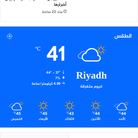
أضرارها
ر
منذ 22 ساعة
م
ا
ل
م
الطقس
س
41
ت
℃
ح
ق
ي
ن
Riyadh
44º - 37º
ل
7%
ج
4.99 كيلومتر/ساعة
غيوم متفرقة
ا
ئ
ز
ة
45
45
43
44
44
℃
℃
℃
℃
℃
ا
الأحد
الأثنين
الثلاثاء
الأربعاء
الخميس
ل
ع
م