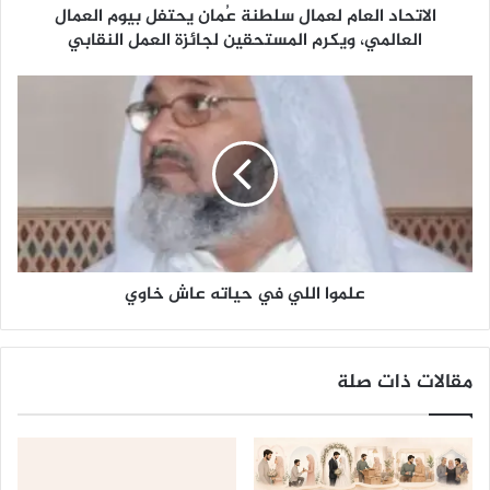
الاتحاد العام لعمال سلطنة عُمان يحتفل بيوم العمال
ع
ا
العالمي، ويكرم المستحقين لجائزة العمل النقابي
م
ل
ع
ع
ل
م
م
ا
و
ل
ا
س
ا
ل
ل
ط
ل
ن
ي
ة
علموا اللي في حياته عاش خاوي
ف
عُ
ي
م
ح
ا
ي
مقالات ذات صلة
ن
ا
ي
ت
ح
ه
ت
ع
ف
ا