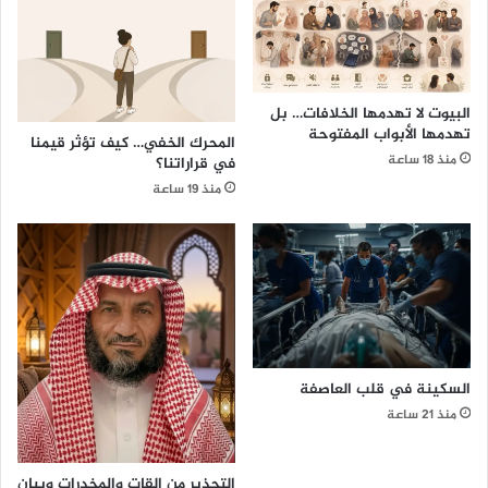
ل
ش
ب
خ
ي
ا
و
و
م
ي
البيوت لا تهدمها الخلافات… بل
ا
تهدمها الأبواب المفتوحة
المحرك الخفي… كيف تؤثر قيمنا
ل
منذ 18 ساعة
في قراراتنا؟
ع
م
منذ 19 ساعة
ا
ل
ا
ل
ع
ا
ل
م
السكينة في قلب العاصفة
ي
منذ 21 ساعة
،
و
ي
التحذير من القات والمخدرات وبيان
ك