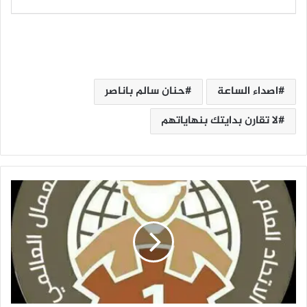
اصداء الساعة
حنان سالم باناصر
لا تقارن بدايتك بنهاياتهم
ا
ل
ا
ت
ح
ا
د
ا
ل