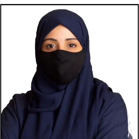
ر
س
ل
ب
ر
ي
د
ا
إ
ل
ك
ت
ر
و
ن
ي
ا