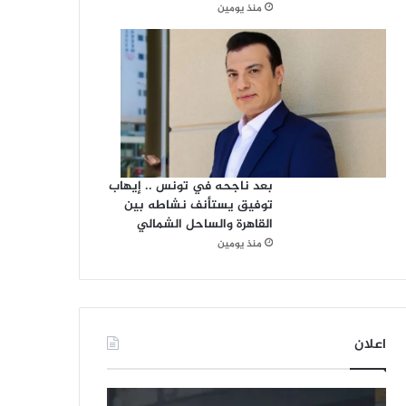
منذ يومين
بعد ناجحه في تونس .. إيهاب
توفيق يستأنف نشاطه بين
القاهرة والساحل الشمالي
منذ يومين
اعلان