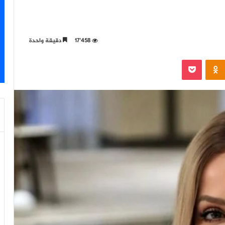
17٬458
دقيقة واحدة
‫Pocket
Odnoklassniki