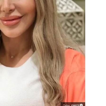
ي
ا
Oplus_131072