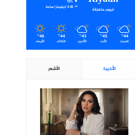
12%
2.18 كيلومتر/ساعة
غيوم متفرقة
46
44
43
45
44
℃
℃
℃
℃
℃
السبت
الأحد
الأثنين
الثلاثاء
الأربعاء
الأخيرة
الأشهر