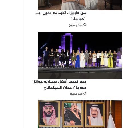
مي فاروق.. تعود مع مدين بــ
“حبايبنا”
منذ يومين
مصر تحصد أفضل سيناريو جوائز
مهرجان عمان السينمائي
منذ يومين