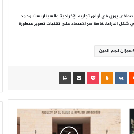
مصطفى يوري في أولى تجاربه الإخراجية والسيناريست محمد
 شكل الدراما، خاصة مع الاعتماد على تقنيات تصوير متطورة
سوزان نجم الدين
‏Reddit
‏VKontakte
Odnoklassniki
‫Pocket
مشاركة عبر البريد
طباعة
ت
ع
ا
و