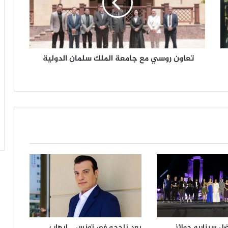
ن
ر
و
س
ي
تعاون روسي مع جامعة الملك سلمان الدولية
م
ع
ج
ا
م
ع
ة
ا
ل
م
ل
ك
س
ل
م
ا
بعد ناجحه في تونس .. إيهاب
ل سيناريو جوائز