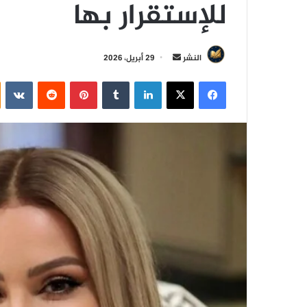
للإستقرار بها
أ
النشر
29 أبريل، 2026
ر
فيسبوك
‫X
لينكدإن
‏Tumblr
بينتيريست
‏Reddit
‏VKontakte
س
ل
ب
ر
ي
د
ا
إ
ل
ك
ت
ر
و
ن