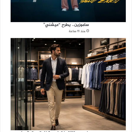
ساموزين.. يطرح “عيشني”
منذ 11 ساعة