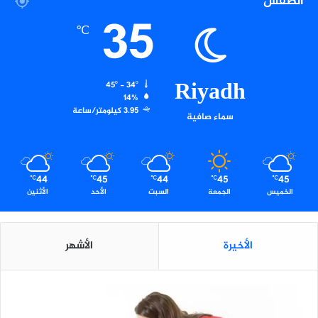
الطقس
ا
35
ر
℃
ب
ه
ا
Riyadh
45º - 34º
14%
3.95 كيلومتر/ساعة
سماء صافية
44
45
44
45
45
℃
℃
℃
℃
℃
الخميس
الجمعة
السبت
الأحد
الأثنين
الأخيرة
الأشهر