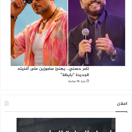
تامر حسني.. يهنئ ساموزين على أغنيته
الجديدة “بايظة”
منذ 16 ساعة
اعلان