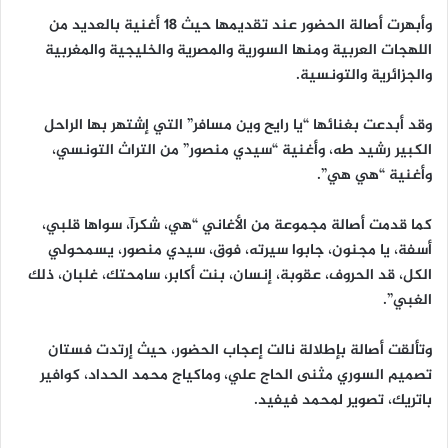
وأبهرت أصالة الحضور عند تقديمها حيث 18 أغنية بالعديد من
اللهجات العربية ومنها السورية والمصرية والخليجية والمغربية
والجزائرية والتونسية.
وقد أبدعت بغنائها “يا رايح وين مسافر” التي إشتهر بها الراحل
الكبير رشيد طه، وأغنية “سيدي منصور” من التراث التونسي،
وأغنية “هي هي”.
كما قدمت أصالة مجموعة من الأغاني “هي، شكرآ، سواها قلبي،
أسفة، يا مجنون، جابوا سيرته، فوق، سيدي منصور، يسمحولي
الكل، قد الحروف، عقوبة، إنسان، بنت أكابر، سامحتك، غلبان، ذلك
الغبي”.
وتألقت أصالة بإطلالة نالت إعجاب الحضور، حيث إرتدت فستان
تصميم السوري مثنى الحاج علي، وماكياج محمد الحداد، كوافير
باتريك، تصوير لمحمد فيفيد.