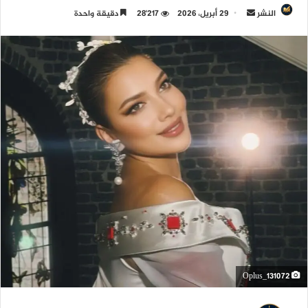
النشر
أ
29 أبريل، 2026
28٬217
دقيقة واحدة
ر
س
ل
ب
ر
ي
د
ا
إ
ل
ك
ت
ر
و
ن
Oplus_131072
ي
ا