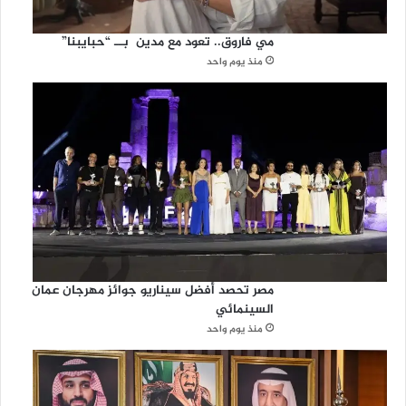
مي فاروق.. تعود مع مدين بــ “حبايبنا”
منذ يوم واحد
مصر تحصد أفضل سيناريو جوائز مهرجان عمان
السينمائي
منذ يوم واحد