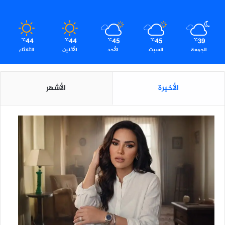
44
44
45
45
39
℃
℃
℃
℃
℃
الجمعة
السبت
الأحد
الأثنين
الثلاثاء
الأخيرة
الأشهر