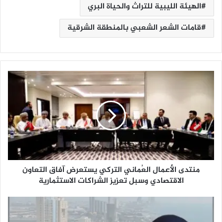
الهيئة الليبية للتراث والحياة البري
قامات الشعر الشعبي بالمنطقة الشرقية
م
ن
ت
د
ى
ا
ل
أ
ع
منتدى الأعمال العُماني التركي يستعرض آفاق التعاون
م
ا
الاقتصادي وسبل تعزيز الشراكات الاستثمارية
ل
ا
ل
ل
ا
عُ