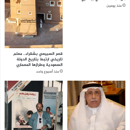
ل
منذ يومين
ت
ع
ا
و
ن
ا
ل
ا
قصر السبيعي بشقراء.. معلم
ق
تاريخي ارتبط بتاريخ الدولة
السعودية وطرازها المعماري
ت
ص
منذ أسبوع واحد
ا
د
ي
و
س
ب
ل
ت
ع