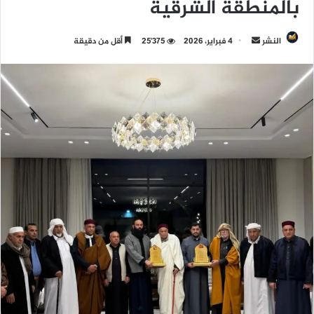
بالمنطقة الشرقية
النشر
أ
4 فبراير، 2026
25٬375
أقل من دقيقة
ر
س
ل
ب
ر
ي
د
ا
إ
ل
ك
ت
ر
و
ن
ي