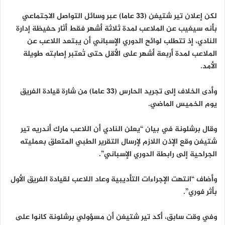
‎لكن إعلان تير شتيغن (33 عاما) عبر وسائل التواصل الاجتماعي
بأنه سيغيب عن الملاعب لمدة ثلاثة أشهر فقط أثار حفيظة إدارة
النادي، إذ تتطلب لوائح الدوري الإسباني أن يبتعد اللاعب عن
الملاعب لمدة أربعة أشهر على الأقل حتى تُعتبر إصابته طويلة
الأمد.
‎وأدى الخلاف إلى تجريد الحارس (33 عاما) من شارة قيادة الفريق
يوم الخميس الماضي.
‎وقال برشلونة في بيان “يعلن النادي أن اللاعب مارك أندريه تير
شتيغن وقع الإذن اللازم لإرسال التقرير الطبي المتعلق بعمليته
الجراحية إلى رابطة الدوري الإسباني”.
‎وأضاف “انتهت الإجراءات التأديبية وعاد اللاعب لقيادة الفريق الأول
بأثر فوري”.
‎وفي وقت سابق، أكد تير شتيغن أن مسؤولي برشلونة كانوا على