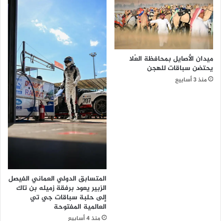
س
ا
ل
ك
و
ن
ميدان الأصايل بمحافظة العُلا
ف
يحتضن سباقات للهجن
د
منذ 3 أسابيع
ر
ا
ل
ي
ة
ا
ل
إ
ف
المتسابق الدولي العماني الفيصل
ر
الزبير يعود برفقة زميله بن تاك
ي
إلى حلبة سباقات جي تي
ق
العالمية المفتوحة
ي
منذ 4 أسابيع