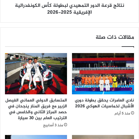
نتائج قرعة الدور التمهيدي لبطولة كأس الكونفدرالية
ا
ل
الإفريقية 2025-2026
د
و
ر
مقالات ذات صلة
ا
ل
ت
م
ه
ي
د
ي
ل
ب
نادي العامرات يحقق بطولة دوري
المتسابق الدولي العماني الفيصل
ط
الأشبال لخماسيات الهوكي 2026
الزبير مع فريق المنار ينجحان في
و
حصد المركز الثاني والخامس في
منذ 5 أيام
ل
الترتيب العام بين 30 سيارة
ة
منذ 3 أسابيع
ك
أ