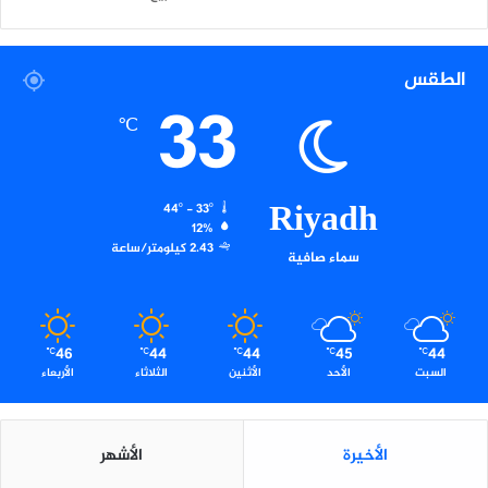
ة
2
0
2
الطقس
5
33
-
℃
2
0
2
Riyadh
6
44º - 33º
12%
2.43 كيلومتر/ساعة
سماء صافية
46
44
44
45
44
℃
℃
℃
℃
℃
السبت
الأحد
الأثنين
الثلاثاء
الأربعاء
الأخيرة
الأشهر