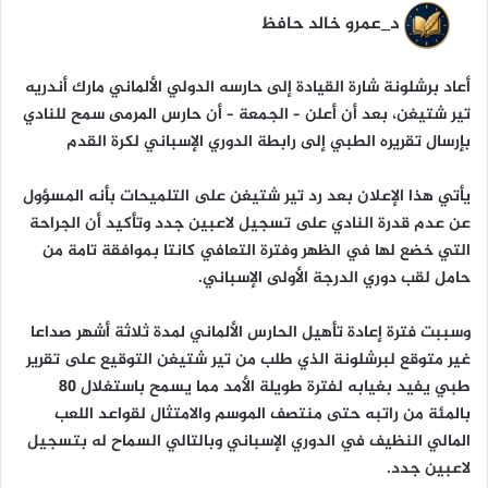
ا
د_عمرو خالد حافظ
أعاد برشلونة شارة القيادة إلى حارسه الدولي الألماني مارك أندريه
تير شتيغن، بعد أن أعلن – الجمعة – أن حارس المرمى سمح للنادي
بإرسال تقريره الطبي إلى رابطة الدوري الإسباني لكرة القدم
‎يأتي هذا الإعلان بعد رد تير شتيغن على التلميحات بأنه المسؤول
عن عدم قدرة النادي على تسجيل لاعبين جدد وتأكيد أن الجراحة
التي خضع لها في الظهر وفترة التعافي كانتا بموافقة تامة من
حامل لقب دوري الدرجة الأولى الإسباني.
‎وسببت فترة إعادة تأهيل الحارس الألماني لمدة ثلاثة أشهر صداعا
غير متوقع لبرشلونة الذي طلب من تير شتيغن التوقيع على تقرير
طبي يفيد بغيابه لفترة طويلة الأمد مما يسمح باستغلال 80
بالمئة من راتبه حتى منتصف الموسم والامتثال لقواعد اللعب
المالي النظيف في الدوري الإسباني وبالتالي السماح له بتسجيل
لاعبين جدد.