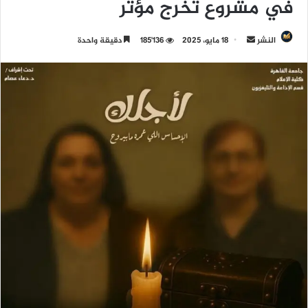
في مشروع تخرج مؤثر
النشر
أ
18 مايو، 2025
185٬136
دقيقة واحدة
ر
س
ل
ب
ر
ي
د
ا
إ
ل
ك
ت
ر
و
ن
ي