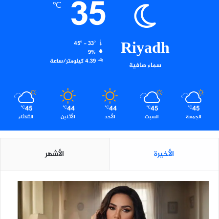
35
℃
Riyadh
45º - 33º
9%
4.39 كيلومتر/ساعة
سماء صافية
45
44
44
45
45
℃
℃
℃
℃
℃
الجمعة
السبت
الأحد
الأثنين
الثلاثاء
الأخيرة
الأشهر