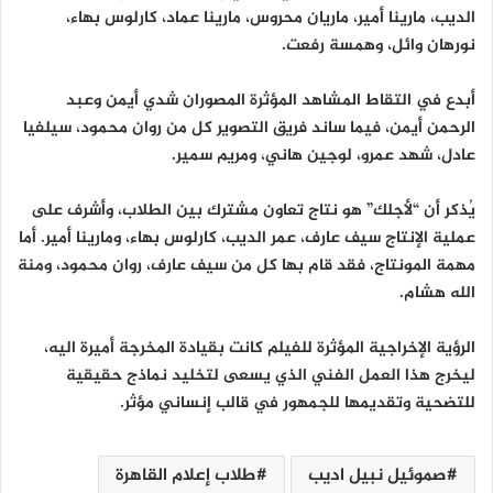
الديب، مارينا أمير، ماريان محروس، مارينا عماد، كارلوس بهاء،
نورهان وائل، وهمسة رفعت.
أبدع في التقاط المشاهد المؤثرة المصوران شدي أيمن وعبد
الرحمن أيمن، فيما ساند فريق التصوير كل من روان محمود، سيلفيا
عادل، شهد عمرو، لوجين هاني، ومريم سمير.
يُذكر أن “لأجلك” هو نتاج تعاون مشترك بين الطلاب، وأشرف على
عملية الإنتاج سيف عارف، عمر الديب، كارلوس بهاء، ومارينا أمير. أما
مهمة المونتاج، فقد قام بها كل من سيف عارف، روان محمود، ومنة
الله هشام.
الرؤية الإخراجية المؤثرة للفيلم كانت بقيادة المخرجة أميرة اليه،
ليخرج هذا العمل الفني الذي يسعى لتخليد نماذج حقيقية
للتضحية وتقديمها للجمهور في قالب إنساني مؤثر.
صموئيل نبيل اديب
طلاب إعلام القاهرة