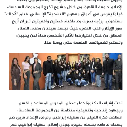
بعيون طلابية واعدة، يقدم قسم الإذاعة والتليفزيون بكلية
الإعلام جامعة القاهرة، من خلال مشروع تخرج المجموعة السادسة،
فيلمًا يغوص في أعماق مفهوم “التضحية” الإنساني. فيلم “لأجلك”
يستعرض، برؤية بصرية وعاطفية، قصتين واقعيتين تبرزان أروع
صور الإيثار والحب النقي، حيث تجسد سيدتان معنى العطاء
المطلق من خلال اختيارهما للألم الشخصي فداءً لمن يحببن،
وتستمر تضحياتهما الملهمة حتى يومنا هذا.
تحت إشراف الدكتورة دعاء عصام، المدرس المساعد بالقسم،
وبجهود إنتاجية وتنفيذية متكاملة من المجموعة السادسة،
انطلقت فكرة الفيلم من سهيلة إبراهيم، وتولى الإعداد فريق ضم
بسمله عاطف، بسمله يحيي، جودي إسلام، سهيله إبراهيم، عمر