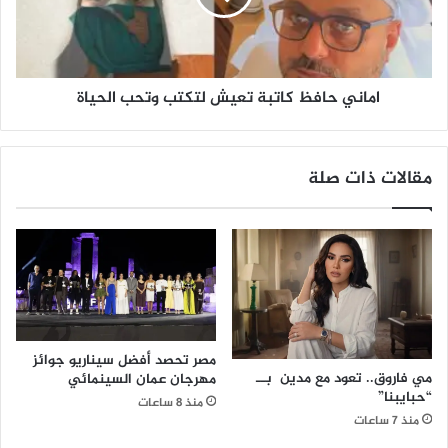
ح
ا
ف
ظ
اماني حافظ كاتبة تعيش لتكتب وتحب الحياة
ك
ا
ت
ب
مقالات ذات صلة
ة
ت
ع
ي
ش
ل
ت
ك
ت
مصر تحصد أفضل سيناريو جوائز
ب
مي فاروق.. تعود مع مدين بــ
مهرجان عمان السينمائي
و
“حبايبنا”
منذ 8 ساعات
ت
منذ 7 ساعات
ح