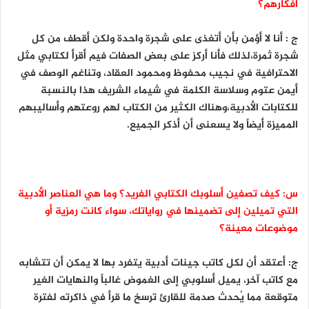
أفكارهم؟
ج : أنا لا أؤمن بأن أتغذى على شجرة واحدة ولكن أقطف من كل
شجرة ثمرة،لذلك فأنا أركز على بعض الصفات فيم أقرأ لكتابي مثل
الاحترافية في نجيب محفوظ ومحمود العقاد، وتناغم الوصف في
أيمن عتوم وسلاسة الكلمة في شيماء الشريف هذا بالنسبة
للكتابات الأدبية،وهناك الكثير من الكتاب لهم روعتهم وأساليبهم
المميزة أيضاً ولا يسعنى أن أذكر الجميع.
س: كيف تصفين أسلوبك الكتابي الفريد؟ وما هي العناصر الأدبية
التي تميلين إلى تضمينها في رواياتك، سواء كانت رمزية أو
موضوعات معينة؟
ج: أعتقد أن لكل كاتب جينات أدبية يتفرد بها لا يمكن أن تتشابه
مع كاتب آخر، يميل أسلوبي إلى الغموض غالباً والنهايات الغير
متوقعة مما يُحدث صدمة للقارئ ترسخ ما قرأ في ذاكرته لفترة