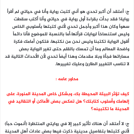
ج: أعتقد أن أكبر تحدي هو أني كتبت رواية وأنا في حياتي لم أقرأ
رواية! فقد بدأت بقراءة أول رواية في حياتي وأنا أكتب سقطت
سهواً وكان هذا أكبر وأجمل تحدي لأني كتبتها بأسلوبي الخاص
وليس استنساخاً لروايات قرأتها،أما بالنسبة للموضوع فأنا دائماً
أقول الرواية تكتبنا وليس نحن من نكتبها، فتكون أمامك فكرة
واضحة المعالم وما أن تمسك بالقلم حتى تغير الرواية بعض
مساراتها فجأة وبلا مقدمات وهذا أيضاً تحدي لأن الأحداث التالية قد
لا تناسب التغيير الطارئ وعليك تغييرها.
محاور عامه :
كيف تؤثر البيئة المحيطة بك، وبشكل خاص المدينة المنورة، على
إلهامك وأسلوب كتابتك؟ هل تعكس بعض الأماكن أو التقاليد في
المدينة ما تكتبينه؟
ج: لا أعتقد أن هناك تأثير كبير إلا في روايتي المنتظرة (أنموت حباً)
لأني كتبتها بتفاصيل مدينية ذكرت فيها بعض عادات أهل المدينة