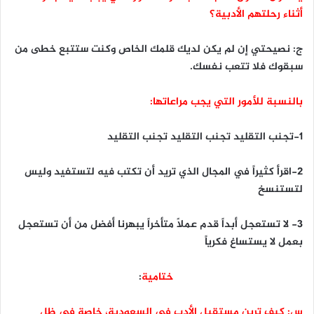
أثناء رحلتهم الأدبية؟
ج: نصيحتي إن لم يكن لديك قلمك الخاص وكنت ستتبع خطى من
سبقوك فلا تتعب نفسك.
بالنسبة للأمور التي يجب مراعاتها:
١-تجنب التقليد تجنب التقليد تجنب التقليد
٢-اقرأ كثيراً في المجال الذي تريد أن تكتب فيه لتستفيد وليس
لتستنسخ
٣- لا تستعجل أبداً قدم عملاً متأخراً يبهرنا أفضل من أن تستعجل
بعمل لا يستساغ فكرياً
ختامية
:
س: كيف ترين مستقبل الأدب في السعودية، خاصة في ظل