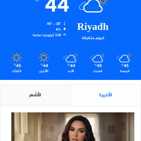
44
℃
ع
ت
خ
Riyadh
45º - 36º
ر
6%
ج
3.81 كيلومتر/ساعة
غيوم متفرقة
م
ؤ
ث
ر
45
44
44
45
45
℃
℃
℃
℃
℃
الجمعة
السبت
الأحد
الأثنين
الثلاثاء
الأخيرة
الأشهر