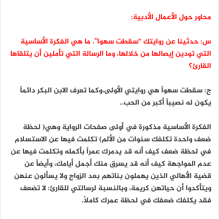
محاور حول الأعمال الأدبية:
س: حدثينا عن روايتك “سقطت سهوا”. ما هي الفكرة الأساسية
التي تودين إيصالها من خلالها، وما الرسالة التي تأملين أن يتلقاها
القارئ؟
ج: سقطت سهواً هي روايتي الأولى،وكما تعرف الابن البكر دائماً
يكون له نصيباً أكبر من الحب..
الفكرة الأساسية مذكورة في أولى صفحات الرواية وهي( لحظة
ضعف واحدة تكلفك سنوات من الألم) تكلمت فيها عن الاستسلام
في لحظة ضعف كيف أنه قد يدمرك عمراً بأكمله وتكلمت فيها عن
عدم المواجهة كيف أنه قد يسرق منك أجمل أيامك، وأيضاً عن
قضية الأهالي الذين يهملون بناتهم بعد الزواج ولا يسألون عنهن
ويتأكدوا أن حياتهن كريمة، وبالنسبة لرسالتي للقارئ: لا تضعف
فقد يكلفك ضعفك في لحظة عمرك كاملاً.