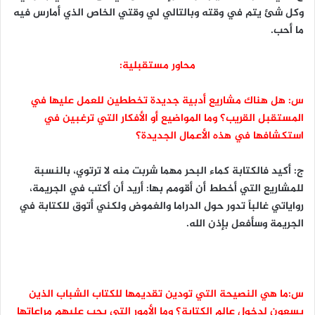
وكل شئ يتم في وقته وبالتالي لي وقتي الخاص الذي أمارس فيه
ما أحب.
محاور مستقبلية:
س: هل هناك مشاريع أدبية جديدة تخططين للعمل عليها في
المستقبل القريب؟ وما المواضيع أو الأفكار التي ترغبين في
استكشافها في هذه الأعمال الجديدة؟
ج: أكيد فالكتابة كماء البحر مهما شربت منه لا ترتوي، بالنسبة
للمشاريع التي أخطط أن أقومم بها: أريد أن أكتب في الجريمة،
رواياتي غالباً تدور حول الدراما والغموض ولكني أتوق للكتابة في
الجريمة وسأفعل بإذن الله.
س:ما هي النصيحة التي تودين تقديمها للكتاب الشباب الذين
يسعون لدخول عالم الكتابة؟ وما الأمور التي يجب عليهم مراعاتها