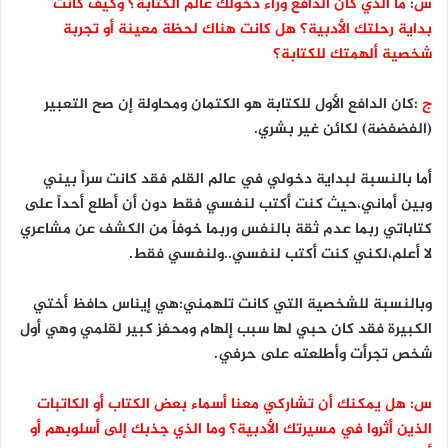
س
:
ما الذي كان الدافع وراء دخولك عالم الكتابة؟ وكيف كانت
بداية رحلتك الأدبية؟ هل كانت هناك لحظة معينة أو تجربة
شخصية ألهمتك للكتابة؟
ج
:كان الدافع الأول للكتابة هو الكتمان ومحاولة إن صح التعبير
(الفضفضة) لكائن غير بشري.
أما بالنسبة لبداية دخولي في عالم القلم فقد كانت سراً بيني
وبين أماني،حيث كنت أكتب لنفسي فقط دون أن أطلع أحداً على
كتاباتي ربما عدم ثقة بالنفس وربما خوفاً من الكشف عن مشاعري
لا أعلم،لكني كنت أكتب لنفسي..ولنفسي فقط.
وبالنسبة للشخصية التي كانت تلهمني:هي إيناس حافظ أختي
الكبيرة فقد كان حبي لها سبب إلهام ومحفز كبير لقلمي وهي أول
شخص تجرأت وأطلعته على حرفي.
س: هل يمكنك أن تشاركي معنا أسماء بعض الكتاب أو الكاتبات
الذين أثروا في مسيرتك الأدبية؟ وما الذي جذبك إلى أسلوبهم أو