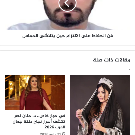
إ
ح
ع
ف
ل
ا
ا
ظ
م
ع
ا
فن الحفاظ على الالتزام حين يتلاشى الحماس
ل
ل
ى
ق
ا
ا
ل
مقالات ذات صلة
ه
ا
ر
ل
ة
ت
ي
ز
ج
ا
س
م
د
ح
و
ي
ن
ن
في حوار خاص.. د. حنان نصر
ق
ي
تكشف أسرار نجاح ملكة جمال
و
ت
العرب 2026
ة
ل
29 مايو، 2026