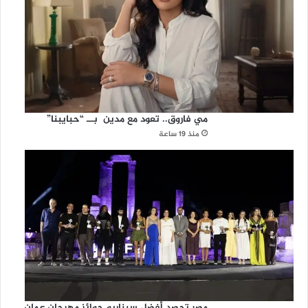
مي فاروق.. تعود مع مدين بــ “حبايبنا”
منذ 19 ساعة
مصر تحصد أفضل سيناريو جوائز مهرجان عمان