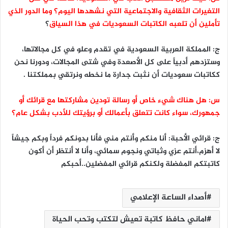
التغيرات الثقافية والاجتماعية التي نشهدها اليوم؟ وما الدور الذي
تأملين أن تلعبه الكاتبات السعوديات في هذا السياق
؟
ج: المملكة العربية السعودية في تقدم وعلو في كل مجالاتها،
وستزدهم أدبياً على كل الأصعدة وفي شتى المجالات، ودورنا نحن
ككاتبات سعوديات أن نثبت جدارة ما نخطه ونرتقي بمملكتنا .
س: هل هناك شيء خاص أو رسالة تودين مشاركتها مع قرائك أو
جمهورك، سواء كانت تتعلق بأعمالك أو برؤيتك للأدب بشكل عام؟
ج: قرائي الأحبة: أنا منكم وأنتم مني فأنا بدونكم فرداً وبكم جيشاً
لا أهزم،أنتم عزي وثباتي ونجوم سمائي، وأنا لا أنتظر أن أكون
كاتبتكم المفضلة ولكنكم قرائي المفضلين..أحبكم
أصداء الساعة الإعلامي
اماني حافظ كاتبة تعيش لتكتب وتحب الحياة