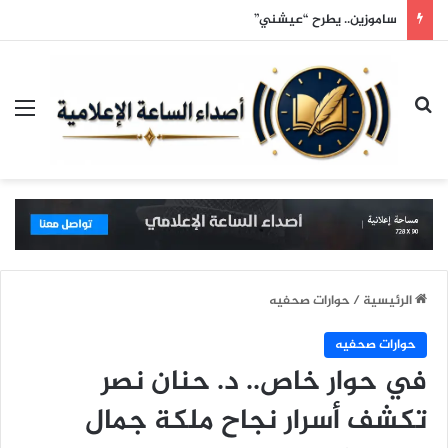
خمس دقائق فقط… هكذا يتسوق الرجل
بحث عن
الق
الرئيسية
/
حوارات صحفيه
حوارات صحفيه
في حوار خاص.. د. حنان نصر
تكشف أسرار نجاح ملكة جمال