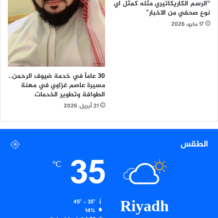
ي
ث
“الرسم الكاريكاتيري مثله كمثل اي
ة
نوع صحفي من الاخبار”
ق
ر
ا
17 مايو، 2026
ي
ف
م
ي
خ
ة
ط
ت
ي
ت
30 عاماً في خدمة ضيوف الرحمن..
ب
ج
مسيرة عاصم غزاوي في مهنة
و
الطوافة وتطوير الخدمات
ا
ص
و
21 أبريل، 2026
ي
ز
ف
ا
ة
ل
الطقس
أ
ج
35
و
م
℃
ل
ا
ى
ل
ف
ي
Riyadh
45º - 35º
ل
14%
ي