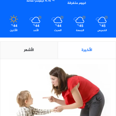
4.76 كيلومتر/ساعة
غيوم متفرقة
ل
ة
ع
ر
44
44
44
45
45
ب
℃
℃
℃
℃
℃
الخميس
الجمعة
السبت
الأحد
الأثنين
ي
ة
ا
س
الأخيرة
الأشهر
ت
ث
ن
ا
ئ
ي
ة
ب
ا
ل
ق
ا