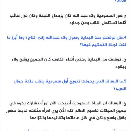
2026؟
ج:فوز السعودية ولاء عبد الله كان بإجماع اللجنة وكان قرار صائب
لأنها تستاهل اللقب وعن جداره
٤.هل توقعتِ منذ البداية وصول ولاء عبدالله إلى التاج؟ وما أبرز ما
لفت لجنة التحكيم فيها؟
ج: توقعت من البداية وحتي أثناء الكامب كان الجميع يرشح ولاء
وبقوه
٥.ما الرسالة التي يحملها تتويج أول سعودية بلقب ملكة جمال
العرب؟
ج: الرسالة ان المراة السعودية أصبحت الان امرأه تشارك بقوه في
جميع المجالات فاصبح العالم كله الأن يري امرأه مثقفه لديها حضور
وافق واسع ولكن في ظل عاداتها وتقاليدها والتزامها