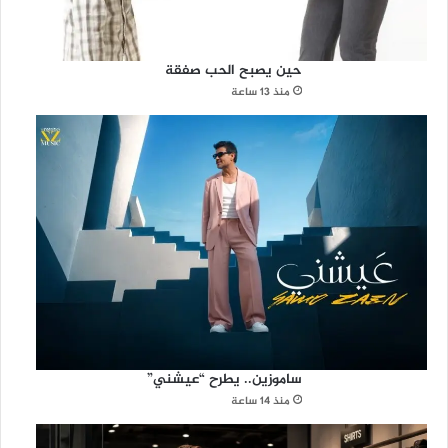
ه
ر
ة
حين يصبح الحب صفقة
منذ 13 ساعة
ساموزين.. يطرح “عيشني”
منذ 14 ساعة