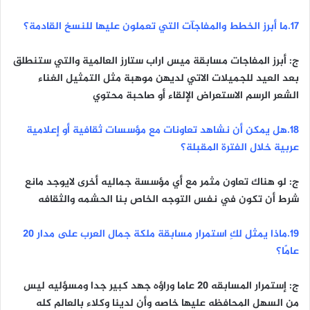
١٧.ما أبرز الخطط والمفاجآت التي تعملون عليها للنسخ القادمة؟
ج: أبرز المفاجات مسابقة ميس اراب ستارز العالمية والتي ستنطلق
بعد العيد للجميلات الاتي لديهن موهبة مثل التمثيل الغناء
الشعر الرسم الاستعراض الإلقاء أو صاحبة محتوي
١٨.هل يمكن أن نشاهد تعاونات مع مؤسسات ثقافية أو إعلامية
عربية خلال الفترة المقبلة؟
ج: لو هناك تعاون مثمر مع أي مؤسسة جماليه أخرى لايوجد مانع
شرط أن تكون في نفس التوجه الخاص بنا الحشمه والثقافه
١٩.ماذا يمثل لكِ استمرار مسابقة ملكة جمال العرب على مدار 20
عامًا؟
ج: إستمرار المسابقه ٢٠ عاما وراؤه جهد كبير جدا ومسؤليه ليس
من السهل المحافظه عليها خاصه وأن لدينا وكلاء بالعالم كله