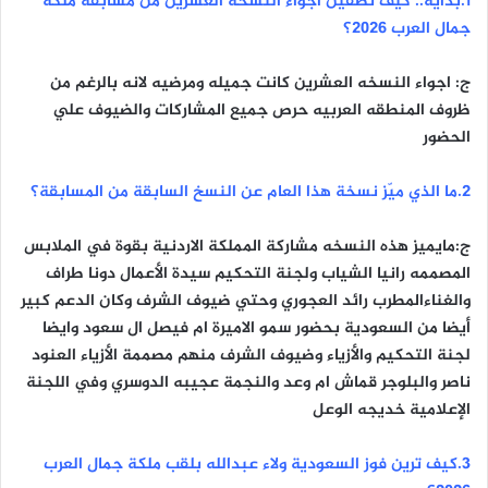
١.بدايةً.. كيف تصفين أجواء النسخة العشرين من مسابقة ملكة
ا
جمال العرب 2026؟
ج: اجواء النسخه العشرين كانت جميله ومرضيه لانه بالرغم من
ظروف المنطقه العربيه حرص جميع المشاركات والضيوف علي
الحضور
٢.ما الذي ميّز نسخة هذا العام عن النسخ السابقة من المسابقة؟
ج:مايميز هذه النسخه مشاركة المملكة الاردنية بقوة في الملابس
المصممه رانيا الشياب ولجنة التحكيم سيدة الأعمال دونا طراف
والغناءالمطرب رائد العجوري وحتي ضيوف الشرف وكان الدعم كبير
أيضا من السعودية بحضور سمو الاميرة ام فيصل ال سعود وايضا
لجنة التحكيم والأزياء وضيوف الشرف منهم مصممة الأزياء العنود
ناصر والبلوجر قماش ام وعد والنجمة عجيبه الدوسري وفي اللجنة
الإعلامية خديجه الوعل
٣.كيف ترين فوز السعودية ولاء عبدالله بلقب ملكة جمال العرب