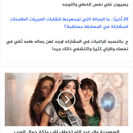
يسيرون علي نفس الخطي والتوجه
٢٠.أخيرًا.. ما الرسالة التي توجهينها للشابات العربيات الطامحات
للمشاركة في المسابقة مستقبلًا؟
ج :بالنسبه للراغبات في المشاركه اوجه لهن رساله هامه ثقي في
نفسك واقراي كثيرا واكتشفي ذاتك جيدا
ا
ل
س
ع
و
د
ي
ة
و
السعودية ولاء عبد الله تخطف لقب ملكة جمال العرب
ل