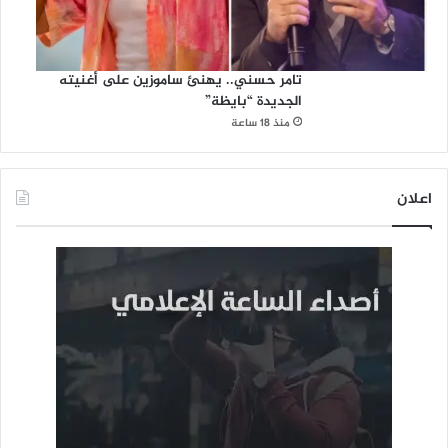
تامر حسني.. يهنئ ساموزين على أغنيته
الجديدة “بايظة”
منذ 18 ساعة
اعلان