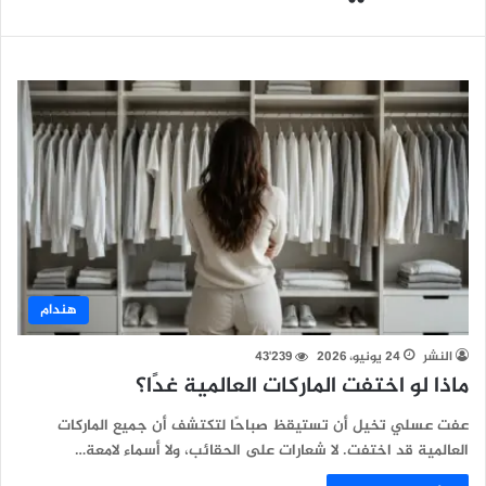
هندام
النشر
24 يونيو، 2026
43٬239
ماذا لو اختفت الماركات العالمية غدًا؟
عفت عسلي تخيل أن تستيقظ صباحًا لتكتشف أن جميع الماركات
العالمية قد اختفت. لا شعارات على الحقائب، ولا أسماء لامعة…