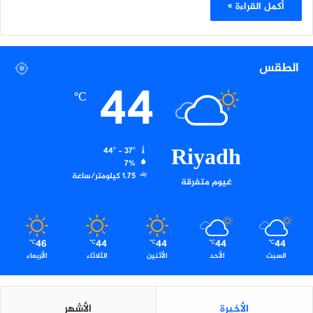
أكمل القراءة »
الطقس
44
℃
Riyadh
44º - 37º
7%
1.75 كيلومتر/ساعة
غيوم متفرقة
46
44
44
44
44
℃
℃
℃
℃
℃
السبت
الأحد
الأثنين
الثلاثاء
الأربعاء
الأخيرة
الأشهر