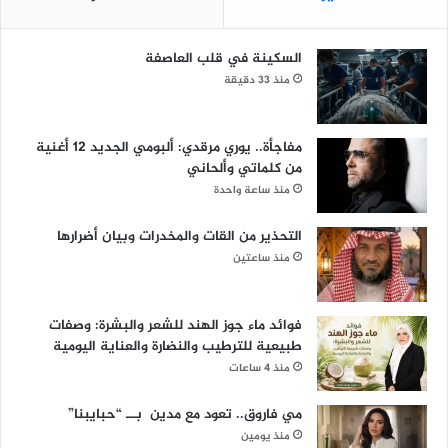
السكينة في قلب العاصفة
منذ 33 دقيقة
مفاجأة.. يوري مرقدي: ألبومي الجديد 12 أغنية
من كلماتي وألحاني
منذ ساعة واحدة
التحذير من القات والمخدرات وبيان أضرارها
منذ ساعتين
فوائد ماء جوز الهند للشعر والبشرة: وصفات
طبيعية للترطيب والنضارة والعناية اليومية
منذ 4 ساعات
مي فاروق.. تعود مع مدين بــ “حبايبنا”
منذ يومين