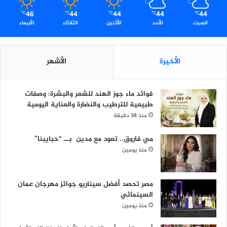
46
44
44
44
44
℃
℃
℃
℃
℃
السبت
الأحد
الأثنين
الثلاثاء
الأربعاء
الأخيرة
الأشهر
فوائد ماء جوز الهند للشعر والبشرة: وصفات
طبيعية للترطيب والنضارة والعناية اليومية
منذ 38 دقيقة
مي فاروق.. تعود مع مدين بــ “حبايبنا”
منذ يومين
مصر تحصد أفضل سيناريو جوائز مهرجان عمان
السينمائي
منذ يومين