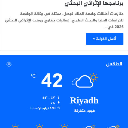
برنامجها الإثرائي البحثي
متابعات أطلقت جامعة الملك فيصل، ممثلة في وكالة الجامعة
للدراسات العليا والبحث العلمي، فعاليات برنامج موهبة الإثرائي البحثي
2026 في…
أكمل القراءة »
الطقس
42
℃
Riyadh
44º - 37º
7%
1.99 كيلومتر/ساعة
غيوم متفرقة