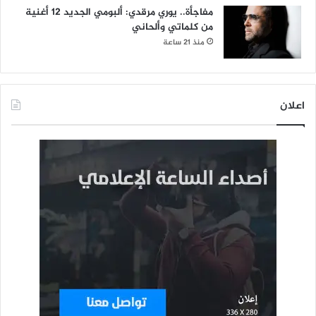
مفاجأة.. يوري مرقدي: ألبومي الجديد 12 أغنية
من كلماتي وألحاني
منذ 21 ساعة
اعلان