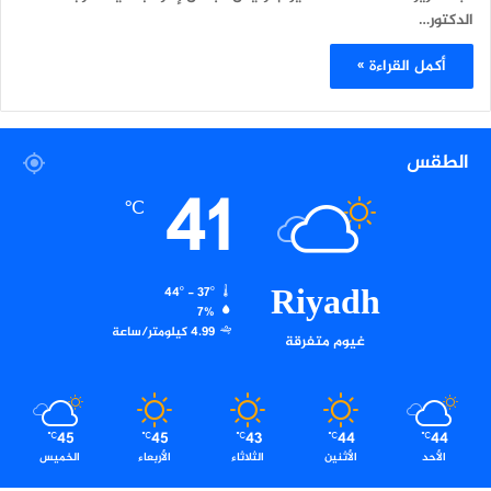
الدكتور…
أكمل القراءة »
الطقس
41
℃
Riyadh
44º - 37º
7%
4.99 كيلومتر/ساعة
غيوم متفرقة
45
45
43
44
44
℃
℃
℃
℃
℃
الأحد
الأثنين
الثلاثاء
الأربعاء
الخميس