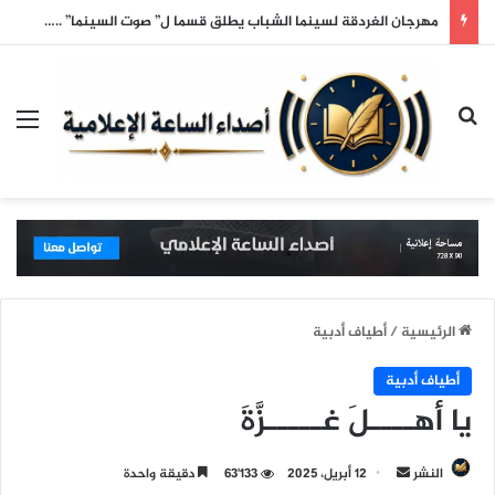
مهرجان الغردقة لسينما الشباب يطلق قسما ل” صوت السينما” ..وحمادة هلال أول المكرمين
بحث عن
الق
الرئيسية
/
أطياف أدبية
أطياف أدبية
يا أهــــلَ غـــــزَّةَ
النشر
أ
12 أبريل، 2025
63٬133
دقيقة واحدة