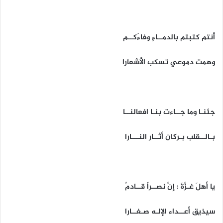
أنتم كتبتم بالدمــاءِ وفاءَكــم
وهمت دموعي تسكب الأشعارا
جئنـا وما جــاءت بنـا افعالنــا
بـالــقلب بـركان أثــار النـــارا
يا أهلَ غـزَّةَ : إنَّ نصــراً قــادمٌ
سيذيق أعــداء الإلـه صـغــارا