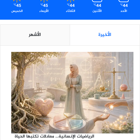
45
45
44
44
44
℃
℃
℃
℃
℃
الأحد
الأثنين
الثلاثاء
الأربعاء
الخميس
الأخيرة
الأشهر
الرياضيات الإنسانية… معادلات تكتبها الحياة