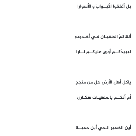
بل أغلقوا الأبــوابَ و الأسوارا
ألقاكمُ الطُغيـان فـي أُخـدودهِ
ليبيدَكــم أورىٰ عليكــم نــارا
ياكل أهل الأرض هل من منجدٍ
أم أنكــم بالملهيـات سكـارى
أين الضمير الـحي أين حميــة