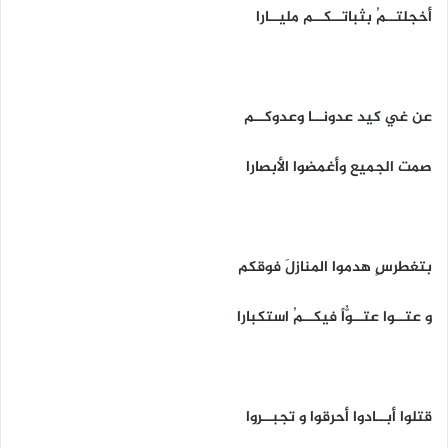
أخجلتــمُ بثباتــكــم مليــارا
عن غي كيد عدونــا وعدوكــم
صمت الجميع وأغمضوا الأبصارا
بتغطرسٍ هدموا المنازلَ فوقكم
و عتــوا عتــوُّاً فيكــمُ استكبارا
قتلوا أبــادوا أحرقوا و تجبــروا