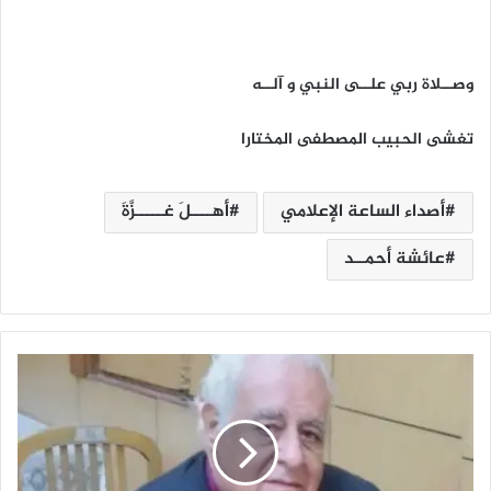
وصــلاة ربي علــى النبي و آلــه
تغشى الحبيب المصطفى المختارا
أصداء الساعة الإعلامي
أهــــلَ غـــــزَّةَ
عائشة أحمــد
م
ر
ث
ي
ة
ح