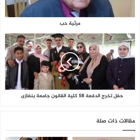
ب
مرثية حب
ح
ف
ل
ت
خ
ر
ج
ا
ل
حفل تخرج الدفعة 58 كلية القانون جامعة بنغازى
د
ف
ع
ة
مقالات ذات صلة
5
8
ك