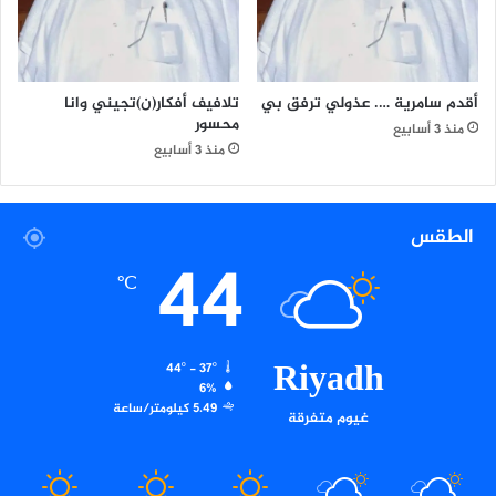
أقدم سامرية …. عذولي ترفق بي
تلافيف أفكار(ن)تجيني وانا
محسور
منذ 3 أسابيع
منذ 3 أسابيع
الطقس
44
℃
Riyadh
44º - 37º
6%
5.49 كيلومتر/ساعة
غيوم متفرقة