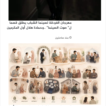
مهرجان الغردقة لسينما الشباب يطلق قسما
ل” صوت السينما” ..وحمادة هلال أول المكرمين
منذ ساعتين