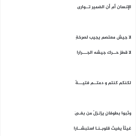
الإنسان أم أن الضمير تــوارى
لا جيش معتصم يجيب لصرخةِ
لا قطز حــرك جيشه الجـــرارا
لكنكم كنتم و دمتــم فتيـــةً
وثبوا بطوفانٍ يزلـزلُ من بغـىٰ
غيثاً يغيث قلوبـنـا استبشــارا