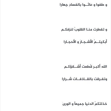
و طغوا و عاثــوا بالفسادِ جِهارا
و تفطرت منـا القلوبُ لنزفكـم
أبكيتــمُ الأشـجـارَ و الأحجـارا
الله أكبـر قُطعت أشــلاؤكـم
وتفـرقت بالقــاذفــات شــرارا
خذلتكمُ الدنيا جميعاً و الورىٰ