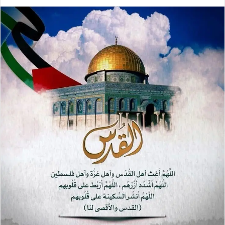
ر
س
ل
ب
ر
ي
د
ا
إ
ل
ك
ت
ر
و
ن
ي
ا