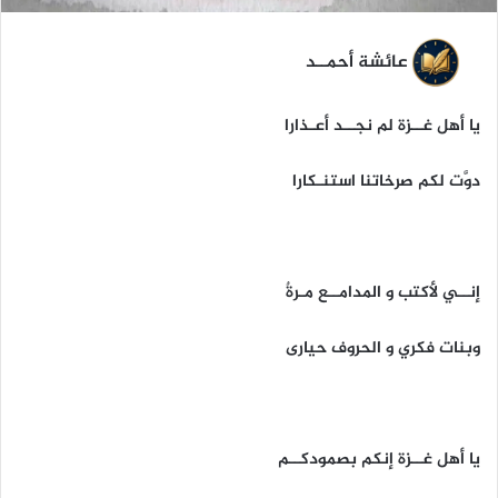
عائشة أحمــد
يا أهل غــزة لم نجــد أعـذارا
دوَّت لكم صرخاتنا استنـكارا
إنــي لأكتب و المدامــع مـرةٌ
وبنات فكري و الحروف حيارى
يا أهل غــزة إنكم بصمودكــم