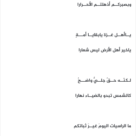
وبصبركــم أذهلتــم الأحــرارا
يــاأهــل غــزة يابقايــا أمـــةٍ
ياخير أهل الأرض ليس شعارا
لـكنّــه حــقٌ جلــيٌّ واضـــحٌ
كالشمس تبدو بالضيــاء نهارا
ما الراسيات اليومَ غيــرَ ثباتكم