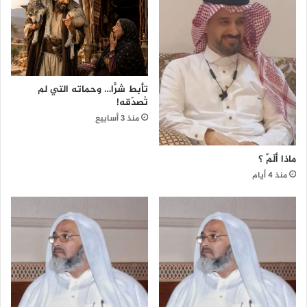
ة
ز
غ
و
ا
ن
تأبط شرًّا… وحماته التي لم
ا
تُصدّقه!
ل
منذ 3 أسابيع
ت
و
ن
ماذا ألَمَّ ؟
س
منذ 4 أيام
ي
ة