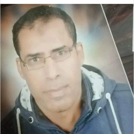
ر
س
ل
ب
ر
ي
د
ا
إ
ل
ك
ت
ر
و
ن
ي
ا