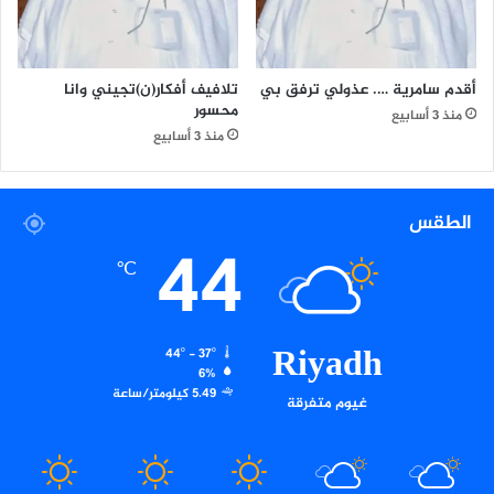
أقدم سامرية …. عذولي ترفق بي
تلافيف أفكار(ن)تجيني وانا
محسور
منذ 3 أسابيع
منذ 3 أسابيع
الطقس
44
℃
Riyadh
44º - 37º
6%
5.49 كيلومتر/ساعة
غيوم متفرقة