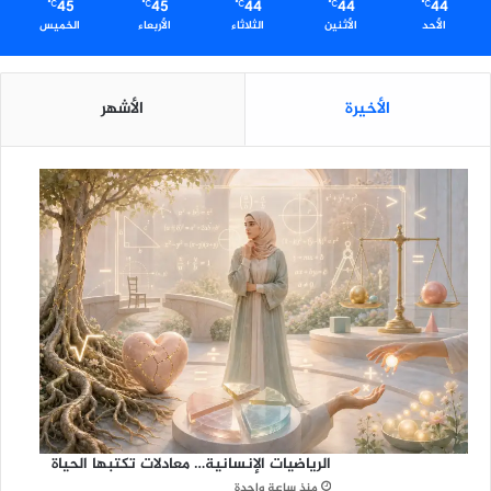
45
45
44
44
44
℃
℃
℃
℃
℃
الأحد
الأثنين
الثلاثاء
الأربعاء
الخميس
الأخيرة
الأشهر
الرياضيات الإنسانية… معادلات تكتبها الحياة
منذ ساعة واحدة