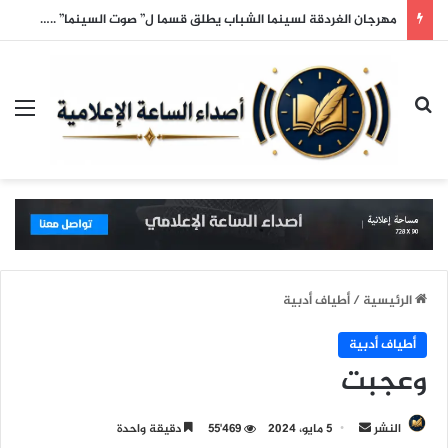
مهرجان الغردقة لسينما الشباب يطلق قسما ل” صوت السينما” ..وحمادة هلال أول المكرمين
بحث عن
الق
الرئيسية
/
أطياف أدبية
أطياف أدبية
وعجبت
النشر
أ
5 مايو، 2024
55٬469
دقيقة واحدة