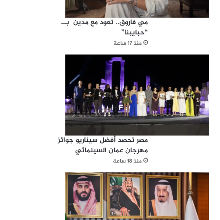
مي فاروق.. تعود مع مدين بــ
“حبايبنا”
منذ 17 ساعة
مصر تحصد أفضل سيناريو جوائز
مهرجان عمان السينمائي
منذ 18 ساعة