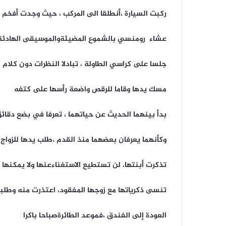
ركبت السيارة ،أنطلقا الى المركب ، حيث وجدت أفخم
عشاء رومنسي بالشموع المضيئةوالموسيقى الهادئة
جلسا على كراسي الطاولة ، تبادلا النظرات دون كلام
مسك يدها وقاما للرقص واضعة رأسها على كتفه
بدأ بينهما الحديث عن حياتهما ، تعرفا في بضع دقائ
وكأنهما يعرفان بعضهما منذ القدم ،طلب يدها للزواج
تذكرت أبنتها، لن تستطيع الاستغناءعنها ولا يمكنها 
تنسى ذكرياتها مع زوجها المفقود، اعتذرت منه وطلب
العودة إلى الفندق ،فموعد الطائرةصباحا باكرا