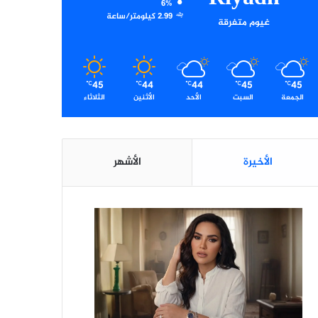
6%
2.99 كيلومتر/ساعة
غيوم متفرقة
45
44
44
45
45
℃
℃
℃
℃
℃
الجمعة
السبت
الأحد
الأثنين
الثلاثاء
الأخيرة
الأشهر