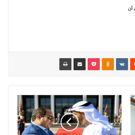
 أن
‏Reddit
‏VKontakte
Odnoklassniki
‫Pocket
مشاركة عبر البريد
طباعة
ا
ل
ر
ئ
ي
س