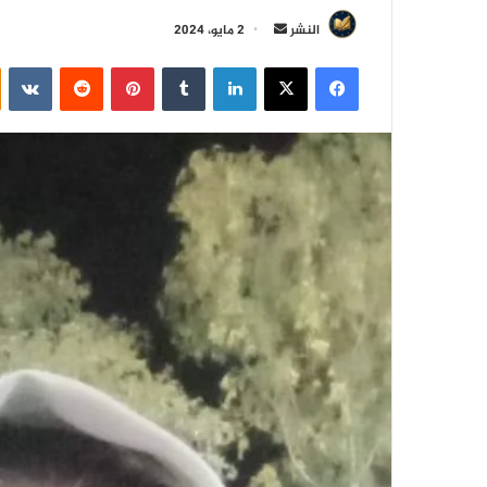
أ
النشر
2 مايو، 2024
ر
فيسبوك
‫X
لينكدإن
‏Tumblr
بينتيريست
‏Reddit
‏VKontakte
س
ل
ب
ر
ي
د
ا
إ
ل
ك
ت
ر
و
ن
ي
ا