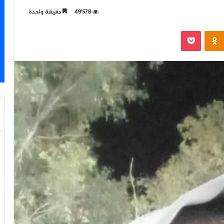
49٬578
دقيقة واحدة
‫Pocket
Odnoklassniki