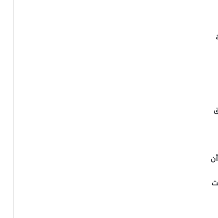
ق
أن
ت