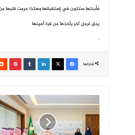
فأبنتها ستكون في إستقبالها وهكذا حرمت قلبها من
يدق لرجل آخر يأخذها من قرة أعينها
.
فيسبوك
‫X
لينكدإن
‏Tumblr
بينتيريست
شاركها
س
ع
و
د
ب
ن