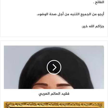
الفاتح .
أرجو من الجميع التنبه من أجل صحة الوضوء.
جزاكم الله خير.
ف
ق
ي
د
ا
ل
ع
ا
ل
فقيد العالم العربي
م
ا
ل
ح