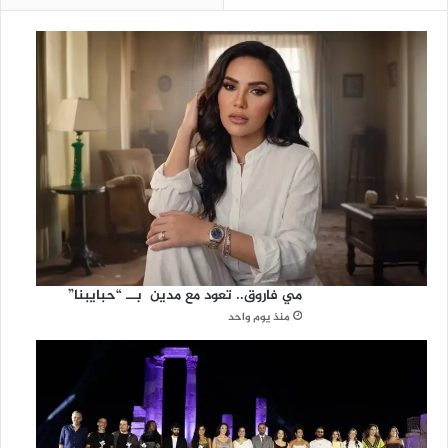
مي فاروق.. تعود مع مدين بــ “حبايبنا”
منذ يوم واحد