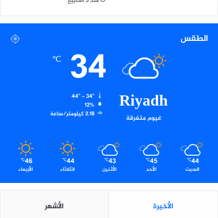
منذ 3 أسابيع
الطقس
34
℃
Riyadh
44º - 34º
12%
2.18 كيلومتر/ساعة
غيوم متفرقة
46
44
43
45
44
℃
℃
℃
℃
℃
السبت
الأحد
الأثنين
الثلاثاء
الأربعاء
الأخيرة
الأشهر