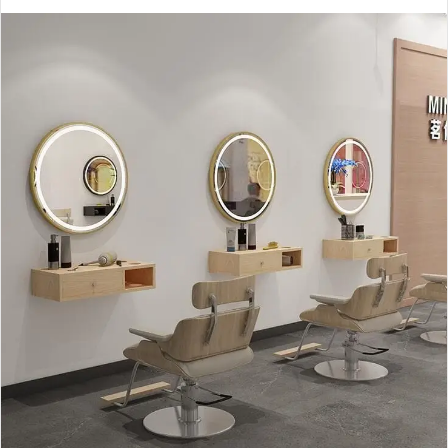
ر
س
ل
ب
ر
ي
د
ا
إ
ل
ك
ت
ر
و
ن
ي
ا