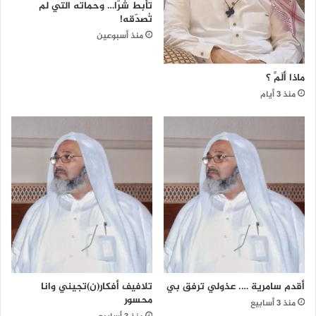
تأبط شرًّا… وحماته التي لم
تُصدّقه!
منذ أسبوعين
ماذا ألَمَّ ؟
منذ 3 أيام
أقدم سامرية …. عذولي ترفق بي
تلافيف أفكار(ن)تجيني وانا
محسور
منذ 3 أسابيع