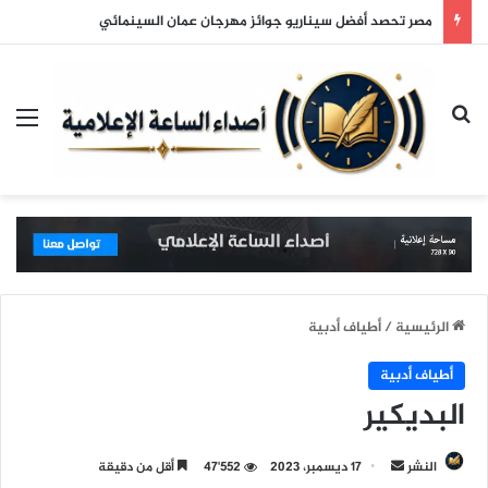
مصر تحصد أفضل سيناريو جوائز مهرجان عمان السينمائي
بحث عن
الق
الرئيسية
/
أطياف أدبية
أطياف أدبية
البديكير
النشر
أ
17 ديسمبر، 2023
47٬552
أقل من دقيقة