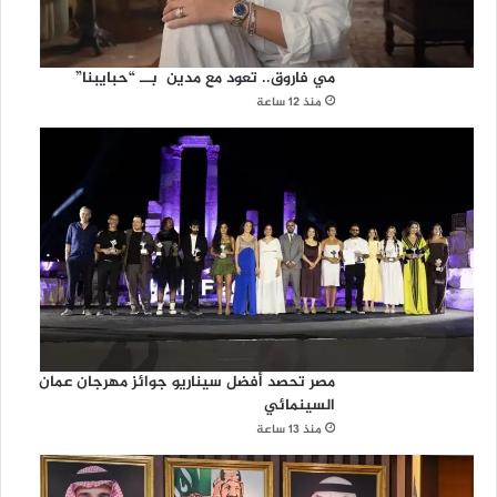
مي فاروق.. تعود مع مدين بــ “حبايبنا”
منذ 12 ساعة
مصر تحصد أفضل سيناريو جوائز مهرجان عمان
السينمائي
منذ 13 ساعة