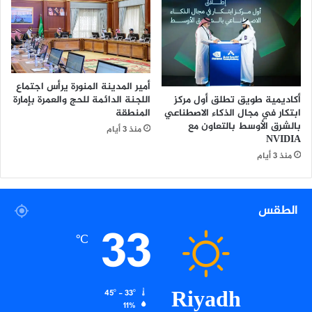
ل
آ
م
ن
ة
ف
أمير المدينة المنورة يرأس اجتماع
ي
أكاديمية طويق تطلق أول مركز
اللجنة الدائمة للحج والعمرة بإمارة
ا
ابتكار في مجال الذكاء الاصطناعي
المنطقة
ل
بالشرق الأوسط بالتعاون مع
منذ 3 أيام
ي
NVIDIA
و
منذ 3 أيام
م
ا
ل
الطقس
ع
33
ا
℃
ل
م
ي
ل
Riyadh
45º - 33º
س
11%