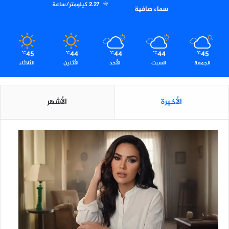
ل
2.27 كيلومتر/ساعة
سماء صافية
ا
م
ة
ا
45
44
44
44
45
ل
℃
℃
℃
℃
℃
الجمعة
السبت
الأحد
الأثنين
الثلاثاء
غ
ذ
ا
ء
الأخيرة
الأشهر