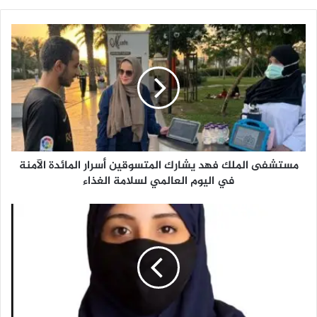
م
س
ت
ش
ف
ى
ا
ل
م
مستشفى الملك فهد يشارك المتسوقين أسرار المائدة الآمنة
ل
ك
في اليوم العالمي لسلامة الغذاء
ف
ه
ع
د
ا
ي
م
ش
ي
ا
م
ر
ر
ك
.
ا
.