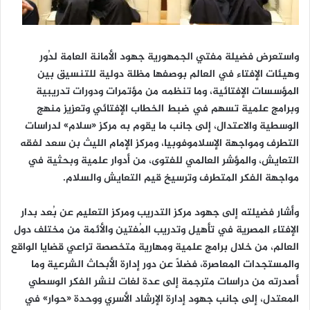
واستعرض فضيلة مفتي الجمهورية جهود الأمانة العامة لدُور
وهيئات الإفتاء في العالم بوصفها مظلة دولية للتنسيق بين
المؤسسات الإفتائية، وما تنظمه من مؤتمرات ودورات تدريبية
وبرامج علمية تسهم في ضبط الخطاب الإفتائي وتعزيز منهج
الوسطية والاعتدال، إلى جانب ما يقوم به مركز «سلام» لدراسات
التطرف ومواجهة الإسلاموفوبيا، ومركز الإمام الليث بن سعد لفقه
التعايش، والمؤشر العالمي للفتوى، من أدوار علمية وبحثية في
مواجهة الفكر المتطرف وترسيخ قيم التعايش والسلام.
وأشار فضيلته إلى جهود مركز التدريب ومركز التعليم عن بُعد بدار
الإفتاء المصرية في تأهيل وتدريب المُفتين والأئمة من مختلف دول
العالم، من خلال برامج علمية ومهارية متخصصة تراعي قضايا الواقع
والمستجدات المعاصرة، فضلًا عن دور إدارة الأبحاث الشرعية وما
أصدرته من دراسات مترجمة إلى عدة لغات لنشر الفكر الوسطي
المعتدل، إلى جانب جهود إدارة الإرشاد الأسري ووحدة «حوار» في