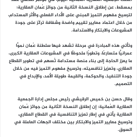
بمسقط، عن إطلاق النسخة الثانية من جوائز عُمان العقارية؛
لترسيخ مفهوم التميز المبني على الأداء الفعلي والأثر المستدام،
من خلال اعتماد معايير تقييم واضحة وشفافة تركّز على جودة
المشروعات والابتكار والاستدامة.
وتأتي هذه المبادرة في مرحلة تشهد فيها سلطنة عُمان نموًّا
عمرانيًّا متسارعًا، وتطورًا ملحوظًا في المشروعات العقارية الكبرى،
ما يعزز الحاجة إلى بناء منصة مستدامة تُسهم في تطوير القطاع
العقاري، وتعزيز تنافسيته، وترسيخ مفهوم التميز فيه من خلال
جودة التنفيذ، والحوكمة، والقيمة طويلة الأمد، والإبداع في
التصميم.
وقال حسن بن خميس الرقيشي رئيس مجلس إدارة الجمعية
العقارية العُمانية: إن إطلاق النسخة الثانية من جوائز عُمان
العقارية يأتي في إطار تعزيز التنافسية في القطاع العقاري،
وترسيخ معايير التميز والابتكار بين مختلف الجهات العاملة في
السوق.