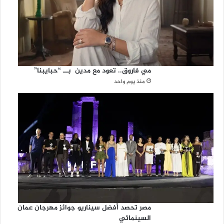
ا
ت
ا
ل
ع
ر
ب
مي فاروق.. تعود مع مدين بــ “حبايبنا”
ي
منذ يوم واحد
ة
ا
ل
م
ت
ح
د
ة
مصر تحصد أفضل سيناريو جوائز مهرجان عمان
السينمائي