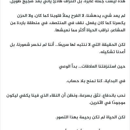
هذه ليست جملة عابرة، بل اعتراف هادئ يأتي بعد ضجيج طويل.
لم يعد شيء يدهشنا، لا الفرح يملأ قلوبنا كما كان، ولا الحزن
يكسرنا كما كان يفعل. نقف في المنتصف، في منطقة باردة من
المشاعر، نراقب الحياة أكثر مما نعيشها.
لكن الحقيقة التي لا ننتبه لها سريعًا… أننا لم نخسر شعورنا، بل
أعدنا تشكيله.
حين استنزفتنا العلاقات… بدأ الوعي
في البداية، كنا نمنح بلا حساب.
نحب باندفاع، نثق بسرعة، ونظن أن النقاء الذي فينا يكفي ليكون
موجودًا في الآخرين.
لكن الحياة لم تكن رحيمة بهذا التصور.