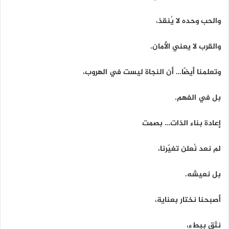
والحب وحده لا يُنقذ،
والقرب لا يعني الأمان.
وتعلمنا أيضًا… أن النجاة ليست في الهروب،
بل في الفهم.
إعادة بناء الذات… بصمت
لم نعد نُعلن تغيّرنا،
بل نعيشه.
أصبحنا نختار بعناية،
نثق ببطء،