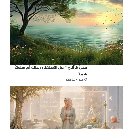
هديٌ قرآني ” هل الاستغناء رسالة أم سلوكً
عابر؟
منذ 4 ساعات