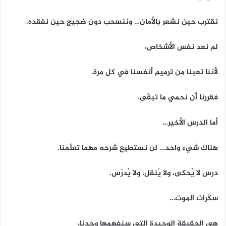
نقترب حين نشعر بالأمان… وننسحب دون ضجيج حين نفقده.
لم نعد نفس الأشخاص،
لأننا تعبنا من ترميم أنفسنا في كل مرة.
فقررنا أن نحمي ما تبقّى.
أما الدرس الأخير…
هناك شيء واحد… لن نستطيع شرحه مهما تعلّمنا.
درس لا يُحكى، ولا يُنقل، ولا يُدرّس.
سكَرات الموت…
هي الحقيقة الوحيدة التي سنفهمها وحدنا،