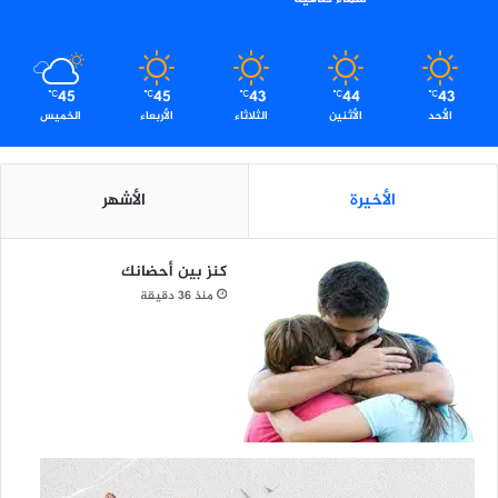
45
45
43
44
43
℃
℃
℃
℃
℃
الأحد
الأثنين
الثلاثاء
الأربعاء
الخميس
الأخيرة
الأشهر
كنز بين أحضانك
منذ 36 دقيقة