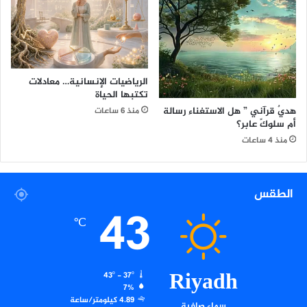
الرياضيات الإنسانية… معادلات
تكتبها الحياة
هديٌ قرآني ” هل الاستغناء رسالة
منذ 6 ساعات
أم سلوكً عابر؟
منذ 4 ساعات
الطقس
43
℃
Riyadh
43º - 37º
7%
4.89 كيلومتر/ساعة
سماء صافية