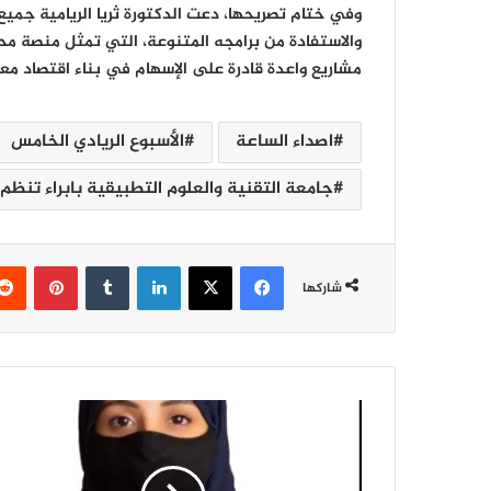
وفي ختام تصريحها، دعت الدكتورة ثريا الريامية جميع 
والاستفادة من برامجه المتنوعة، التي تمثل منصة محفز
مشاريع واعدة قادرة على الإسهام في بناء اقتصاد م
اصداء الساعة
الأسبوع الريادي الخامس
جامعة التقنية والعلوم التطبيقية بابراء تنظم
فيسبوك
‫X
لينكدإن
‏Tumblr
بينتيريست
شاركها
خ
د
م
ة