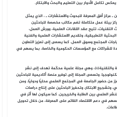
يعكس تكامل الأدوار بين التعليم والبحث والابتكار.
ـ مركز أفق المعرفة للبحوث والاستشارات ـ ، الذي يمثل
مركز بيئة عمل متكاملة تضم مكاتب مخصصة للباحثين
التقنيات، تتيح عقد اللقاءات العلمية، وورش العمل،
البحثية التطبيقية، وتقديم الاستشارات العلمية والفنية
اجات المجتمع وسوق العمل. كما يسعى إلى تعزيز التعاون
يدة للشراكات مع المؤسسات الحكومية والخاصة، بما يسهم في
ة والتقنية**، وهي مجلة علمية محكّمة تهدف إلى نشر
كنولوجيا. وتسعى المجلة إلى توفير منصة أكاديمية للباحثين
زز من حضور الجامعة في المجتمع العلمي محليًا ودوليًا. ومن
 وتشجيع الابتكار، وتحفيز الباحثين على إنتاج دراسات
لنشر العلمي بين الطلبة والخريجين. كما سيكون لها أثر في
تسهم في دعم الاقتصاد القائم على المعرفة، من خلال تحويل
اعات.