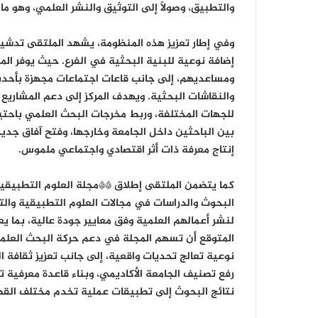
والتطبيق، وصولًا إلى التوثيق والنشر العلمي، وهو ما 
وفي إطار تعزيز هذه المنظومة، يشهد الملتقى تدشين 
إضافة نوعية للبنية البحثية في الفرع. حيث يوفر ال
ومساعديهم، إلى جانب قاعات اجتماعات مجهزة بأحدث 
والنقاشات البحثية. ويهدف المركز إلى دعم المشاريع 
للجهات المختلفة، وربط مخرجات البحث العلمي باحتي
بين الباحثين داخل الجامعة وخارجها، وفتح آفاق جد
إنتاج معرفة ذات أثر اقتصادي واجتماعي ملموس.
كما يتضمن الملتقى إطلاق **مجلة العلوم التطبيقي
البحوث والدراسات في مجالات العلوم التطبيقية والت
لنشر أعمالهم العلمية وفق معايير جودة عالية، بما يع
المتوقع أن تسهم المجلة في دعم حركة البحث العلمي،
نوعية تعالج تحديات واقعية، إلى جانب تعزيز ثقافة ا
رفع تصنيف الجامعة الأكاديمي، وبناء قاعدة معرفية 
نتائج البحوث إلى تطبيقات عملية تخدم مختلف القط