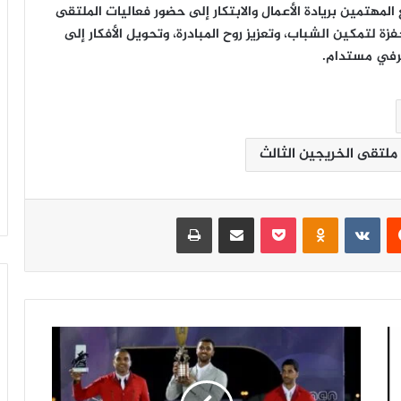
المهتمين بريادة الأعمال والابتكار إلى حضور فعاليات الملتقى
ة لتمكين الشباب، وتعزيز روح المبادرة، وتحويل الأفكار إلى
عرفي مستدام.
 ملتقى الخريجين الثالث
‏Reddit
‏VKontakte
Odnoklassniki
‫Pocket
مشاركة عبر البريد
طباعة
ب
م
ش
ا