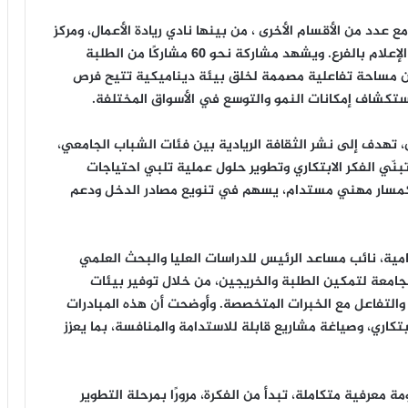
 عدد من الأقسام الأخرى ، من بينها نادي ريادة الأعمال، ومركز
الابتكار ونقل التكنولوجيا، ورابطة الخريجين، وجماعة الإعلام بالفرع. ويشهد مشاركة نحو 60 مشاركًا من الطلبة
 مساحة تفاعلية مصممة لخلق بيئة ديناميكية تتيح فرص
واستكشاف إمكانات النمو والتوسع في الأسواق المختلفة.
هدف إلى نشر الثقافة الريادية بين فئات الشباب الجامعي،
نّي الفكر الابتكاري وتطوير حلول عملية تلبي احتياجات
 كمسار مهني مستدام، يسهم في تنويع مصادر الدخل ودعم
امية، نائب مساعد الرئيس للدراسات العليا والبحث العلمي
لجامعة لتمكين الطلبة والخريجين، من خلال توفير بيئات
، والتفاعل مع الخبرات المتخصصة. وأوضحت أن هذه المبادرات
بتكاري، وصياغة مشاريع قابلة للاستدامة والمنافسة، بما يعزز
معرفية متكاملة، تبدأ من الفكرة، مرورًا بمرحلة التطوير