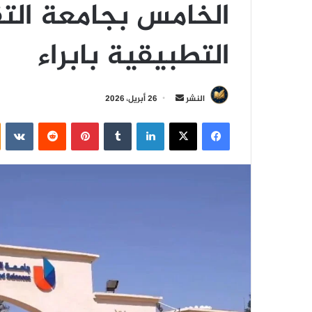
الخامس بجامعة التق
التطبيقية بابراء
أ
النشر
26 أبريل، 2026
ر
فيسبوك
‫X
لينكدإن
‏Tumblr
بينتيريست
‏Reddit
‏VKontakte
س
ل
ب
ر
ي
د
ا
إ
ل
ك
ت