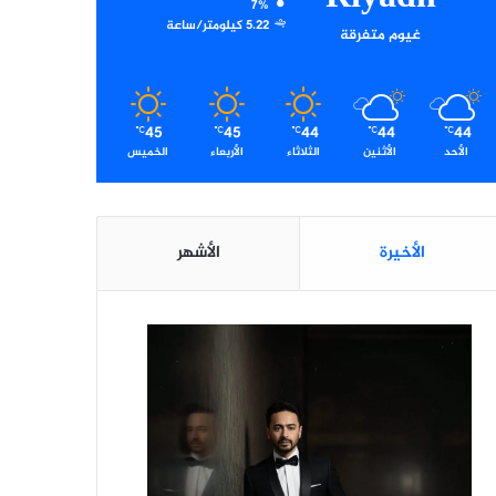
7%
5.22 كيلومتر/ساعة
غيوم متفرقة
45
45
44
44
44
℃
℃
℃
℃
℃
الأحد
الأثنين
الثلاثاء
الأربعاء
الخميس
الأخيرة
الأشهر