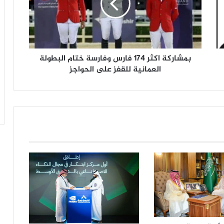
ر
ك
ة
ا
ك
بمشاركة اكثر ١٧٤ فارس وفارسة ختام البطولة
ث
ر
العمانية للقفز على الحواجز
١
٧
٤
ف
ا
ر
س
و
ف
ا
ر
س
ة
خ