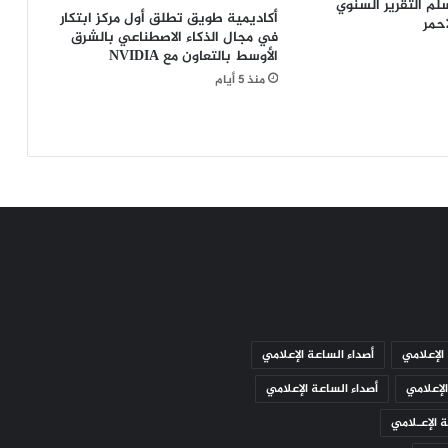
ت
لّم التقرير السنوي
أكاديمية طويق تطلق أول مركز ابتكار
أحمر
ا
في مجال الذكاء الاصطناعي بالشرق
م
الأوسط بالتعاون مع NVIDIA
ا
منذ 5 أيام
ل
ب
ط
و
ل
ة
ا
ل
ع
م
ا
ن
ي
الإعلامي
أصداء الساعة الإعلامي
ة
ل
لإعلامي
أصداء الساعة الإعلامي
ل
 الإعـلامي
ق
ف