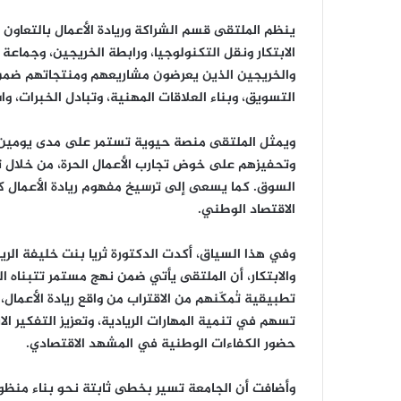
ينظم الملتقى قسم الشراكة وريادة الأعمال بالتعاون مع
والخريجين الذين يعرضون مشاريعهم ومنتجاتهم ضمن
التسويق، وبناء العلاقات المهنية، وتبادل الخبرات، 
ويمثل الملتقى منصة حيوية تستمر على مدى يومين، ت
وتحفيزهم على خوض تجارب الأعمال الحرة، من خلال تب
السوق. كما يسعى إلى ترسيخ مفهوم ريادة الأعمال
الاقتصاد الوطني.
وفي هذا السياق، أكدت الدكتورة ثريا بنت خليفة الري
والابتكار، أن الملتقى يأتي ضمن نهج مستمر تتبناه ا
تطبيقية تُمكّنهم من الاقتراب من واقع ريادة الأعمال
تسهم في تنمية المهارات الريادية، وتعزيز التفكير الا
حضور الكفاءات الوطنية في المشهد الاقتصادي.
وأضافت أن الجامعة تسير بخطى ثابتة نحو بناء منظومة 