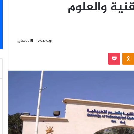
نية والعلوم
25٬375
2 دقائق
‫Pocket
Odnoklassniki