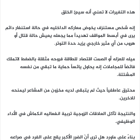
هذه التغيرات لا تعني أنه سيئ الخلق
إنه شخص مستنزف يخوض معاركه الداخليه في حالة استنفار دائم
يرى في أبسط المواقف تهديداً مما يجعله يعيش حالة قتال أو
هروب من أي مثير خارجي يزيد حدة التوتر.
ميله للعزله أو الصمت اقتصاد للطاقة فروحه مثقلة بالضغط لاتملك
فائضاً للمجاملات إنه يحاول يائساً حماية ما تبقي من نفسه
المشتتة.
محترق عاطفياً حيث لم يتبقى لديه مخزون من المشاعر ليمنحه
للاخرين.
والنتيجة تآكل العلاقات الزوجية تربية انفعاليه انكماش في الأداء
الوظيفي.
بناءً على ماورد هل ترى أنّ الضرر الأكبر يقع على الفرد في صراعه