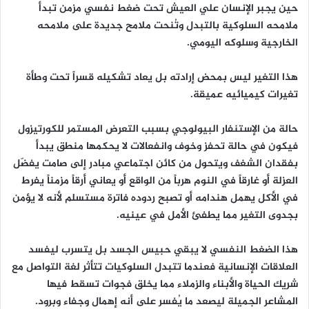
حين يجبر الإنسان علي العيش تحت ضغط نفسي مزمن تبدأ
ملامحه السلوكية بالتبدل وتُنحت ملامح جديدة على ملامحه
الخارجية وسلوكه اليومي.
هذا التغير ليس بمحض إرادته بل يعاد تشكيله قسراً تحت وطأة
تغيرات كيميائيه عميقة.
حالة من الإستنفار البيولوجي بسبب التعرض المستمر للكورتيزول
فيكون في حالة تحفز وخوف وانفعالات لا يحكمها منطق يبدأ
بفقدان الشغف ويتحول من كائن اجتماعي مبادر إلى صامت يفضّل
العزلة أو غارقاً في النوم هرباً من الواقع أو يعاني أرقاً مزمناً يفرط
في الأكل يهمل هندامه أو تصبح ردوده فاترة مستسلم لأنه لا يؤمن
بجدوى التغير مما يطفئ الأمل في عينيه.
هذا الضغط النفسي لا يبقي حبيس الجسد بل يتسرب ليفسد
العلاقات الإنسانية فعندما تتبدل السلوكيات تتأثر لغة التواصل مع
شريك الحياة والأبناء والزملاء مما يخلق فجوات تسقط فيها
المشاعر الجميلة ليصعد ما يُفسر على أنه إهمال وجفاء وبرود.