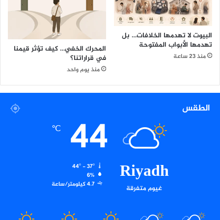
س
ب
ا
البيوت لا تهدمها الخلافات… بل
ن
تهدمها الأبواب المفتوحة
المحرك الخفي… كيف تؤثر قيمنا
ي
منذ 23 ساعة
في قراراتنا؟
ا
منذ يوم واحد
الطقس
44
℃
Riyadh
44º - 37º
6%
4.7 كيلومتر/ساعة
غيوم متفرقة