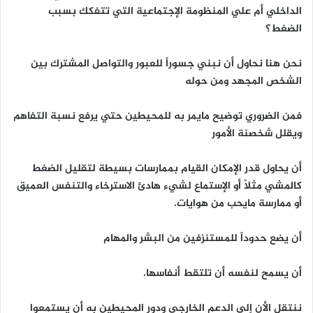
الداخلي أم علي المنظومة الإجتماعية التي تتفكك بسبب
الضغط؟
نحن هنا نحاول أن نبني جسوراً للعبور والتواصل المشترك بين
الشخص المجهد ومن حوله
فمن الضروري توضيح مايمر به للمحيطين حتي يرفع نسبة التفاهم
ويقلل شخصنة الأمور
أن يحاول قدر الإمكان القيام بممارسات بسيطة لتقليل الضغط
كالمشي مثلاً أو الإستماع لشيء هادئ الاسترخاء والتنفس العميق
أو ممارسة مايحب من هوايات.
أن يضع حدوداً للمستنزفين من البشر والمهام
أن يسمح لنفسه أن تلتقط أنفاسها.
ننتقل الأن إلى الدعم الخارجي ودور المحيطين به أن يستمعوا