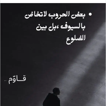
ر
س
ل
ب
ر
ي
د
ا
إ
ل
ك
ت
ر
و
ن
ي
ا