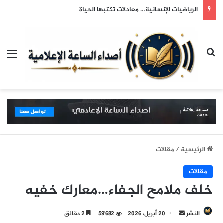
الرياضيات الإنسانية… معادلات تكتبها الحياة
بحث عن
الق
الرئيسية
/
مقالات
مقالات
خلف ملامح الجفاء…معارك خفيه
النشر
أ
20 أبريل، 2026
59٬682
2 دقائق