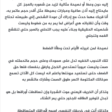
إليه دون وعظ أو نصيحة مثالية تزيد من شعوره بالعجز. كل
مايحتاج إليه أذن صاغية وعبارات بسيطة مثل أقدر حجم ماتمر به،
أنا قربك مهما حدث مع إدراك أن عودة الشخص إلي طبيعته تحتاج
وقت وأن تقلباته هي أعراض لما يمر به من ضغوط وليست
شخصيته الحقيقية وبناء ًعليه يجب التحلي بالصبر حتي تنقشع
الغمه وتنجلي
نصيحة لمن غيرته الأيام تحت وطأة الضغط
تلك الندوب الخفيه تدل على صمودك وعلى حجم ماتحملته في
صمت وليست عيوباً تستدعي الخجل وارفق بنفسك فلها حق
الضعف حتى تستعيد مرونتها واعلم انه ليست كل الآذان تسمع
صرخاتك المكتومة اكسر طوق الصمت وشارك ماتشعر به
وتذكر أن الخريف لايعني موت الشجرة وإن تساقطت أوراقها بل هو
تبدل لتوفير الطاقه للجذور حتي يمر الشتاء
وكذلك أنت في خريفك النفسي اسمح لأوراقك المتساقطة