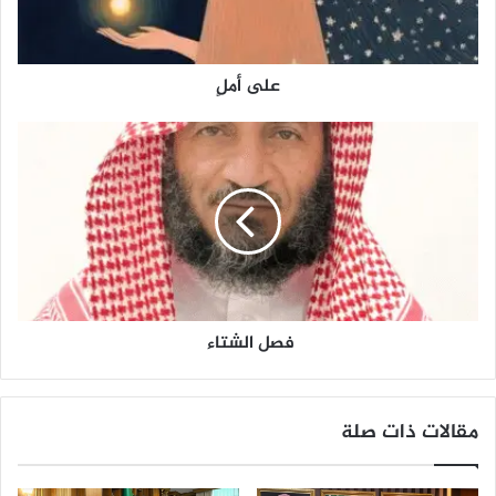
على أملٍ
ف
ص
ل
ا
ل
ش
ت
ا
ء
فصل الشتاء
مقالات ذات صلة