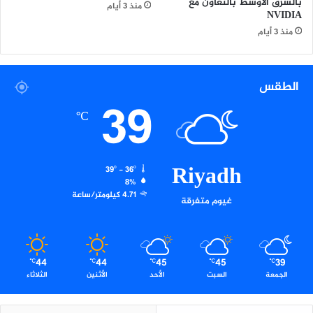
بالشرق الأوسط بالتعاون مع
منذ 3 أيام
NVIDIA
منذ 3 أيام
الطقس
39
℃
Riyadh
39º - 36º
8%
4.71 كيلومتر/ساعة
غيوم متفرقة
44
44
45
45
39
℃
℃
℃
℃
℃
الجمعة
السبت
الأحد
الأثنين
الثلاثاء