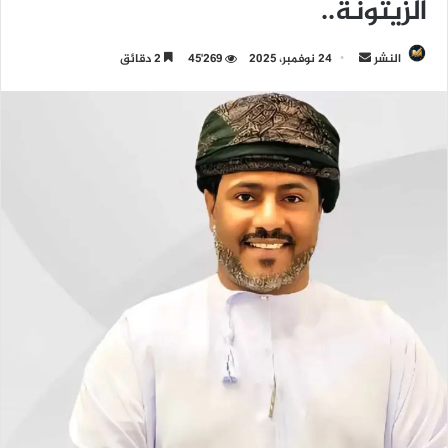
الزيتونة..
النشر
أ
24 نوفمبر، 2025
45٬269
2 دقائق
ر
س
ل
ب
ر
ي
د
ا
إ
ل
ك
ت
ر
و
ن
ي