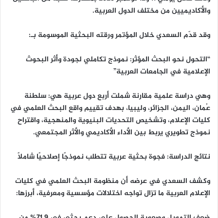
والأكاديميين من مختلف الدول العربية.
وقد قدّم السعدي خلال المؤتمر ورقته البحثية الموسومة بـ:
“التحول نحو البحث المؤثر: نموذج تكاملي لجودة وأثر البحوث
الإعلامية في الجامعات العربية”
وهي دراسة علمية مقارنة شملت أربع دول عربية هي: سلطنة
عُمان، اليمن، الجزائر، وليبيا، بهدف تقييم واقع البحث العلمي في
كليات الإعلام، وتشخيص التحديات البنيوية والمنهجية، واقتراح
نموذج تطويري يربط بين الأداء الأكاديمي والأثر المجتمعي.
نتائج الدراسة: فجوة بحثية عربية تتطلب نموذجًا إصلاحيًا شاملًا
وكشف السعدي في عرضه أن منظومة البحث العلمي في كليات
الإعلام العربية ما تزال تواجه اختلالات مؤسسية ومعرفية، أبرزها:
ضعف التمويل وصعوبة الحصول على دعم بحثي في 71.9% من