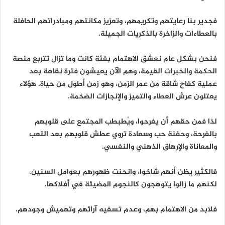
فجدير بنا رعايتهم وتكريمهم، وتعزيز مكانتهم ومبادراتهم الحافلة
بالعطاءات والزاخرة بالذكريات الجميلة.
فنحن بشكل عام نعشق الاهتمام بفئة كانت وما تزال تتربع منصة
الحكمة والخبرات القيمة، وهم الآن يعيشون فترة نقاهة بعد
عملية كفاح شاقة من عمر الزمن، وهو زمن أطول من حياة. هؤلاء
يعتلون عرش العطاء والتميز والإنجازات الضخمة.
لذا فمن حقهم أن يفرحوا، ويُطبطب المجتمع على قلوبهم
بالفرحة، وحفنة حب وسعادة تروي عطش قلوبهم بعد التعب
والمعاناة والإرهاق الذهني والنفسي.
فالكثير يظن أنهم شاخوا، وانحنت ظهورهم بعوامل السنين،
لكنهم ما زالوا يتوهجون كالنجوم المضيئة في أفلاكها.
فلابد من الاهتمام بهم، وعدم تسفيه آرائهم وتهميش وجودهم.