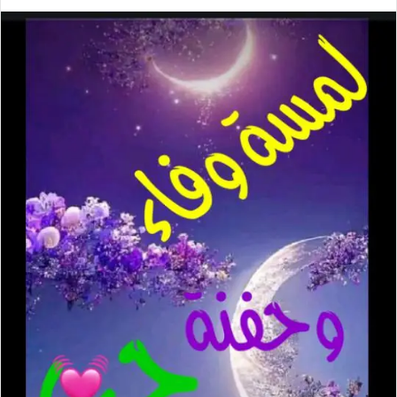
ر
س
ل
ب
ر
ي
د
ا
إ
ل
ك
ت
ر
و
ن
ي
ا