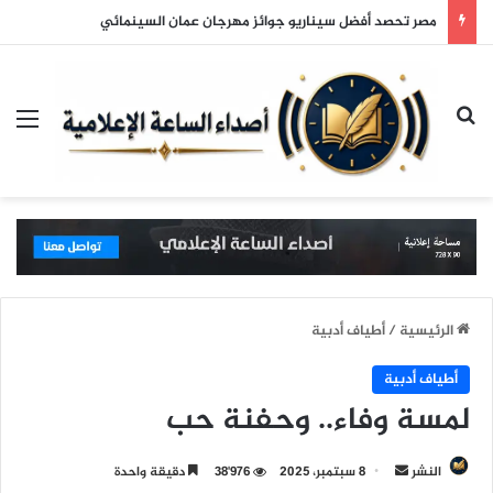
مصر تحصد أفضل سيناريو جوائز مهرجان عمان السينمائي
بحث عن
الق
الرئيسية
/
أطياف أدبية
أطياف أدبية
لمسة وفاء.. وحفنة حب
النشر
أ
8 سبتمبر، 2025
38٬976
دقيقة واحدة