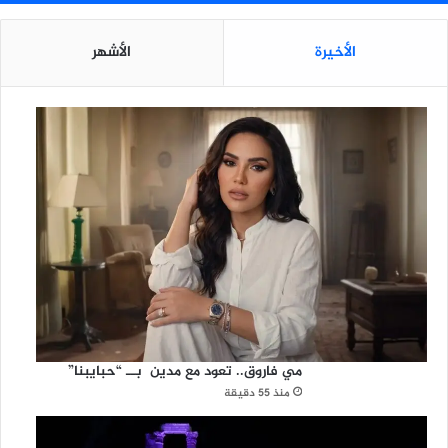
الأخيرة
الأشهر
مي فاروق.. تعود مع مدين بــ “حبايبنا”
منذ 55 دقيقة