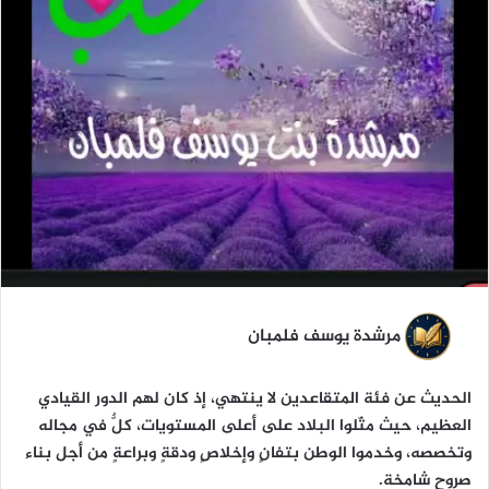
مرشدة يوسف فلمبان
الحديث عن فئة المتقاعدين لا ينتهي، إذ كان لهم الدور القيادي
العظيم، حيث مثّلوا البلاد على أعلى المستويات، كلٌّ في مجاله
وتخصصه، وخدموا الوطن بتفانٍ وإخلاصٍ ودقةٍ وبراعةٍ من أجل بناء
صروح شامخة.