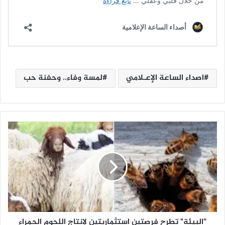
اصداء الساعة الإعـلامي
لمسة وفاء.. وحفنة حب
"
ا
ل
ب
ي
ئ
ة
"
ت
"البيئة" تطرح فرصتين استثماريتين لإنتاج اللحوم الحمراء
ط