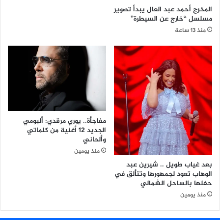
المخرج أحمد عبد العال يبدأ تصوير
ا
مسلسل “خارج عن السيطرة”
ل
م
منذ 13 ساعة
ل
ل
ر
ي
ا
ض
ا
ت
مفاجأة.. يوري مرقدي: ألبومي
ا
الجديد 12 أغنية من كلماتي
ل
وألحاني
إ
منذ يومين
ل
ك
بعد غياب طويل .. شيرين عبد
الوهاب تعود لجمهورها وتتألق في
ت
حفلها بالساحل الشمالي
ر
و
منذ يومين
ن
ي