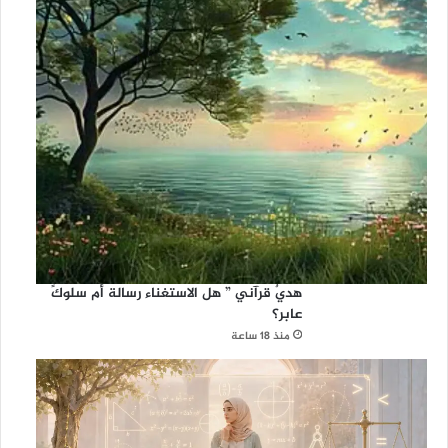
هديٌ قرآني ” هل الاستغناء رسالة أم سلوكً
عابر؟
منذ 18 ساعة