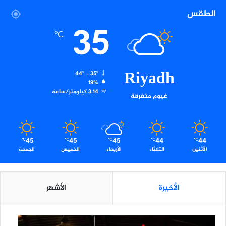
ة
الطقس
35
℃
Riyadh
44º - 35º
19%
3.14 كيلومتر/ساعة
غيوم متفرقة
45
45
45
44
44
℃
℃
℃
℃
℃
الأثنين
الثلاثاء
الأربعاء
الخميس
الجمعة
الأخيرة
الأشهر