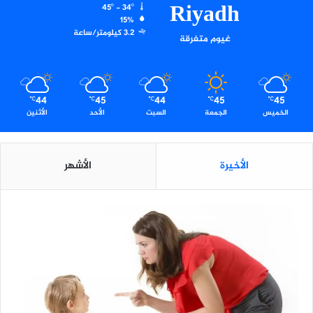
Riyadh
ة
45º - 34º
ا
15%
3.2 كيلومتر/ساعة
ل
غيوم متفرقة
ر
ي
ا
ض
44
45
44
45
45
℃
℃
℃
℃
℃
الخميس
الجمعة
السبت
الأحد
الأثنين
الأخيرة
الأشهر