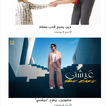
حين يصبح الحب صفقة
منذ 9 ساعات
ساموزين.. يطرح “عيشني”
منذ 9 ساعات