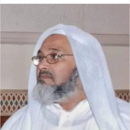
ر
س
ل
ب
ر
ي
د
ا
إ
ل
ك
ت
ر
و
ن
ي
ا