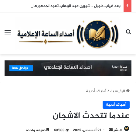
بعد غياب طويل .. شيرين عبد الوهاب تعود لجمهورها وتتألق في حفلها بالساحل الشمالي
بحث عن
الق
الرئيسية
/
أطياف أدبية
أطياف أدبية
عندما تتحدث الاشجان
النشر
أ
21 أغسطس، 2025
40٬600
دقيقة واحدة