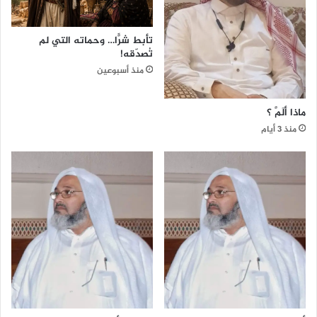
ن
ا
ل
تأبط شرًّا… وحماته التي لم
م
تُصدّقه!
ع
منذ أسبوعين
ا
ص
ر
ماذا ألَمَّ ؟
ة
منذ 3 أيام