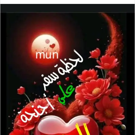
ر
س
ل
ب
ر
ي
د
ا
إ
ل
ك
ت
ر
و
ن
ي
ا