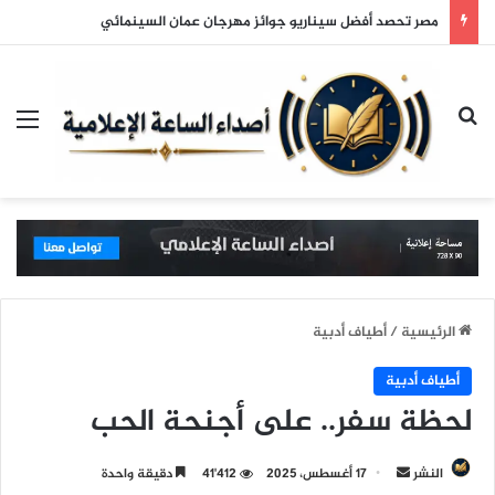
مصر تحصد أفضل سيناريو جوائز مهرجان عمان السينمائي
بحث عن
الق
الرئيسية
/
أطياف أدبية
أطياف أدبية
لحظة سفر.. على أجنحة الحب
النشر
أ
17 أغسطس، 2025
41٬412
دقيقة واحدة