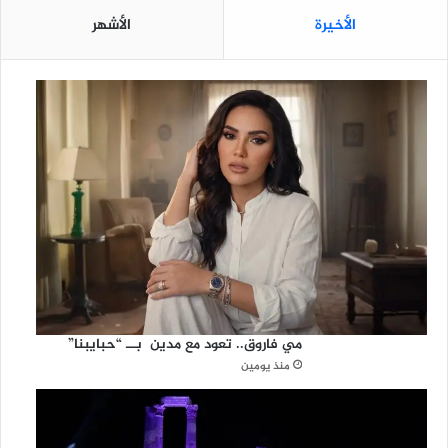
الأخيرة
الأشهر
مي فاروق.. تعود مع مدين بــ “حبايبنا”
منذ يومين