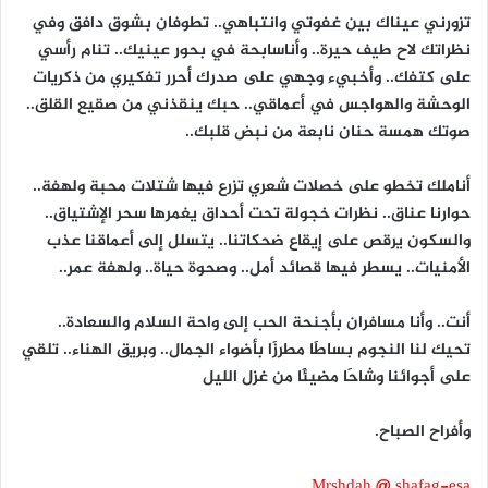
تزورني عيناك بين غفوتي وانتباهي.. تطوفان بشوق دافق وفي
نظراتك لاح طيف حيرة.. وأناسابحة في بحور عينيك.. تنام رأسي
على كتفك.. وأخبيء وجهي على صدرك أحرر تفكيري من ذكريات
الوحشة والهواجس في أعماقي.. حبك ينقذني من صقيع القلق..
صوتك همسة حنان نابعة من نبض قلبك..
أناملك تخطو على خصلات شعري تزرع فيها شتلات محبة ولهفة..
حوارنا عناق.. نظرات خجولة تحت أحداق يغمرها سحر الإشتياق..
والسكون يرقص على إيقاع ضحكاتنا.. يتسلل إلى أعماقنا عذب
الأمنيات.. يسطر فيها قصائد أمل.. وصحوة حياة.. ولهفة عمر..
أنت.. وأنا مسافران بأجنحة الحب إلى واحة السلام والسعادة..
تحيك لنا النجوم بساطََا مطرزََا بأضواء الجمال.. وبريق الهناء.. تلقي
على أجوائنا وشاحََا مضيئََا من غزل الليل
وأفراح الصباح.
Mrshdah @ shafag-esa