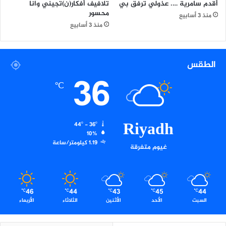
أقدم سامرية …. عذولي ترفق بي
تلافيف أفكار(ن)تجيني وانا
محسور
منذ 3 أسابيع
منذ 3 أسابيع
الطقس
36
℃
Riyadh
44º - 36º
10%
1.19 كيلومتر/ساعة
غيوم متفرقة
46
44
43
45
44
℃
℃
℃
℃
℃
السبت
الأحد
الأثنين
الثلاثاء
الأربعاء