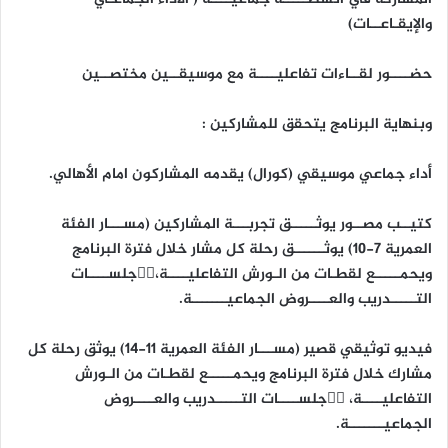
والإيقـاعــات)
حضــــور لقــاءات تفاعليــــة مع موسيقــين مختصــين
وبنهاية البرنامج يتحقق للمشاركين :
أداء جماعي موسيقي (كورال) يقدمه المشاركون امام الأهالي.
كتيــب مصــور يوثـــــق تجربـــة المشاركين (مســـار الفئة
العمرية 7-10) يوثــــــق رحلة كل مشار خلال فترة البرنامج
ويحمـــــع لقطـات من الـورش التفاعليــــة،وٜجلســــات
التـــــدريب والعــــروض الجماعيـــــــة.
فيديو توثيقي قصير (مســـار الفئة العمرية 11-14) يوثق رحلة كل
مشارك خلال فترة البرنامج ويحمـــــع لقطـات من الـورش
التفاعليــــة، وٜجلســــات التـــــدريب والعــــروض
الجماعيـــــــة.