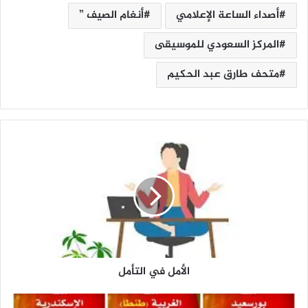
أصداء الساعة الإعلامي
أنغام الصيف ”
المركز السعودي للموسيقى
متحف طارق عبد الحكيم
ا
ل
أ
م
ل
ف
ي
ا
ل
الأمل في التأمل
ت
أ
م
غ