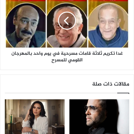
ل
د
ا
ت
ك
ر
ي
م
ث
غدا تكريم ثلاثة قامات مسرحية في يوم واحد بالمهرجان
ل
ا
القومي للمسرح
ث
ة
ق
مقالات ذات صلة
ا
م
ا
ت
م
س
ر
ح