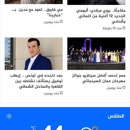
ي
ة
مي فاروق.. تعود مع مدين بــ
مفاجأة.. يوري مرقدي: ألبومي
ف
“حبايبنا”
الجديد 12 أغنية من كلماتي
ي
وألحاني
منذ يومين
ي
منذ 15 دقيقة
و
م
و
ا
ح
د
ب
ا
بعد ناجحه في تونس .. إيهاب
مصر تحصد أفضل سيناريو جوائز
ل
توفيق يستأنف نشاطه بين
مهرجان عمان السينمائي
م
القاهرة والساحل الشمالي
منذ يومين
ه
منذ يومين
ر
ج
ا
الطقس
ن
ا
℃
ل