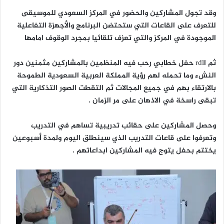
وقد تجول المشاركين والحضور في المركز السعودي للموسيقى
للتعرف على القاعات التي ستحتضن البرنامج والأجهزة التفاعلية
الموجودة في المركز والتي تعزف تلقائيا بمجرد الوقوف امامها
ثم اrdl حفل خطابي رحب فيه المنظمين بالمشاركين مثمنين دور
النشء وما تحمله لهم رؤية المملكة العربية السعودية الطموحة
بالارتقاء بهم في جميع المجالات ثم التقطت الصور التذكارية التي
تبقى راسخة في الاذهان على مر الزمان .
وحصل المشاركين على حقائب تدريبية تساهم في التدريب
وتعرفوا على قاعات التدريب الذي سينطلق اليوم ولمدة أسبوعين
يختتم بحفل يتوج فيه المشاركين ابداعاتهم .