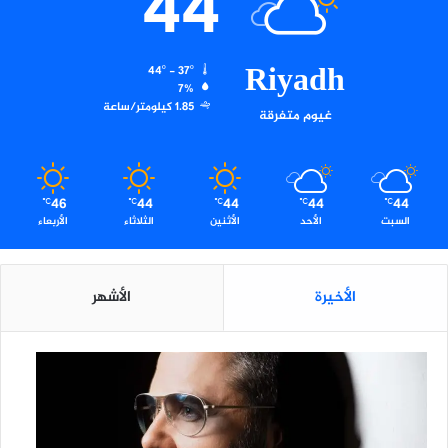
44
ق
و
م
Riyadh
44º - 37º
ي
7%
ل
1.85 كيلومتر/ساعة
غيوم متفرقة
ل
م
س
ر
46
44
44
44
44
ح
℃
℃
℃
℃
℃
السبت
الأحد
الأثنين
الثلاثاء
الأربعاء
الأخيرة
الأشهر