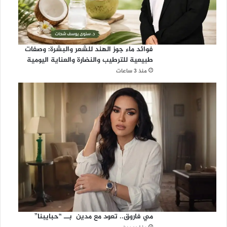
فوائد ماء جوز الهند للشعر والبشرة: وصفات
طبيعية للترطيب والنضارة والعناية اليومية
منذ 3 ساعات
مي فاروق.. تعود مع مدين بــ “حبايبنا”