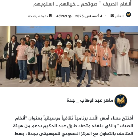
أنغام الصيف ” صوتهم ـ خيالهم ـ اسلوبهم
النشر
أ
4 أغسطس، 2025
45٬269
دقيقة واحدة
ر
س
ل
ب
ر
ي
د
ا
إ
ل
ك
ماهر عبدالوهاب _ جدة
ت
ر
أفتتح مساء أمس الأحد برنامجاً ثقافياً موسيقياً بعنوان “أنغام
و
الصيف ” والذي ينفذه متحف طارق عبد الحكيم بدعم من هيئة
ن
المتاحف بالتعاون مع المركز السعودي للموسيقى بجدة ، وسط
ي