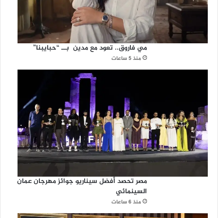
مي فاروق.. تعود مع مدين بــ “حبايبنا”
منذ 5 ساعات
مصر تحصد أفضل سيناريو جوائز مهرجان عمان
السينمائي
منذ 6 ساعات