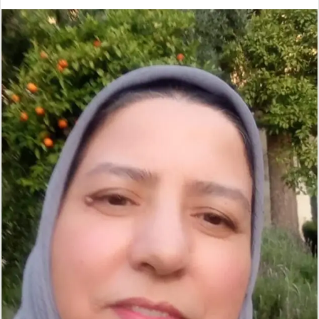
ر
س
ل
ب
ر
ي
د
ا
إ
ل
ك
ت
ر
و
ن
ي
ا