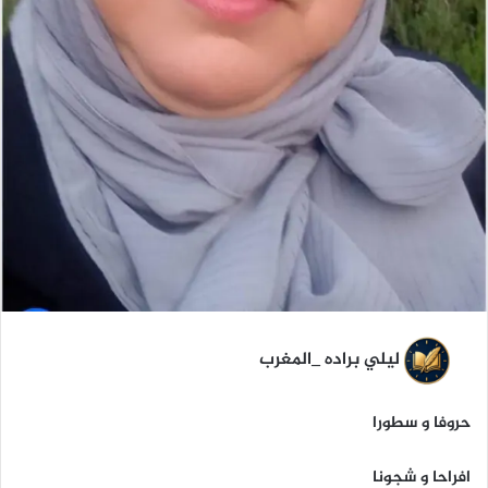
ليلي براده _المغرب
حروفا و سطورا
افراحا و شجونا