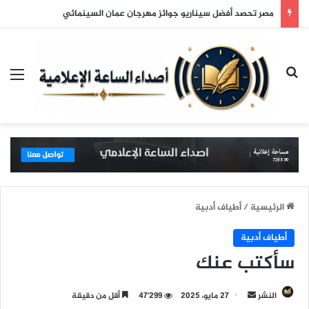
مصر تحصد أفضل سيناريو جوائز مهرجان عمان السينمائي
بحث عن
الق
الرئيسية
/
أطياف أدبية
أطياف أدبية
سأكتب عنك
النشر
أ
27 مايو، 2025
47٬299
أقل من دقيقة