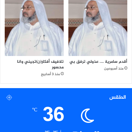
أقدم سامرية …. عذولي ترفق بي
تلافيف أفكار(ن)تجيني وانا
محسور
منذ أسبوعين
منذ 3 أسابيع
الطقس
36
℃