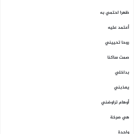
ظهرا احتمي به
أعتمد عليه
روحا تحييني
صمت ساكنا
بداخلي
يعذبني
أوهام تراوضني
هي صرخة
واحدة