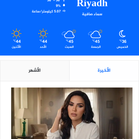
Riyadh
36º - 36º
9%
5.07 كيلومتر/ساعة
سماء صافية
44
44
45
45
36
℃
℃
℃
℃
℃
الخميس
الجمعة
السبت
الأحد
الأثنين
الأخيرة
الأشهر