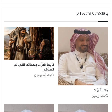
ا
مقالات ذات صلة
تأبط شرًّا… وحماته التي لم
تُصدّقه!
منذ أسبوعين
ماذا ألَمَّ ؟
منذ يومين