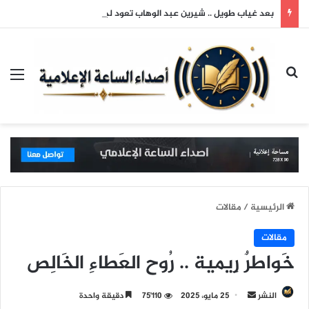
بعد غياب طويل .. شيرين عبد الوهاب تعود لجمهورها وتتألق في حفلها بالساحل الشمالي
بحث عن
الق
الرئيسية
/
مقالات
مقالات
خَواطرٌ رِيمية .. رُوح العَطاءِ الخَالِص
النشر
أ
25 مايو، 2025
75٬110
دقيقة واحدة