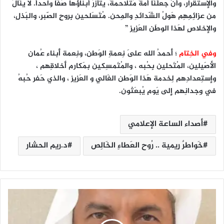
والإستقرار، وأنْ جعلَنَا أمةً مُتلاحمةً، يتآزرُ أبناؤها صَفًا واحداً. لا ينَالُ
من عزائِمِهِم هَولُ الشّدائدِ والمِحن. مُتَسَلحين بِروحِ الصّبرِ، والبَذلِ،
والإخلاصِ لهَذا الوطَن العَزيز ”
وفي الخِتام
؛ أَحمدُ الله عَلى نِعمةِ الوَطن، ونِعمة أَبناء عُمان
الأصَيلين، المُتَحلين بِحُبه ، والمُتَمسِكين بمَكارم أَخلاقِهم ،
وإستِعدادِهم لِخدمة هَذا الوَطن الغَالي و العَزيز ، والذي حَفر حُبهُ
في وِجدانِهم إِلى يَومِ يُبعَثون.
أصداء الساعة الإعلامي
خَواطرٌ رِيمية .. رُوح العَطاءِ الخَالِص
د.ريم الحشار
ا
ل
ع