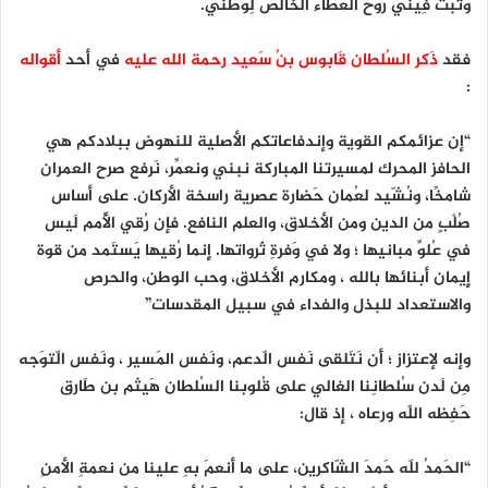
وتَبث فِيني رُوح العَطاء الخَالص لِوطني.
فقد
ذَكر السُلطان قَابوس بنُ سَعيد رحمة الله عليه
في أحد
أقواله
:
“إن عزائمكم القوية وإندفاعاتكم الأصلية للنهوض ببلادكم هي
الحافز المحرك لمسيرتنا المباركة نبني ونعمِّر، نَرفع صرح العمران
شامخًا، ونُشّيد لعُمان حَضارة عصرية راسخة الأركان. على أساس
صُلْبٍ من الدين ومن الأخلاق، والعلم النافع. فإن رُقي الأُمم لَيس
في عُلوِّ مبانيها ؛ ولا في وَفرةِ ثَرواتها. إِنما رُقيها يَستَمد من قوة
إِيمان أبنائها بالله ، ومكارم الأخلاق، وحب الوطن، والحرص
والاستعداد للبذل والفداء في سبيل المقدسات”
وإنه لإعتزاز ؛ أَن نَتَلقى نَفس الّدعم، ونَفس المَسير ، ونَفس الّتوَجه
مِن لَدن سُلطانِنا الغالي على قُلوبنا السُلطان هَيثم بن طَارق
حَفِظه اللّه ورعاه ، إذ قال:
“الحَمدُ للّه حَمدَ الشّاكرين، على ما أنعمَ بهِ علينا من نعمةِ الأمنِ