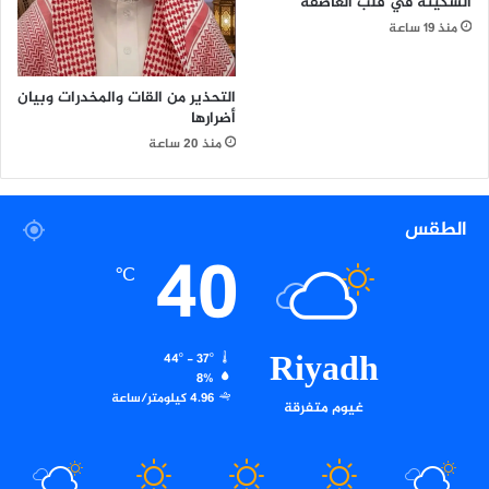
السكينة في قلب العاصفة
منذ 19 ساعة
التحذير من القات والمخدرات وبيان
أضرارها
منذ 20 ساعة
الطقس
40
℃
Riyadh
44º - 37º
8%
4.96 كيلومتر/ساعة
غيوم متفرقة