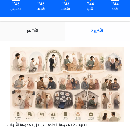
45
45
43
44
44
℃
℃
℃
℃
℃
الأحد
الأثنين
الثلاثاء
الأربعاء
الخميس
الأخيرة
الأشهر
البيوت لا تهدمها الخلافات… بل تهدمها الأبواب