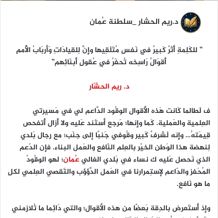
د.ريم الحشار _سلطنة عُمان
” للكَلِمةِ أَثرٌ كَبيرٌ فِي نَفسِ مُتَلَقِيها وإِنَّ لِلقيادَاتِ وَأربَابُ الأُممِ
أَقوَالٌ رَاسِخه تُحفَرُ فِي عُقولِ أَبنَائِهم”
د. ريم الحشّار
ف لَطالما كَانت هَذه الأَقوال الوقُود الدَّاعم لي في مَسيرتي
العِلمية والعَملية. كَما وإِنها؛ مَرجع أستَند عَليه ولا أَزال أَتفحص
قِيمَتهُ… وإِنه لَشرفٌ كَبير وقُوفي جَنبًا إلى جنَب؛ مع رِجال بَلدي
لِنهضة هذا الوَطن الخيّر بالعِلم النّافع والعَمل البناء. فإن الدّعم
الذي نَحصل عَليه ك نساء في بَلدي الغالي
عُمان
؛ لهو الوقُودُ
المُحَفز والدّاعم لإستِمرارنا في العَمل الدَّؤؤب والتَقصي العِلمي لكلِ
ما هو نَافع.
وإذ أَستَعرض بالدِقة بَعضًا من هذه الأقوال؛ والتي دَائِما ما تُلازِمني