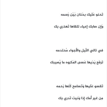
تَحنو عَلَيك بحَنان بَيْن رَسمه
وَإِن صابك إعياء تلقاها تَهذري بِك
في تالي اللَّيل والأجواء مُحتدمه
تَرفَع يَدَيها عَسى المَكروه ما يُصيبك
تَقسو عَلَيها وَتَسامح كُلها رَحمه
مِن غير أُمك إِذا وَنيت تَدري بِك