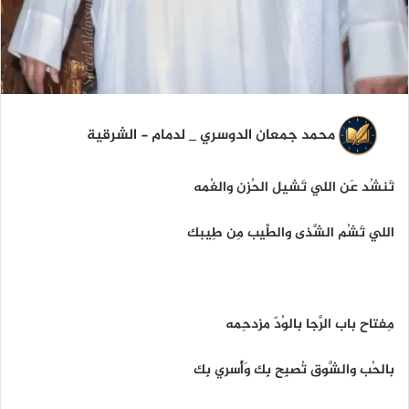
محمد جمعان الدوسري _ لدمام - الشرقية
تَنشُد عَن اللي تَشيل الحُزن والغُمه
اللي تَشُم الشَّذى والطِّيب مِن طِيبك
مِفتاح باب الرَّجا بالوُدّ مزدحِمه
بالحُب والشَّوق تُصبِح بِك وَأُسري بِك