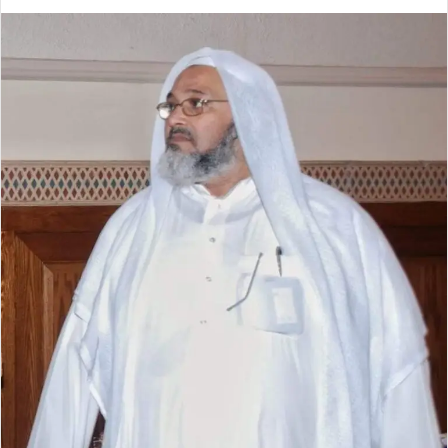
ر
س
ل
ب
ر
ي
د
ا
إ
ل
ك
ت
ر
و
ن
ي
ا