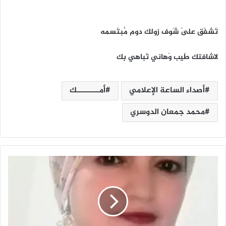
تَشفَق عَلى شَوف زولك دوم مُبتَسمه
لاشافتك طَيب وَهاني تَباهي بِك
أصداء الساعة الإعلامي
أمـــــــــك
محمد جمعان الدوسري
ل
ا
ت
ع
ت
ذ
ر