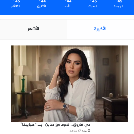
45
44
44
45
45
℃
℃
℃
℃
℃
الجمعة
السبت
الأحد
الأثنين
الثلاثاء
الأخيرة
الأشهر
مي فاروق.. تعود مع مدين بــ “حبايبنا”
منذ 17 ساعة