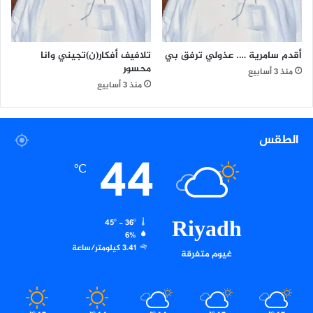
أقدم سامرية …. عذولي ترفق بي
تلافيف أفكار(ن)تجيني وانا
محسور
منذ 3 أسابيع
منذ 3 أسابيع
الطقس
44
℃
Riyadh
45º - 36º
6%
3.41 كيلومتر/ساعة
غيوم متفرقة