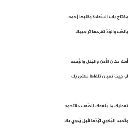
مِفتاح باب السَّعادة وقلبها زَحِمه
بالحُب والوُدّ تفرحها تَراحيبك
أُمك مكان الأمن والبَذل والرَّحمه
لَو جِيتَ تعبان تلقاها تَهَلّي بِك
تُعطيك ما يَنفعك للصَّعب مُقتحِمه
وتَحيد البَلاوي تَرُدّها قَبل يَدوي بِك