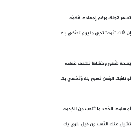
تسهر لاجلك ورغم إجهادها فَخمَه
إِن قُلت “يُمّه” تَجِي ما يوم تَصْخي بِك
تِسعة شُهور وحَشاها تَلتحف عَظمه
لَو ناشِك الوَهن تُصبِح بِك وَتُمْسي بِك
لَو سامها الجَهد ما تَتعب مِن الخِدمه
تَشيل عَنك التَّعب مِن قيل يَلوي بِك