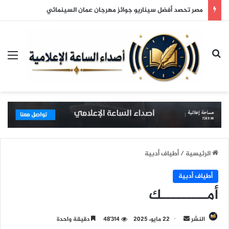
مصر تحصد أفضل سيناريو جوائز مهرجان عمان السينمائي
بحث عن
الق
الرئيسية
/
أطياف أدبية
أطياف أدبية
أمـــــــــك
النشر
أ
22 مايو، 2025
48٬314
دقيقة واحدة