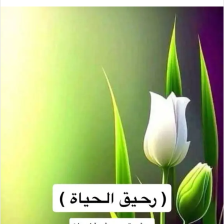
ر
س
ل
ب
ر
ي
د
ا
إ
ل
ك
ت
ر
و
ن
ي
ا