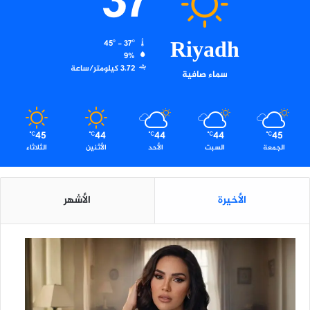
37
Riyadh
45º - 37º
9%
3.72 كيلومتر/ساعة
سماء صافية
45
44
44
44
45
℃
℃
℃
℃
℃
الجمعة
السبت
الأحد
الأثنين
الثلاثاء
الأخيرة
الأشهر