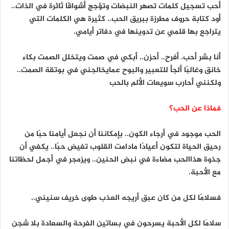
أحب تسجيل كلمات تصهر النبضات وتؤجج أشواقََا ثائرة في الذات..
أود كتابة حروف مطرزة ببريق الحب.. كثيرة هي الكلمات التي
يتراجع بها قلمي عن تدوينها في دفاتر أيامي.
أنا بشر أحب. أفرح.. أحزن.. أبكي في صمت ويتخلل الصمت بكاء
خانق وغالبََا ألجأ للتعبير والبوح عمايخالجني في بوتقة الصمت..
ولكنني أحارب سويعات الألم بالحب
فماذا عن الحب؟
الحب موجود في أرجاء الكون.. بإمكاننا أن نجعل أيامنا حبََا من
رحيق الحياة لتكون أعيادََا مادامت القلوب تفيض حبََا.. يكفي أن
جذوة هذاالحب مضاءة في نبض الحنين.. ويزمجر في أجمل لحظاتنا
مع الأحبة.
فسلامََا لكل من كان عبق أريجه العذب طوى خريف سنيني..
سلامَا لكل الأحبة يسرحون في بساتين الفرحة والسعادة بلا شجن