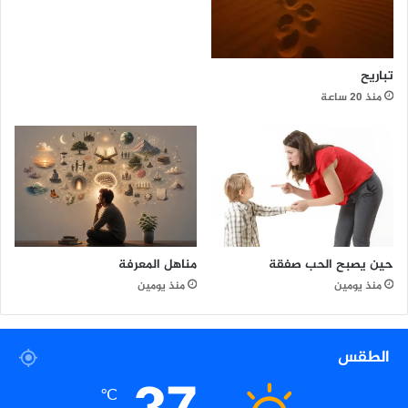
ق
ي
ة
ب
تباريح
س
منذ 20 ساعة
د
ا
س
ي
ة
ن
ظ
ي
ف
مناهل المعرفة
حين يصبح الحب صفقة
ة
منذ يومين
منذ يومين
الطقس
℃