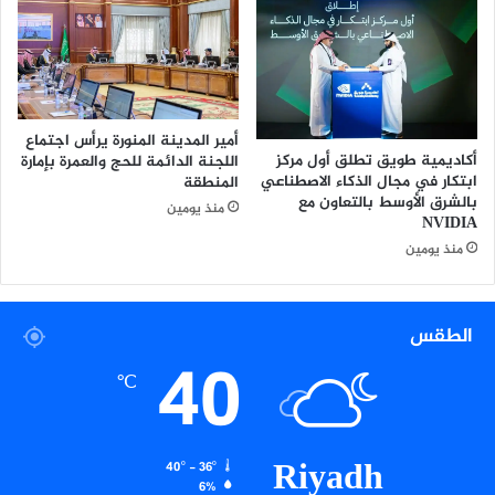
ي
د
و
ر
ة
ا
أمير المدينة المنورة يرأس اجتماع
ل
أكاديمية طويق تطلق أول مركز
اللجنة الدائمة للحج والعمرة بإمارة
أ
ابتكار في مجال الذكاء الاصطناعي
المنطقة
ل
بالشرق الأوسط بالتعاون مع
منذ يومين
ع
NVIDIA
ا
منذ يومين
ب
ا
ل
الطقس
أ
40
و
℃
ل
م
ب
ي
Riyadh
40º - 36º
ة
6%