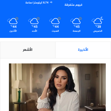
ا
6.74 كيلومتر/ساعة
غيوم متفرقة
ل
ـ
1
1
44
45
44
45
39
ل
℃
℃
℃
℃
℃
الخميس
الجمعة
السبت
الأحد
الأثنين
ل
أ
س
ا
الأخيرة
الأشهر
ت
ذ
ة
"
ا
ل
م
ا
س
ت
ر
ز