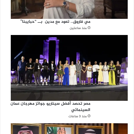
"
ب
ت
مي فاروق.. تعود مع مدين بــ “حبايبنا”
ا
منذ ساعتين
ي
ب
ي
ه
مصر تحصد أفضل سيناريو جوائز مهرجان عمان
السينمائي
منذ 3 ساعات