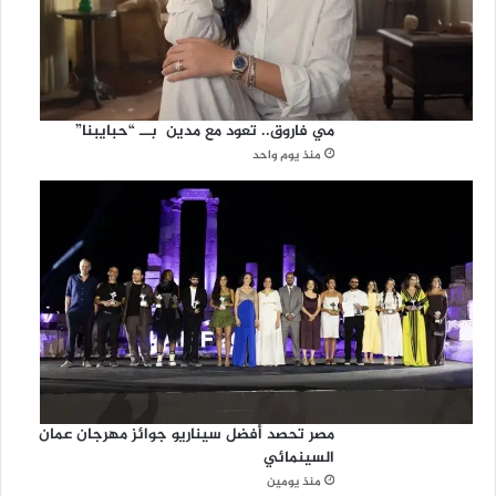
مي فاروق.. تعود مع مدين بــ “حبايبنا”
منذ يوم واحد
مصر تحصد أفضل سيناريو جوائز مهرجان عمان
السينمائي
منذ يومين