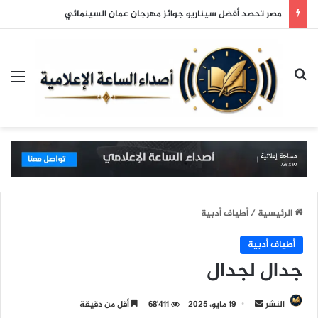
مصر تحصد أفضل سيناريو جوائز مهرجان عمان السينمائي
بحث عن
الق
الرئيسية
/
أطياف أدبية
أطياف أدبية
جدال لجدال
النشر
أ
19 مايو، 2025
68٬411
أقل من دقيقة