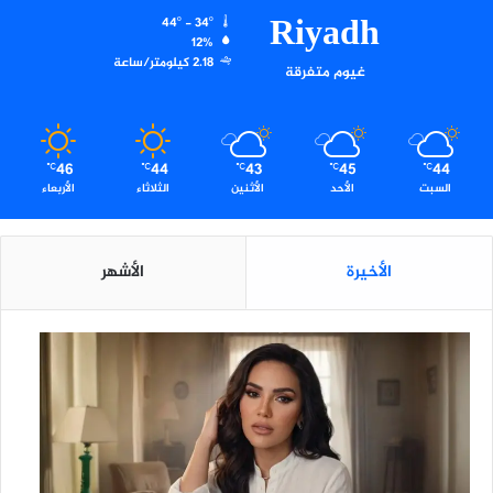
Riyadh
44º - 34º
12%
2.18 كيلومتر/ساعة
غيوم متفرقة
46
44
43
45
44
℃
℃
℃
℃
℃
السبت
الأحد
الأثنين
الثلاثاء
الأربعاء
الأخيرة
الأشهر