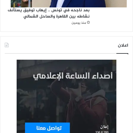
بعد ناجحه في تونس .. إيهاب توفيق يستأنف
نشاطه بين القاهرة والساحل الشمالي
منذ يومين
اعلان