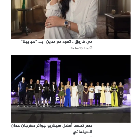
مي فاروق.. تعود مع مدين بــ “حبايبنا”
منذ 16 ساعة
مصر تحصد أفضل سيناريو جوائز مهرجان عمان
السينمائي