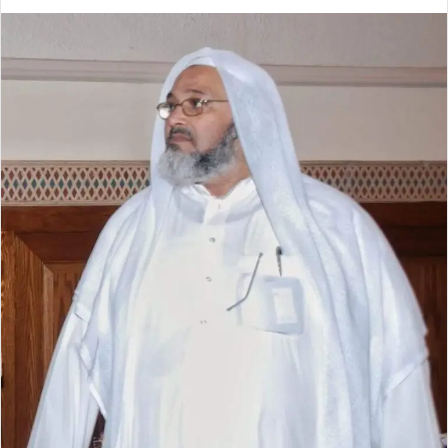
ر
س
ل
ب
ر
ي
د
ا
إ
ل
ك
ت
ر
و
ن
ي
ا