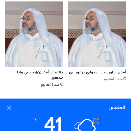
س
ك
و
ا
ش
أقدم سامرية …. عذولي ترفق بي
تلافيف أفكار(ن)تجيني وانا
محسور
منذ 3 أسابيع
منذ 3 أسابيع
الطقس
41
℃