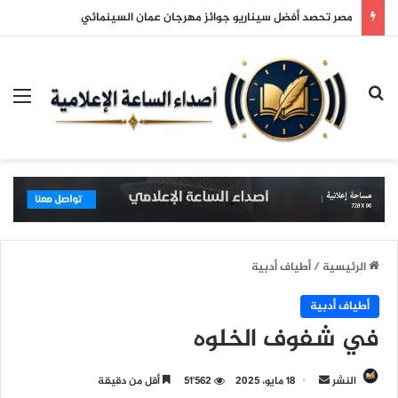
مصر تحصد أفضل سيناريو جوائز مهرجان عمان السينمائي
بحث عن
الق
الرئيسية
/
أطياف أدبية
أطياف أدبية
في شفوف الخلوه
النشر
أ
18 مايو، 2025
51٬562
أقل من دقيقة