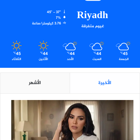
Riyadh
45º - 37º
7%
3.76 كيلومتر/ساعة
غيوم متفرقة
45
44
44
44
45
℃
℃
℃
℃
℃
الجمعة
السبت
الأحد
الأثنين
الثلاثاء
الأخيرة
الأشهر