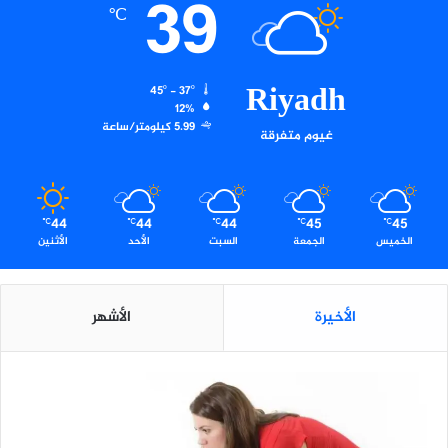
39
د
℃
و
ر
ت
Riyadh
ه
45º - 37º
ا
12%
5.99 كيلومتر/ساعة
ل
غيوم متفرقة
ث
ا
ل
ث
44
44
44
45
45
℃
℃
℃
℃
℃
ة
الخميس
الجمعة
السبت
الأحد
الأثنين
الأخيرة
الأشهر