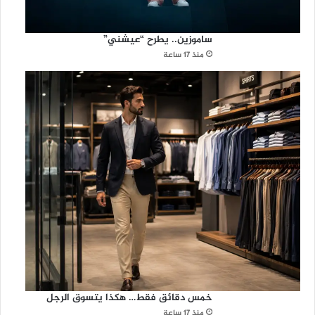
ساموزين.. يطرح “عيشني”
منذ 17 ساعة
خمس دقائق فقط… هكذا يتسوق الرجل
منذ 17 ساعة