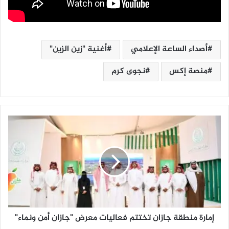
أصداء الساعة الإعلامي
أغنية "زين الزين"
منصة إكس
نجوى كرم
إ
م
ا
ر
ة
م
ن
ط
ق
إمارة منطقة جازان تختتم فعاليات معرض "جازان أمن ونماء"
ة
ج