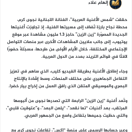
إلهام علاء
حققت “شمس الأغنية العربية”، الفنانة اللبنانية نجوى كرم،
محطة نجاح بارزة تُضاف إلى مسيرتها الفنية، إذ تجاوزت أغنيتها
الجديدة المصوّرة “زين الزين” حاجز 1.3 مليون مشاهدة عبر موقع
يوتيوب، إلى جانب ملايين المشاهدات الأخرى عبر منصات التواصل
الإجتماعي المختلفة، خلال الأيام الأولى من طرحها، مسجّلةً حضورًا
لافتًا في قوائم التريند بعدد من الدول العربية.
وجاء إطلاق الأغنية بطريقة الفيديو كليب، الذي ساهم في تعزيز
التفاعل الجماهيري على مختلف المنصات، وسط إشادة بالإنتاج
البصري والموسيقي المتقن الذي رافق العمل من إخراج بيار خضرا.
وتُعد أغنية “زين الزين” الرابعة التي تصدرها نجوى من ألبومها
المرتقب، بعد أغنيات “تعا نقعد”، “يلعن البعد”، و”عتوقيت قلبي”،
والتي حظيت جميعها بتفاعل واسع من الجمهور العربي.
وعبر حسابها الرسمي على منصة “إكس”، تفاعلت نجوى كرم مع