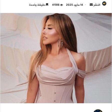
النشر
أ
14 مايو، 2025
41٬818
دقيقة واحدة
ر
س
ل
ب
ر
ي
د
ا
إ
ل
ك
ت
ر
و
ن
ي
ا