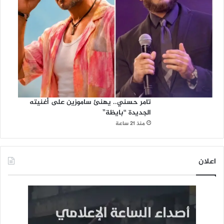
تامر حسني.. يهنئ ساموزين على أغنيته
الجديدة “بايظة”
منذ 21 ساعة
اعلان