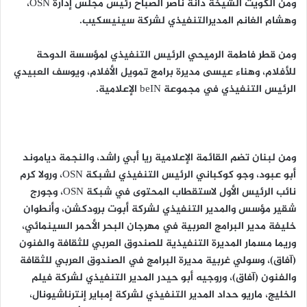
ومن الكويت الشيخة دانة ناصر الصباح رئيس مجلس إدارة OSN،
وهشام الغانم المديرالتنفيذي لشركة سينيسكيب.
ومن قطر فاطمة الرميحي الرئيس التنفيذي لمؤسسة الدوحة
للأفلام، وهناء عيسى مديرة برامج تمويل الأفلام، ويوسف العبيدي
الرئيس التنفيذي في مجموعة beIN الإعلامية.
ومن لبنان تضم القائمة الإعلامية ريا أبي راشد، والنجمة دياموند
أبو عبود، وجو كوكباني الرئيس التنفيذي لشبكة OSN، ورولا كرم
نائب الرئيس الأول لاستقطاب المحتوى في شبكة OSN، وجورج
شقير مؤسس والمدير التنفيذي لشركة أبوت برودكشن، وأنطوان
خليفة مدير البرامج العربية في مهرجان البحر الأحمر السينمائي،
وريما مسمار المديرة التنفيذية للصندوق العربي للثقافة والفنون
(آفاق)، وسولي غربية مديرة البرامج في الصندوق العربي للثقافة
والفنون (آفاق)، وروجيه أبو حيدر المدير التنفيذي لشركة فيلم
الخليج، ماريو حداد المدير التنفيذي لشركة إمباير إنترناشيونال،