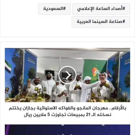
أصداء الساعة الإعلامي
السعودية
صناعة السينما العربية
ب
ا
ل
أ
ر
ق
ا
م
.
بالأرقام.. مهرجان المانجو والفواكه الاستوائية بجازان يختتم
.
م
نسخته الـ 21 بمبيعات تجاوزت 5 ملايين ريال
ه
ر
ن
ج
ا