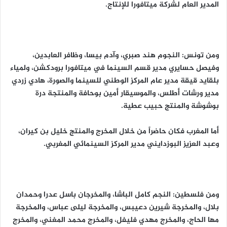
المدير العام لشركة ميتافورا للإنتاج.
ومن تونس: النجوم هند صبري، وآدم بيسا، وظافر العابدين،
وفيصل حسايري مدير قسم السينما في ميتافورا برودكشن، ولمياء
بلقايد قيقة مدير عام المركز الوطني للسينما والصورة، هادي زردي
مدير ورشات أطلس، والموسيقار أمين بوحافة والمنتجة درة
بوشوشة والمنتج حبيب عطية.
أما المغرب فكان حاضراً من خلال المخرج والمنتج خليل بن كيران،
وعبد العزيز البوزدايني مدير المركز السينمائي المغربي.
ومن فلسطين: النجم كامل الباشا، والمخرجان باسل عدرا وحمدان
بلال، والمخرجة شيرين دعيبس، والمخرجة ليلى عباس، والمخرجة
مها الحاج، والمخرج مهدي فليفل، والمخرج محمد المغني، والمخرج