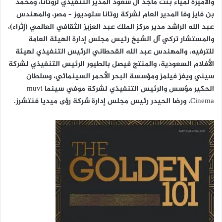
والأميرة لمياء بنت ماجد آل سعود المدير التنفيذي لروتانا، ومحمد
بن فايز وفا المدير العام لشركة روتانا ستوديوز – مصر، والمهندس
عبد الله الراشد مدير مركز الملك عبد العزيز الثقافي العالمي (إثراء)،
والمستشار تركي آل الشيخ رئيس مجلس إدارة الهيئة العامة
للترفيه، والمهندس عبد الله القحطاني الرئيس التنفيذي لهيئة
الأفلام السعودية، والمنتج فيصل بالطيور الرئيس التنفيذي لشركة
سيني ويفز فيلمز ومؤسسة البحر الأحمر السينمائي، وسلطان
الحكير مؤسس والرئيس التنفيذي لشركة موفي سينما muvi
Cinema، ورضا الحيدر رئيس مجلس إدارة شركة رؤى ميديا فنتشرز.