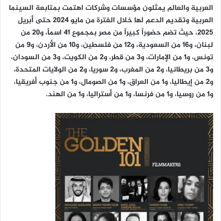
العربية والعالم يمثلون مؤسسات وشركات اهتمت بمتابعة السينما
العربية وتقديم الدعم لها خلال الفترة من مايو 2024 حتى أبريل
2025، حيث تضم حضوراً كبيراً من مصر بمجموع 41 اسماً، و20 من
لبنان، و16 من السعودية، و12 من فلسطين، و10 من الأردن، و9 من
تونس، و1 من الإمارات، و3 من قطر، و2 من الكويت، و3 من السودان،
و3 من بريطانيا، و2 من المغرب، و2 سوريا، و2 من الولايات المتحدة،
و2 من إيطاليا، و1 من العراق، و1 من الصومال، و1 من جنوب أفريقيا،
و1 من روسيا، و1 من فرنسا، و1 من أستراليا، و1 من الهند.