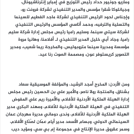
وماريو جونيور حداد رئيس التوزيع في إمباير إنترناشيونال،
وجيانلوكا شقرا مؤسس والمدير التنفيذي لشركة فرونت رو،
وإجناس لحود الرئيس التنفيذي لشركة ماجد الفطيم للسينما
والتسلية والترفيه، وحمد أتاسي المؤسس والرئيس التنفيذي
لشركة سيتي سينما، وسليم راميا رئيس مجلس إدارة شركة سليم
راميا، وجاد أبي خليل المدير التنفيذي لـ أفلامنا، وهانيا مروة
مؤسسة ومديرة سينما متروبوليس، والمخرجة ريما شعيب، ومدير
التصوير كريستوفر عون، ومصممة الصوت رنا عيد.
ومن الأردن: المخرج أمجد الرشيد، والمؤلفة الموسيقية سعاد
بشناق، والمنتجة رولا ناصر، والأمير علي بن الحسين رئيس مجلس
إدارة الهيئة الملكية الأردنية للأفلام، والأميرة ريم علي المفوض
التنفيذي في الهيئة الملكية الأردنية للأفلام، ومهند البكري مدير
الهيئة الملكية الأردنية للأفلام، وندى دوماني مديرة مهرجان عمان
السينمائي الدولي، وبسام الأسعد مدير أيام عمّان لصُنّاع الأفلام،
وسمر عقروق مديرة الإنتاج في مجموعة إم بي سي، ومؤيد ديب