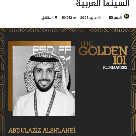
السينما العربية
النشر
أ
14 مايو، 2025
50٬953
4 دقائق
ر
س
ل
ب
ر
ي
د
ا
إ
ل
ك
ت
ر
و
ن
ي