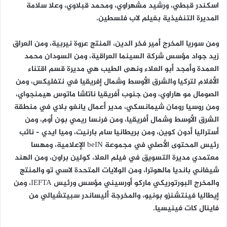
اسكندر قبطي، ورشيد مشهراوي، ومحمد قبلاوي، وعلا سلامة
المديرة التنفيذية بفيلم لاب فلسطين.
ومن سوريا المخرج أمير فخر الدين، المنتج عروة نيربية، ومن العراق
زيد جواد مؤسس شركة السينما العراقية، ومن السودان محمد
العمدة وأمجد أبو العلاء ونهى الطيب هي مديرة قسم اقتناء
الأفلام لتركيا والشرق الأوسط وشمال إفريقيا في نتفليكس، ومن
الصومال مو هاراوي، ومن جنوب أفريقيا ناتاشا ماتوس هيمنجواي،
ومن روسيا رومان شيمانسكي، مدير أعمال يانغو بلاي في منطقة
الشرق الأوسط وشمال أفريقيا، ومن فرنسا ريمي بون أوم، ومن
أستراليا أدون كوين، ومن بريطانيا سام بارنيت، وميا ايدي – نائب
رئيس المحتوى الأصلي في مجموعة beIN الإعلامية، ومهسا
معتمدي مديرة التسويق في فيلم العلا، كولين براون، ومن الهند
شيفاني بانديا مالهوترا، ومن الولايات المتحدة لاسي تو والمنتج
والمخرج البورتوريكي ماركو أورسيني مؤسس ورئيس IEFTA، ومن
إيطاليا فينتشنزو بونيو، والمخرجة أليساندر سبيتشيالي من
فاينال كات فينيسيا.