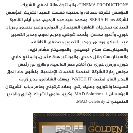
CINEMA PRODUCTIONS، والمنتجة هالة لطفي الشريك
المؤسس لشركة حصالة، والمنتجة قسمت السيد الشريك المؤسس
لشركة SEERA Films، ومحمد سيد عبد الرحيم، مدير أيام القاهرة
للصناعة بمهرجان القاهرة السينمائي الدولي، وعمر منسي، ومريان
خوري، وأندرو محسن، وأحمد شوقي، ومريم نعوم، ومدير التصوير
عبد السلام موسى، ومدير التصوير مصطفى الكاشف،
والسيناريست صلاح الجهيني، والموسيقار هشام نزيه،
والسيناريست وائل حمدي، والمونتير هبة عثمان، والمنتج جابي
خوري، ورمزي خوري من أفلام مصر العالمية، وطارق نور رئيس
مجلس إدارة الشركة المتحدة للخدمات الإعلامية، ونشوى جاد الحق
المدير العام لمنصة WATCH IT، يوسف الشاذلي، مدير زاوية
للسينما والتوزيع، وعلياء زكي، وعلاء كركوتي وماهر دياب الشريكان
المؤسسان لـ MAD Solutions، وكريم سامي الشريك الإداري والمدير
التنفيذي لـ MAD Celebrity.