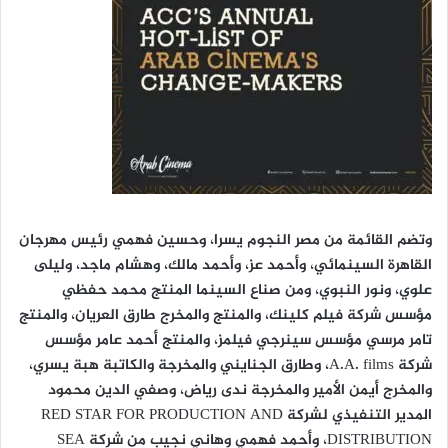
وتضم القائمة من مصر النجوم يسرا، وحسين فهمي رئيس مهرجان
القاهرة السينمائي، وأحمد عز، وأحمد مالك، وهشام ماجد، وليلى
علوي، ونور النبوي، ومن صناع السينما المنتج محمد حفظي
مؤسس شركة فيلم كلينك، والمنتج والمخرج طارق العريان، والمنتج
تامر مرسي مؤسس سينرجي فيلمز، والمنتج أحمد عامر مؤسس
شركة A.A. films، وطارق الجنايني والمخرجة والكاتبة هبة يسري،
والمخرج أيمن الأمير والمخرجة ندى رياض، وصفي الدين محمود
المدير التنفيذي لشركة RED STAR FOR PRODUCTION AND
DISTRIBUTION، وأحمد فهمي وهاني نجيب من شركة SEA