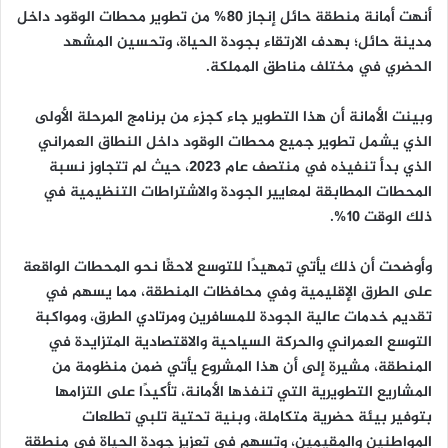
أنهت أمانة منطقة حائل إنجاز 80% من تطوير محطات الوقود داخل
ا
مدينة حائل؛ بهدف الارتقاء بجودة الحياة، وتحسين المشهد
الحضري في مختلف مناطق المملكة.
وبينت الأمانة أن هذا التطوير جاء كجزء من برنامج المرحلة الأولى
الذي يشمل تطوير جميع محطات الوقود داخل النطاق العمراني
الذي بدأ تنفيذه في منتصف عام 2023، حيث لم تتجاوز نسبة
المحطات المطابقة لمعايير الجودة والاشتراطات التنظيمية في
ذلك الوقت 10%.
وأوضحت أن ذلك يأتي تمهيدًا للتوسع لاحقًا نحو المحطات الواقعة
على الطرق الإقليمية وفي محافظات المنطقة، مما يسهم في
تقديم خدمات عالية الجودة للمسافرين ومرتادي الطرق، ومواكبة
التوسع العمراني والحركة السياحية والاقتصادية المتزايدة في
المنطقة، مشيرة إلى أن هذا المشروع يأتي ضمن منظومة من
المشاريع التطويرية التي تنفذها الأمانة، تأكيدًا على التزامها
بتوفير بيئة حضرية متكاملة، وبنية تحتية تلبي تطلعات
المواطنين والمقيمين، وتسهم في تعزيز جودة الحياة في منطقة