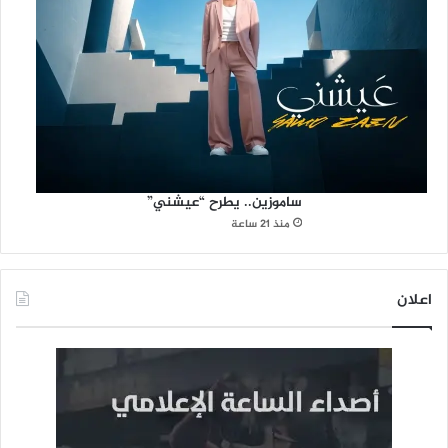
ساموزين.. يطرح “عيشني”
منذ 21 ساعة
اعلان