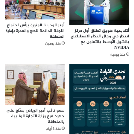
أ
ة
ض
ا
ر
ل
ا
ق
أمير المدينة المنورة يرأس اجتماع
ر
و
أكاديمية طويق تطلق أول مركز
اللجنة الدائمة للحج والعمرة بإمارة
"
ة
ابتكار في مجال الذكاء الاصطناعي
المنطقة
ا
ا
بالشرق الأوسط بالتعاون مع
منذ يومين
ل
ل
NVIDIA
غ
ن
منذ يومين
ب
ا
ا
ع
ر
م
"
ة
ت
ل
ت
ل
ص
م
د
غ
ر
ر
سمو نائب أمير الرياض يطّلع على
ه
جهود فرع وزارة التجارة الرقابية
ب
بالمنطقة
ا
ت
منذ 3 أيام