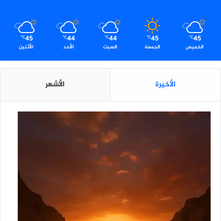
45
44
44
45
45
℃
℃
℃
℃
℃
الخميس
الجمعة
السبت
الأحد
الأثنين
الأخيرة
الأشهر