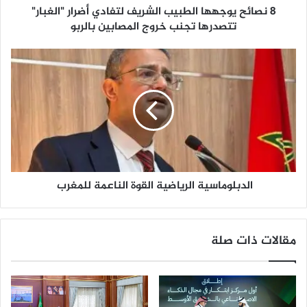
8 نصائح يوجهها الطبيب الشريف لتفادي أضرار "الغبار"
ه
ه
تتصدرها تجنب خروج المصابين بالربو
ا
ا
ا
ل
ل
ط
د
ب
ب
ي
ل
ب
و
ا
م
ل
ا
ش
س
ر
الدبلوماسية الرياضية القوة الناعمة للمغرب
ي
ي
ة
ف
ا
ل
ل
مقالات ذات صلة
ت
ر
ف
ي
ا
ا
د
ض
ي
ي