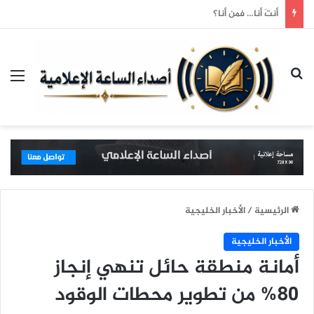
النجم القدير محمد رضوان ضيف شرف مسلسل «حب مستحيل» للمخرج مازن الغرباوي
بحث عن
الق
الرئيسية
/
الأخبار الخليجية
الأخبار الخليجية
أمانة منطقة حائل تنهي إنجاز
80% من تطوير محطات الوقود